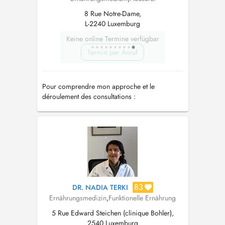
8 Rue Notre-Dame,
L-2240 Luxemburg
Keine online Termine verfügbar
Termin per Anruf
Pour comprendre mon approche et le
déroulement des consultations :
https://docteurhenrynutrition.com/
83
DR. NADIA TERKI
Ernährungsmedizin
,
Funktionelle Ernährung
5 Rue Edward Steichen (clinique Bohler),
2540 Luxemburg