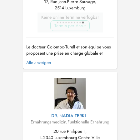
17, Rue Jean-Pierre Sauvage,
2514 Luxemburg
Keine online Termine verfügbar
Termin per Anruf
Le docteur Colombo-Turell et son équipe vous
proposent une prise en charge globale et
personnalisée pour le visage et le corps, au
Alle anzeigen
travers de traitements comme de matériel qui
ont prouvés leur efficacités et leur sureté
(hydrafacial, radiofréquence, lasers,
détatouage, cryolipolyse, injections, etc....
DR. NADIA TERKI
Ernährungsmedizin
,
Funktionelle Ernährung
20 rue Philippe II,
L-2340 Luxembourg-Centre Ville