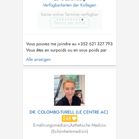
Verfügbarkeiten der Kollegen
Keine online Termine verfügbar
Termin per Anruf
Vous pouvez me joindre au +352 621 327 793
Vous êtes en surpoids ou en sous poids par
exemple, nous traitons cela par une approche
Alle anzeigen
globale. Nous travaillons sur la gestion du
stress, le gain en énergie, léquilibre du
sommeil, etc. afin de maitriser les
comportements. Comment ne pas reprendre ...
DR. COLOMBO-TURELL (LE CENTRE AC)
248
Ernährungsmedizin
,
Ästhetische Medizin
(Schönheitsmedizin)