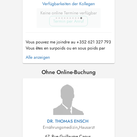
Verfügbarkeiten der Kollegen
Keine online Termine verfügbar
Termin per Anruf
Vous pouvez me joindre au +352 621 327 793
Vous êtes en surpoids ou en sous poids par
exemple, nous traitons cela par une approche
Alle anzeigen
globale. Nous travaillons sur la gestion du
stress, le gain en énergie, léquilibre du
Ohne Online-Buchung
sommeil, etc. afin de maitriser les
comportements. Comment ne pas reprendre ...
DR. THOMAS ENSCH
Ernährungsmedizin
,
Hausarzt
67, Rue Guillaume Capus,