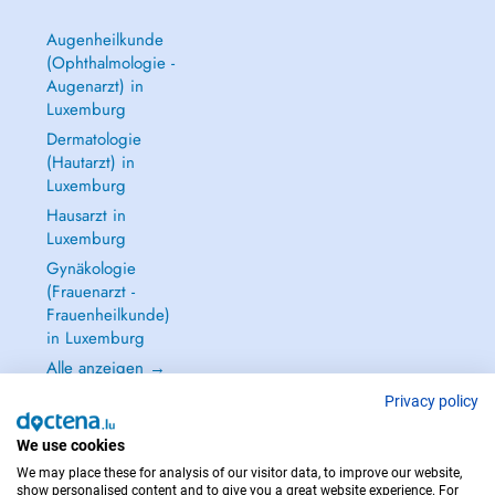
Augenheilkunde
(Ophthalmologie -
Augenarzt) in
Luxemburg
Dermatologie
(Hautarzt) in
Luxemburg
Hausarzt in
Luxemburg
Gynäkologie
(Frauenarzt -
Frauenheilkunde)
in Luxemburg
Alle anzeigen →
Privacy policy
We use cookies
We may place these for analysis of our visitor data, to improve our website,
IM NOTFALL WENDEN SIE SICH AN : 112
show personalised content and to give you a great website experience. For