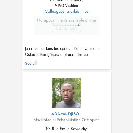
9190 Vichten
Colleagues' availabilities
No appointments available online
Call to book
Je consulte dans les spécialités suivantes : -
Ostéopathie générale et pédiatrique -
Ostéopathie cranio-maxillo-faciale -
See all
Ostéopathie des troubles urologiques et de la
femme enceinte - Approche du bébé et
nourrisson - Posturologie - fasciathérapie -
kinésithérapie vestibulaire Lieu...
ADAMA DJIBO
Maxillofacial Rehabilitation
,
Osteopath
10, Rue Émile Kowalsky,