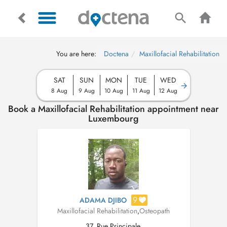
You are here:
Doctena
Maxillofacial Rehabilitation
SAT
SUN
MON
TUE
WED
8 Aug
9 Aug
10 Aug
11 Aug
12 Aug
Book a Maxillofacial Rehabilitation appointment near
Luxembourg
9
ADAMA DJIBO
Maxillofacial Rehabilitation
,
Osteopath
37, Rue Principale,