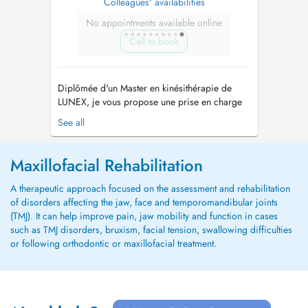
Colleagues' availabilities
No appointments available online
Call to book
Diplômée d'un Master en kinésithérapie de
LUNEX, je vous propose une prise en charge
individualisée fondée sur l'écoute, et
See all
l'adaptation du traitement à vos besoins
spécifiques. Je parle français, anglais et j'ai
des bases en allemand. J'accompagne dans le
Maxillofacial Rehabilitation
traitement des pathologies : -orthop...
A therapeutic approach focused on the assessment and rehabilitation
of disorders affecting the jaw, face and temporomandibular joints
(TMJ). It can help improve pain, jaw mobility and function in cases
such as TMJ disorders, bruxism, facial tension, swallowing difficulties
or following orthodontic or maxillofacial treatment.