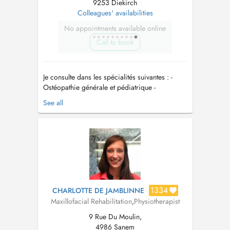
9253 Diekirch
Colleagues' availabilities
No appointments available online
Call to book
Je consulte dans les spécialités suivantes : -
Ostéopathie générale et pédiatrique -
Ostéopathie cranio-maxillo-faciale -
See all
Ostéopathie des troubles urologiques et de la
femme enceinte - Approche du bébé et
nourrisson - Posturologie - fasciathérapie -
kinésithérapie vestibulaire Lieu...
1334
CHARLOTTE DE JAMBLINNE
Maxillofacial Rehabilitation
,
Physiotherapist
9 Rue Du Moulin,
4986 Sanem