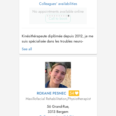
Colleagues' availabilities
No appointments available online
Call to book
Kinésithérapeute diplômée depuis 2012, je me
suis spécialisée dans les troubles neuro-
musculo-squelettiques et le drainage
See all
lymphatique, lendermologie et le drainage
Renata França. J'ai fais plusieurs formations
complémentaires (trigger points, thérapie
manuelle, rééducation de l'articulation temp...
54
ROXANE PESNEC
Maxillofacial Rehabilitation
,
Physiotherapist
56 Grand-Rue,
3313 Bergem