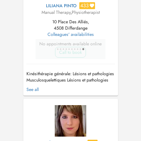
433
LILIANA PINTO
Manual Therapy
,
Physiotherapist
10 Place Des Alliés,
4508 Differdange
Colleagues' availabilities
No appointments available online
Call to book
Kinésithérapie générale: Lésions et pathologies
Musculosquelettiques Lésions et pathologies
Neurologiques Kinesitherapie pédiatrique
See all
Kinésithérapie Cardio-respiratoire (du bébé à
ladulte) Rééducation Post-opératoire
Ergonomie et Santé au Travail Gestion de la
Douleur chronique Oncologie Dra...