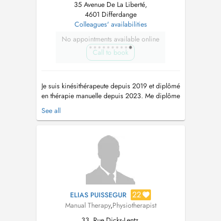
35 Avenue De La Liberté,
4601 Differdange
Colleagues' availabilities
No appointments available online
Call to book
Je suis kinésithérapeute depuis 2019 et diplômé
en thérapie manuelle depuis 2023. Me diplôme
me permet de traiter efficacement toutes les
See all
douleurs musculaires et les blocages
articulaires. Je suis spécialisé dans le membre
inférieur et encore plus dans le pied. Jai suivi
des formations proposées...
22
ELIAS PUISSEGUR
Manual Therapy
,
Physiotherapist
33, Rue Dicks-Lentz,