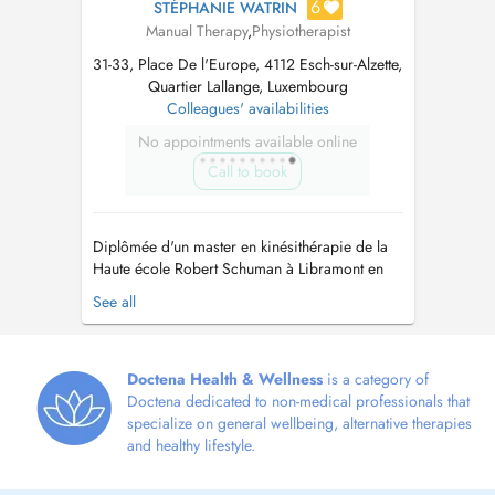
6
STÉPHANIE WATRIN
Manual Therapy
,
Physiotherapist
31-33, Place De l'Europe, 4112 Esch-sur-Alzette,
Quartier Lallange, Luxembourg
Colleagues' availabilities
No appointments available online
Call to book
Diplômée d'un master en kinésithérapie de la
Haute école Robert Schuman à Libramont en
Belgique depuis 2008, j'ai eu la chance de
See all
pratiquer des modelages et des massages dans
une cure thermale et dans un centre de bien-
être le temps de mes études. J'ai travaillé en tant
que kinésithérapeute dans ...
Doctena Health & Wellness
is a category of
Doctena dedicated to non-medical professionals that
specialize on general wellbeing, alternative therapies
and healthy lifestyle.