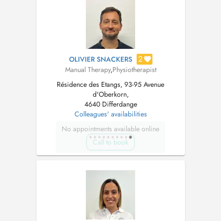
douleurs et reprendre vos activités
quotidiennes, profess...
2
OLIVIER SNACKERS
Manual Therapy
,
Physiotherapist
Résidence des Etangs, 93-95 Avenue
d'Oberkorn,
4640 Differdange
Colleagues' availabilities
No appointments available online
Call to book