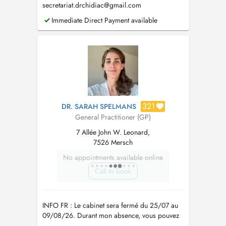
secretariat.drchidiac@gmail.com
Immediate Direct Payment available
321
DR. SARAH SPELMANS
General Practitioner (GP)
7 Allée John W. Leonard,
7526 Mersch
No appointments available online
Call to book
INFO FR : Le cabinet sera fermé du 25/07 au
09/08/26. Durant mon absence, vous pouvez
faire appel : --> la semaine du 27 juillet : au Dr