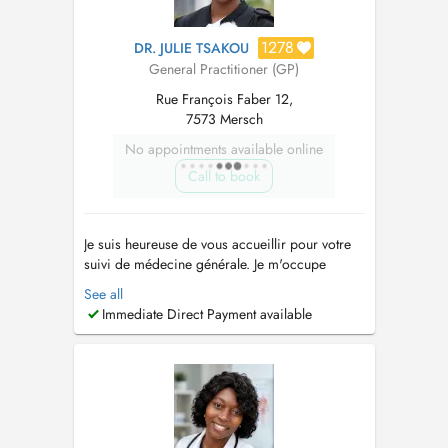
1278
DR. JULIE TSAKOU
General Practitioner (GP)
Rue François Faber 12,
7573 Mersch
No appointments available online
Call to book
Je suis heureuse de vous accueillir pour votre
suivi de médecine générale. Je m'occupe
également de la santé des enfants dès la
See all
naissance jusqu'à l'âge adulte, y compris les
Immediate Direct Payment available
vaccins. Ainsi que de la santé de la femme (
mis à part le suivi de grossesses). Je réalise
également des échographies abdomin...