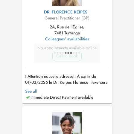
DR. FLORENCE KEIPES
General Practitioner (GP)
2A, Rue de l'Église,
7481 Tuntange
Colleagues' availabilities
No appointments available online
Call to book
!!Attention nouvelle adresse!! À partir du
01/03/2026 le Dr. Keipes Florence n'exercera
plus au Cabinet Médical Steinsel, mais au
See all
Centre Médical Tënten 2A, rue de l'Eglise L
Immediate Direct Payment available
7481 Tuntange Tel : 26 39 63 Fax : 26 39 63
63 www.cmt.lu mail :
info@cmt.lu
Le Dr Keipes
remplace également le...