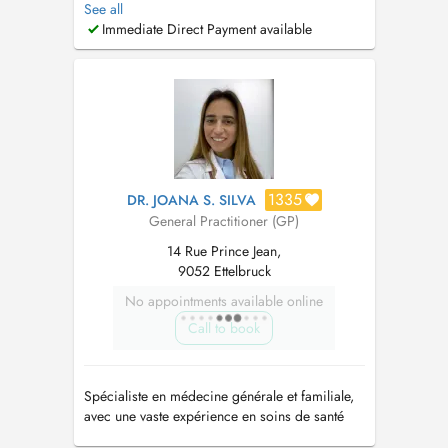
See all
Tsakou Julie, également disponible via Doctena.
Immediate Direct Payment available
--> la semaine du 3 aout : à la maison médicale
du Nord via le 112 en soirée et le weekend. EN
: The office ...
1335
DR. JOANA S. SILVA
General Practitioner (GP)
14 Rue Prince Jean,
9052 Ettelbruck
No appointments available online
Call to book
Spécialiste en médecine générale et familiale,
avec une vaste expérience en soins de santé
primaires (santé des enfants et planning