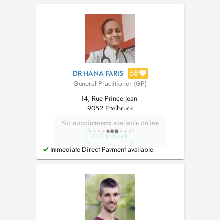
familial) et aux services d'urgence hospitaliers.
68
DR HANA FARIS
General Practitioner (GP)
14, Rue Prince Jean,
9052 Ettelbruck
No appointments available online
Call to book
Immediate Direct Payment available