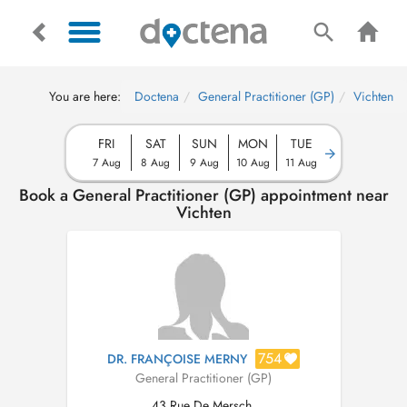
You are here:
Doctena
General Practitioner (GP)
Vichten
FRI
SAT
SUN
MON
TUE
7 Aug
8 Aug
9 Aug
10 Aug
11 Aug
Book a General Practitioner (GP) appointment near
Vichten
754
DR. FRANÇOISE MERNY
General Practitioner (GP)
43 Rue De Mersch,