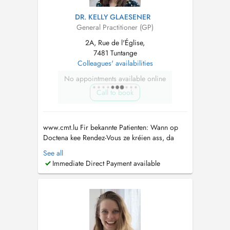
DR. KELLY GLAESENER
General Practitioner (GP)
2A, Rue de l'Église,
7481 Tuntange
Colleagues' availabilities
No appointments available online
Call to book
www.cmt.lu Fir bekannte Patienten: Wann op
Doctena kee Rendez-Vous ze kréien ass, da
rufft eis gären un. Pour patients connus: Si
See all
vous ne trouvez pas de rendez-vous sur
Immediate Direct Payment available
Doctena, n'hésitez pas de nous appeler....