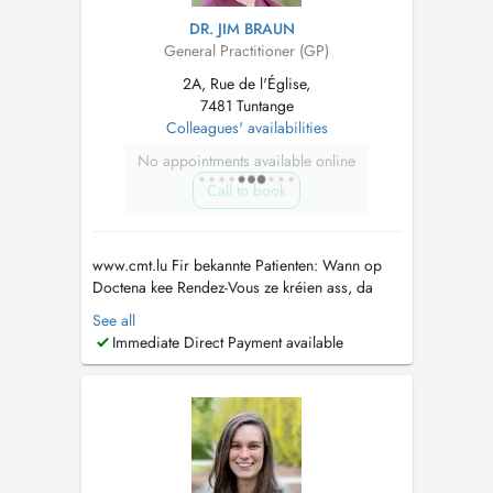
DR. JIM BRAUN
General Practitioner (GP)
2A, Rue de l'Église,
7481 Tuntange
Colleagues' availabilities
No appointments available online
Call to book
www.cmt.lu Fir bekannte Patienten: Wann op
Doctena kee Rendez-Vous ze kréien ass, da
rufft eis gären un. Pour patients connus: Si
See all
vous ne trouvez pas de rendez-vous sur
Immediate Direct Payment available
Doctena, n'hésitez pas de nous appeler....