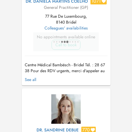
1071
DR. DANIELA MARTINS COELHO
General Practitioner (GP)
77 Rue De Luxembourg,
8140 Bridel
Colleagues' availabilities
No appointments available online
Call to book
Centre Médical Bambësch - Bridel Tél. : 28 67
38 Pour des RDV urgents, merci d'appeler au
secrétariat Pour la vaccination Covid-19, merci
See all
de prendre rdv par téléphone au secrétariat
Para consultas urgentes, pode telefonar ao
secretariato. Para vacinação Covid-19, pode
telefonar ao secretari...
770
DR. SANDRINE DEBUE