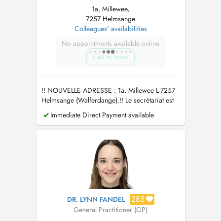
1a, Millewee,
7257 Helmsange
Colleagues' availabilities
No appointments available online
Call to book
!! NOUVELLE ADRESSE : 1a, Millewee L-7257
Helmsange (Walferdange).!! Le secrétariat est
ouvert du lundi au vendredi de 7h30 à 11h30 et
Immediate Direct Payment available
le mercredi de 13h à 17h au +352 26 00 86
33.
285
DR. LYNN FANDEL
General Practitioner (GP)