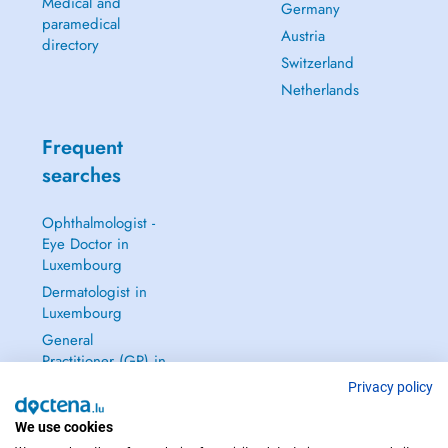
Medical and
Germany
paramedical
Austria
directory
Switzerland
Netherlands
Frequent
searches
Ophthalmologist -
Eye Doctor in
Luxembourg
Dermatologist in
Luxembourg
General
Practitioner (GP) in
Luxembourg
Privacy policy
Gynecologist in
We use cookies
Luxembourg