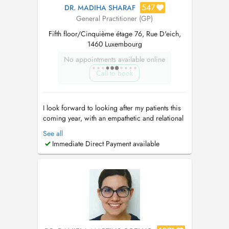
547
DR. MADIHA SHARAF
General Practitioner (GP)
Fifth floor/Cinquième étage 76, Rue D'eich,
1460 Luxembourg
No appointments available online
Call to book
I look forward to looking after my patients this
coming year, with an empathetic and relational
approach. I am keen on evidence-based and
See all
experiential strategies and keep an open mind
Immediate Direct Payment available
with regards to healing. As your doctor I am
here to help you as much as I can, to help you
cope with all forms of i...