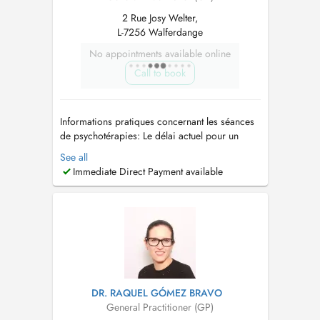
2 Rue Josy Welter,
L-7256 Walferdange
No appointments available online
Call to book
Informations pratiques concernant les séances
de psychotérapies: Le délai actuel pour un
premier rendez-vous de psychothérapie est
See all
d'environ 2 à 3 mois. Merci de bien vouloir
Immediate Direct Payment available
adresser vos demandes exclusivement par e-
mail, afin de faciliter le suivi des demandes.
TEL: 33 55 56 FAX: 33 52 19 e...
DR. RAQUEL GÓMEZ BRAVO
General Practitioner (GP)