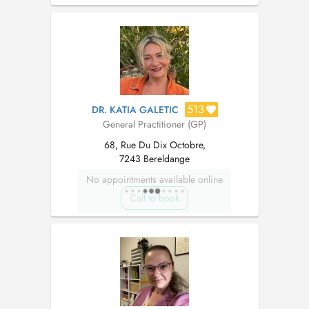
An Mo , Pharmacopée...
513
DR. KATIA GALETIC
General Practitioner (GP)
68, Rue Du Dix Octobre,
7243 Bereldange
No appointments available online
Call to book