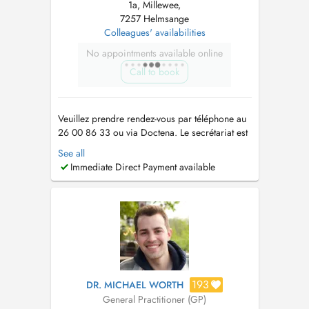
1a, Millewee,
7257 Helmsange
Colleagues' availabilities
No appointments available online
Call to book
Veuillez prendre rendez-vous par téléphone au
26 00 86 33 ou via Doctena. Le secrétariat est
ouvert du lundi au vendredi de 7h30 à 11h30 et
See all
le mercredi de 13h à 17h au +352 26 00 86
Immediate Direct Payment available
33. Toutes les disponibilités ne sont pas en
ligne. Chaque jour, des créneaux sont réservés
aux patients habitue...
193
DR. MICHAEL WORTH
General Practitioner (GP)