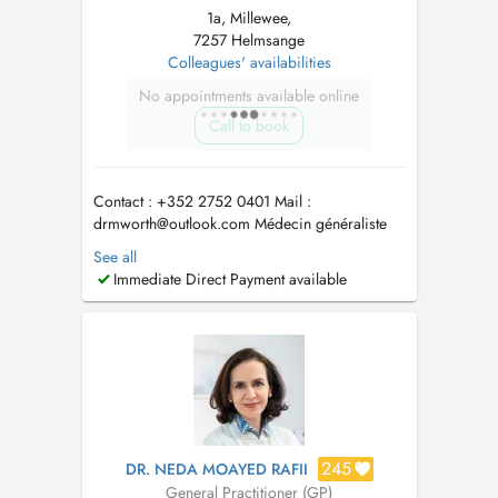
1a, Millewee,
7257 Helmsange
Colleagues' availabilities
No appointments available online
Call to book
Contact : +352 2752 0401 Mail :
drmworth@outlook.com
Médecin généraliste
depuis octobre 2022. 2022 : Travail de fin
See all
d'études, pour l'obtention de Docteur en
Immediate Direct Payment available
médecine, sur la création d'une prescription
pour promouvoir l'activité physique au
Luxembourg. 2019 - 2022: Formation de
spécialisation ...
245
DR. NEDA MOAYED RAFII
General Practitioner (GP)