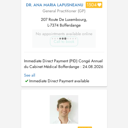
1504
DR. ANA MARIA LAPUSNEANU
General Practitioner (GP)
207 Route De Luxembourg,
L-7374 Bofferdange
No appointments available online
Call to book
Immediate Direct Payment (PID) Congé Annuel
du Cabinet Médical Bofferdange : 24.08.2026
28.08.2026 Les nouveaux patients sont pries
See all
d'envoyer par email-reponse leur nom, prénom
Immediate Direct Payment available
et adresse postale pour que le rendez-vous soit
accepté. Une plage horaire par patient svp
Consultation pour...