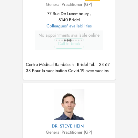
General Practitioner (GP)
77 Rue De Luxembourg,
8140 Bridel
Colleagues' availabilities
No appointments available online
Call to book
Centre Médical Bambësch - Bridel Tél. : 28 67
38 Pour la vaccination Covid-19 avec vaccins
actualisés automne/hiver 2023/24 merci de
prendre rdv par téléphone au secrétariat
DR. STEVE HEIN
General Practitioner (GP)