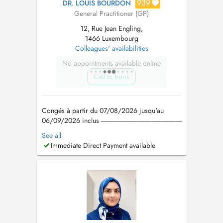
939
DR. LOUIS BOURDON
General Practitioner (GP)
12, Rue Jean Engling,
1466 Luxembourg
Colleagues' availabilities
No appointments available online
Call to book
Congés à partir du 07/08/2026 jusqu'au
06/09/2026 inclus ------------------------------------------------------
---------------------------------------------------------------------- Tel: +352
See all
661 471 841 e-mail:
louis-
Immediate Direct Payment available
bourdon@hotmail.com
Ne réalise pas de
téléconsultation Horaires d'ouvertu...