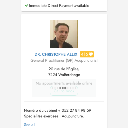
Immediate Direct Payment available
416
DR. CHRISTOPHE ALLIX
General Practitioner (GP)
,
Acupuncturist
20 rue de l'Eglise,
7224 Walferdange
No appointments available online
Call to book
Numéro du cabinet + 352 27 84 98 59
Spécialités exercées : Acupuncture,
Phytotherapie , Complémentation alimentaire
See all
Médecine Traditionnelle Chinoise , Ventouses ,