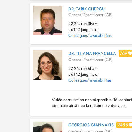
DR. TARIK CHERGUI
General Practitioner (GP)
22-24, rue Rham,
L-6142 Junglinster
Colleagues' availabilities
769
DR. TIZIANA FRANCELLA
General Practitioner (GP)
22-24, rue Rham,
L-6142 Junglinster
Colleagues' availabilities
Vidéo-consultation non disponible. Tél cabine
complète ainsi que la raison de votre visite.
2485
GEORGIOS GIANNAKIS
General Practitioner (GP)