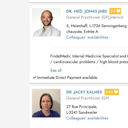
94
DR. MED. JONAS JABS
General Practitioner (GP)
,
Internist
5, Heienhaff, L-1736 Senningerberg -
chaussée, Entrée A
Colleagues' availabilities
FindelMedic Internal Medicine Specialist and 
/ cardiovascular problems / high blood pressu
retention) / respiratory infections and br...
See all
Immediate Direct Payment available
646
DR. JACKY KALMES
General Practitioner (GP)
27 Rue Principale,
L-5241 Sandweiler
Colleagues' availabilities