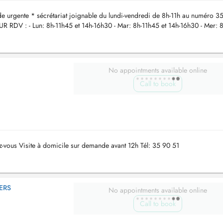
 urgente * sécrétariat joignable du lundi-vendredi de 8h-11h au numéro 3
 RDV : - Lun: 8h-11h45 et 14h-16h30 - Mar: 8h-11h45 et 14h-16h30 - Mer: 8
No appointments available online
Call to book
z-vous Visite à domicile sur demande avant 12h Tél: 35 90 51
ERS
No appointments available online
Call to book