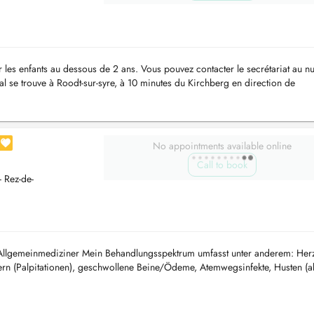
r les enfants au dessous de 2 ans. Vous pouvez contacter le secrétariat au 
al se trouve à Roodt-sur-syre, à 10 minutes du Kirchberg en direction de
No appointments available online
Call to book
 Rez-de-
 Allgemeinmediziner Mein Behandlungsspektrum umfasst unter anderem: Herz
rn (Palpitationen), geschwollene Beine/Ödeme, Atemwegsinfekte, Husten (a
er vermutetes As...