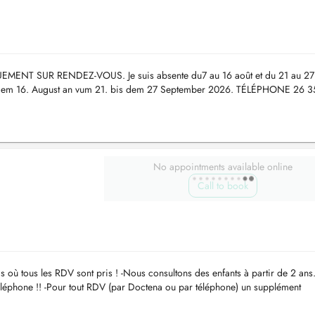
NT SUR RENDEZ-VOUS. Je suis absente du7 au 16 août et du 21 au 27
s dem 16. August an vum 21. bis dem 27 September 2026. TÉLÉPHONE 26 3
No appointments available online
Call to book
s où tous les RDV sont pris ! -Nous consultons des enfants à partir de 2 ans.
léphone !! -Pour tout RDV (par Doctena ou par téléphone) un supplément
a demandé. ...