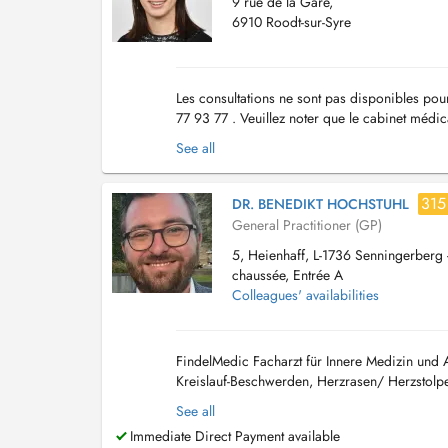
9 rue de la Gare,
6910 Roodt-sur-Syre
Les consultations ne sont pas disponibles pou
77 93 77 . Veuillez noter que le cabinet médic
Grevenmacher....
See all
315
DR. BENEDIKT HOCHSTUHL
General Practitioner (GP)
5, Heienhaff, L-1736 Senningerberg -
chaussée, Entrée A
Colleagues' availabilities
FindelMedic Facharzt für Innere Medizin und
Kreislauf-Beschwerden, Herzrasen/ Herzstolpe
oder chronisch), Atemnot, diagnostiziertes od
See all
Immediate Direct Payment available