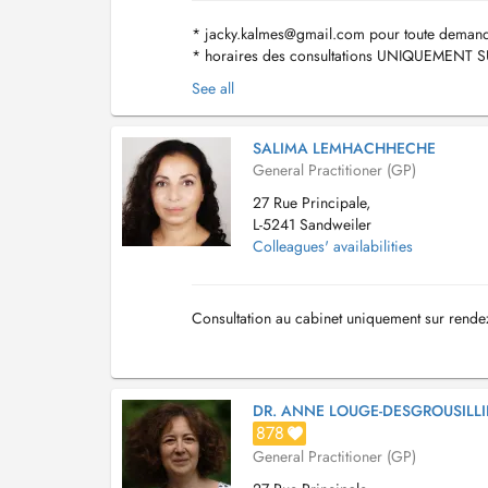
*
jacky.kalmes@gmail.com
pour toute demande
* horaires des consultations UNIQUEMENT SUR
11h45 et 14h-16h30 - Jeu: absente - Ven:...
See all
SALIMA LEMHACHHECHE
General Practitioner (GP)
27 Rue Principale,
L-5241 Sandweiler
Colleagues' availabilities
Consultation au cabinet uniquement sur rende
DR. ANNE LOUGE-DESGROUSILLI
878
General Practitioner (GP)