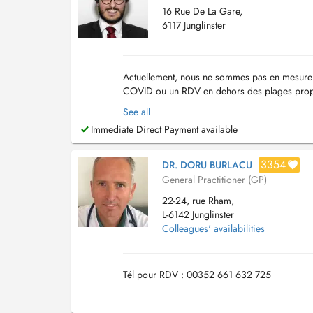
16 Rue De La Gare,
6117 Junglinster
Actuellement, nous ne sommes pas en mesure d'
COVID ou un RDV en dehors des plages propo
Médical JongMëtt est au centre du nouveau cœ
See all
Immediate Direct Payment available
3354
DR. DORU BURLACU
General Practitioner (GP)
22-24, rue Rham,
L-6142 Junglinster
Colleagues' availabilities
Tél pour RDV : 00352 661 632 725