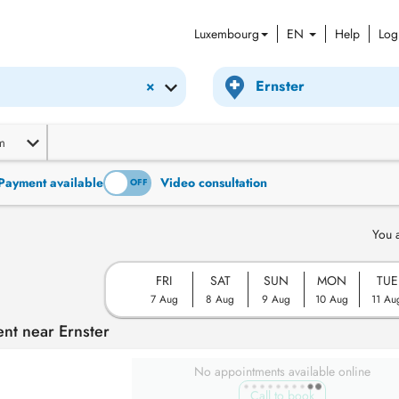
Luxembourg
EN
Help
Log
×
m
Payment available
Video consultation
ON
OFF
You 
FRI
SAT
SUN
MON
TUE
7 Aug
8 Aug
9 Aug
10 Aug
11 Au
nt near Ernster
No appointments available online
Call to book