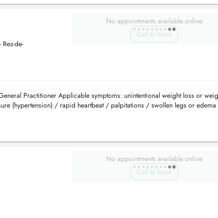
No appointments available online
Call to book
 Rez-de-
General Practitioner Applicable symptoms: unintentional weight loss or weig
re (hypertension) / rapid heartbeat / palpitations / swollen legs or edema 
No appointments available online
Call to book