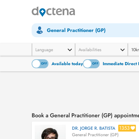
General Practitioner (GP)
Language
Availabilities
10k
Available today
Immediate Direct 
ON
OFF
ON
OFF
Book a General Practitioner (GP) appointme
1353
DR. JORGE R. BATISTA
General Practitioner (GP)