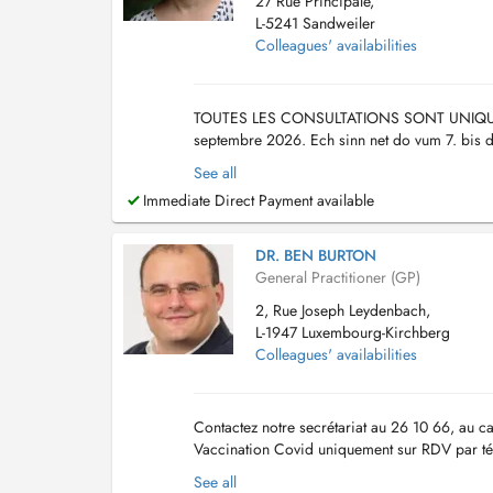
27 Rue Principale,
L-5241 Sandweiler
Colleagues' availabilities
TOUTES LES CONSULTATIONS SONT UNIQUEME
septembre 2026. Ech sinn net do vum 7. bi
18....
See all
Immediate Direct Payment available
DR. BEN BURTON
General Practitioner (GP)
2, Rue Joseph Leydenbach,
L-1947 Luxembourg-Kirchberg
Colleagues' availabilities
Contactez notre secrétariat au 26 10 66, au ca
Vaccination Covid uniquement sur RDV par té
d'honoraire pour convenance personnelle ser
See all