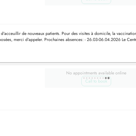
acceuillir de nouveaux patients. Pour des visites à domicile, la vaccination
sées, merci d'appeler. Prochaines absences: - 26.03-06.04.2026 Le Cent
ur d...
No appointments available online
Call to book