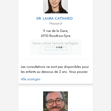
DR. LAURA CATTANEO
Hausarzt
9 rue de la Gare,
6910 Roodt-sur-Syre
Keine online Termine verfügbar
Termin per Anruf
Les consultations ne sont pas disponibles pour
les enfants au dessous de 2 ans. Vous pouvez
contacter le secrétariat au numéro 77 93 77 .
Alle anzeigen
Veuillez noter que le cabinet médical se trouve
à Roodt-sur-syre, à 10 minutes du Kirchberg en
direction de Grevenmacher....