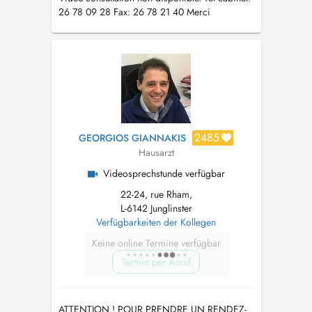
26 78 09 28 Fax: 26 78 21 40 Merci
d'indiquer votre nom, matricule et adresse
complète ainsi que la raison de votre visite.
2485
GEORGIOS GIANNAKIS
Hausarzt
Videosprechstunde verfügbar
22-24, rue Rham,
L-6142 Junglinster
Verfügbarkeiten der Kollegen
Keine online Termine verfügbar
Termin per Anruf
ATTENTION ! POUR PRENDRE UN RENDEZ-