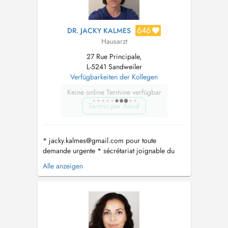
646
DR. JACKY KALMES
Hausarzt
27 Rue Principale,
L-5241 Sandweiler
Verfügbarkeiten der Kollegen
Keine online Termine verfügbar
Termin per Anruf
*
jacky.kalmes@gmail.com
pour toute
demande urgente * sécrétariat joignable du
lundi-vendredi de 8h-11h au numéro 35 04 56
Alle anzeigen
* horaires des consultations UNIQUEMENT
SUR RDV : - Lun: 8h-11h45 et 14h-16h30 - Mar:
8h-11h45 et 14h-16h30 - Mer: 8h-11h45 et 14h-
16h30 - Jeu: absente - Ven:...