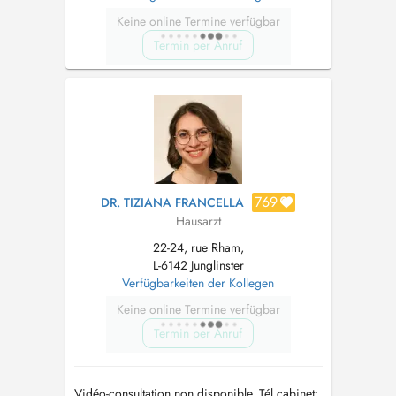
Keine online Termine verfügbar
Termin per Anruf
769
DR. TIZIANA FRANCELLA
Hausarzt
22-24, rue Rham,
L-6142 Junglinster
Verfügbarkeiten der Kollegen
Keine online Termine verfügbar
Termin per Anruf
Vidéo-consultation non disponible. Tél cabinet: