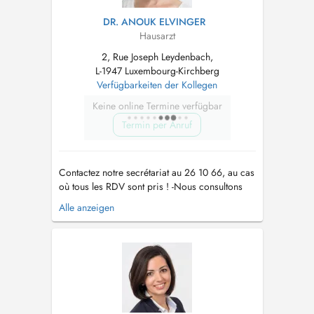
DR. ANOUK ELVINGER
Hausarzt
2, Rue Joseph Leydenbach,
L-1947 Luxembourg-Kirchberg
Verfügbarkeiten der Kollegen
Keine online Termine verfügbar
Termin per Anruf
Contactez notre secrétariat au 26 10 66, au cas
où tous les RDV sont pris ! -Nous consultons
des enfants à partir de 2 ans. -Vaccination
Alle anzeigen
Covid uniquement sur RDV par téléphone !! -
Pour tout RDV (par Doctena ou par téléphone)
un supplément d'honoraire pour convenance
personnelle sera demandé. -...