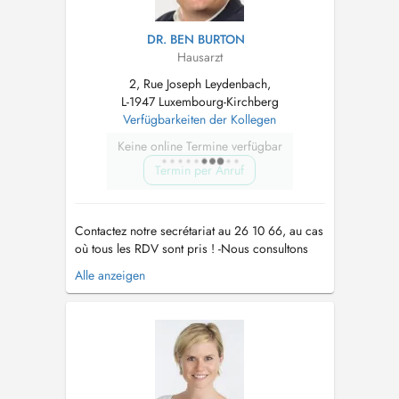
DR. BEN BURTON
Hausarzt
2, Rue Joseph Leydenbach,
L-1947 Luxembourg-Kirchberg
Verfügbarkeiten der Kollegen
Keine online Termine verfügbar
Termin per Anruf
Contactez notre secrétariat au 26 10 66, au cas
où tous les RDV sont pris ! -Nous consultons
des enfants à partir de 2 ans. -Vaccination
Alle anzeigen
Covid uniquement sur RDV par téléphone !! -
Pour tout RDV (par Doctena ou par téléphone)
un supplément d'honoraire pour convenance
personnelle sera demandé. ...