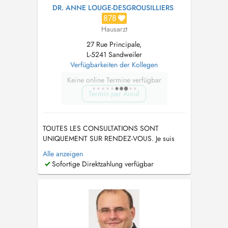
DR. ANNE LOUGE-DESGROUSILLIERS
878
Hausarzt
27 Rue Principale,
L-5241 Sandweiler
Verfügbarkeiten der Kollegen
Keine online Termine verfügbar
Termin per Anruf
TOUTES LES CONSULTATIONS SONT
UNIQUEMENT SUR RENDEZ-VOUS. Je suis
absente du7 au 16 août et du 21 au 27
Alle anzeigen
septembre 2026. Ech sinn net do vum 7. bis
Sofortige Direktzahlung verfügbar
dem 16. August an vum 21. bis dem 27
September 2026. TÉLÉPHONE 26 35 21 18....