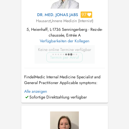
97
DR. MED. JONAS JABS
Hausarzt
,
Innere Medizin (Internist)
5, Heienhaff, L-1736 Senningerberg - Rez-de-
chaussée, Entrée A
Verfügbarkeiten der Kollegen
Keine online Termine verfügbar
Termin per Anruf
FindelMedic Internal Medicine Specialist and
General Practitioner Applicable symptoms:
unintentional weight loss or weight gain /
Alle anzeigen
cardiovascular problems / high blood
Sofortige Direktzahlung verfügbar
pressure (hypertension) / rapid heartbeat /
palpitations / swollen legs or edema (fluid
retention) / respiratory infections and br...