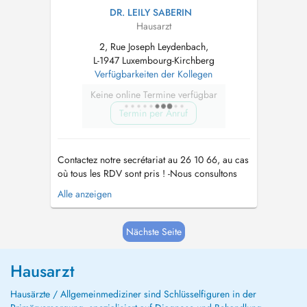
DR. LEILY SABERIN
Hausarzt
2, Rue Joseph Leydenbach,
L-1947 Luxembourg-Kirchberg
Verfügbarkeiten der Kollegen
Keine online Termine verfügbar
Termin per Anruf
Contactez notre secrétariat au 26 10 66, au cas
où tous les RDV sont pris ! -Nous consultons
des enfants à partir de 2 ans. -Vaccination
Alle anzeigen
Covid uniquement sur RDV par téléphone !! -
Pour tout RDV (par Doctena ou par téléphone)
un supplément d'honoraire pour convenance
Nächste Seite
personnelle sera demandé. -...
Hausarzt
Hausärzte / Allgemeinmediziner sind Schlüsselfiguren in der