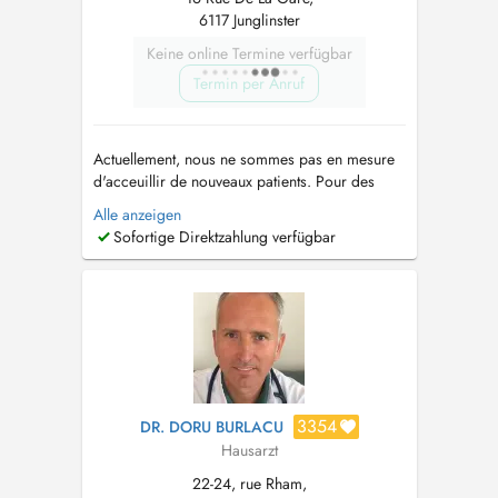
6117 Junglinster
Keine online Termine verfügbar
Termin per Anruf
Actuellement, nous ne sommes pas en mesure
d'acceuillir de nouveaux patients. Pour des
visites à domicile, la vaccination anti-COVID ou
Alle anzeigen
un RDV en dehors des plages proposées,
Sofortige Direktzahlung verfügbar
merci d'appeler. Prochaines absences: - 26.03-
06.04.2026 Le Centre Médical JongMëtt est au
centre du nouveau cœur d...
3354
DR. DORU BURLACU
Hausarzt
22-24, rue Rham,