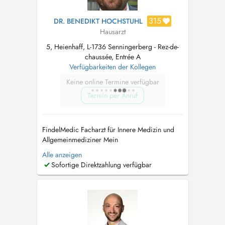
315
DR. BENEDIKT HOCHSTUHL
Hausarzt
5, Heienhaff, L-1736 Senningerberg - Rez-de-
chaussée, Entrée A
Verfügbarkeiten der Kollegen
Keine online Termine verfügbar
Termin per Anruf
FindelMedic Facharzt für Innere Medizin und
Allgemeinmediziner Mein
Behandlungsspektrum umfasst unter anderem:
Alle anzeigen
Herz-Kreislauf-Beschwerden, Herzrasen/
Sofortige Direktzahlung verfügbar
Herzstolpern (Palpitationen), geschwollene
Beine/Ödeme, Atemwegsinfekte, Husten (akut
oder chronisch), Atemnot, diagnostiziertes
oder vermutetes As...