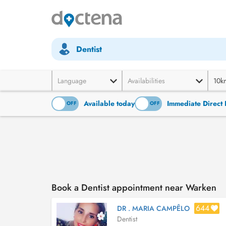
Dentist
Language
Availabilities
10k
Available today
Immediate Direct 
ON
OFF
ON
OFF
Book a Dentist appointment near Warken
644
DR . MARIA CAMPÊLO
Dentist