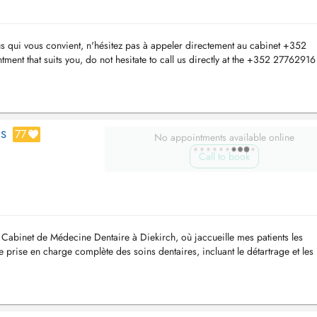
s qui vous convient, n'hésitez pas à appeler directement au cabinet +352
ment that suits you, do not hesitate to call us directly at the +352 27762916
.
77
ES
No appointments available online
Call to book
u Cabinet de Médecine Dentaire à Diekirch, où jaccueille mes patients les
 prise en charge complète des soins dentaires, incluant le détartrage et les
...