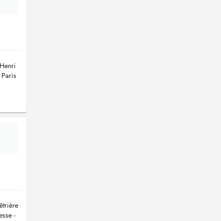
 Henri
 Paris
êtrière
esse -