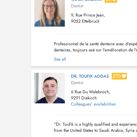
Dentist
9, Rue Prince Jean,
9052 Ettelbruck
Professionnel de la santé dentaire avec d'expér
dentaires, toujours axé sur l'amélioration de l
Domaine de compétence - Chirurgie buccal...
See all
570
DR. TOUFIK ADDAS
Dentist
6 Rue Du Walebroch,
9291 Diekirch
Colleagues' availabilities
"Dr. Toufik is a highly qualified and experie
from the United States to Saudi Arabia, Syr
Clinic: +352 26 56 12 41 Diekirch Clinic : +3