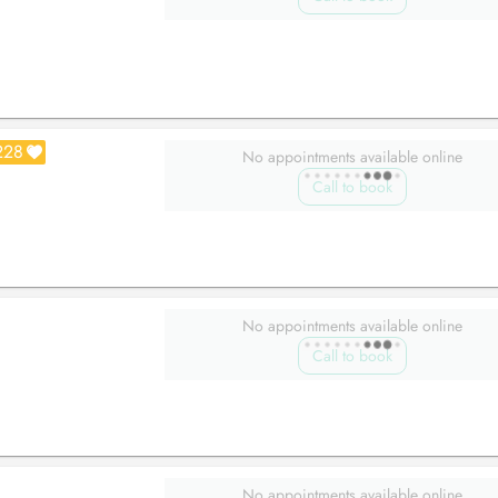
228
No appointments available online
Call to book
No appointments available online
Call to book
No appointments available online