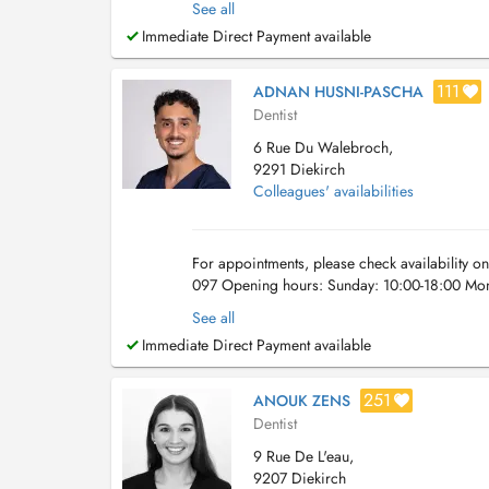
See all
Immediate Direct Payment available
111
ADNAN HUSNI-PASCHA
Dentist
6 Rue Du Walebroch,
9291 Diekirch
Colleagues' availabilities
For appointments, please check availability o
097 Opening hours: Sunday: 10:00-18:00 Mon
reach the us: J&J Addas Lux Dental Land...
See all
Immediate Direct Payment available
251
ANOUK ZENS
Dentist
9 Rue De L'eau,
9207 Diekirch