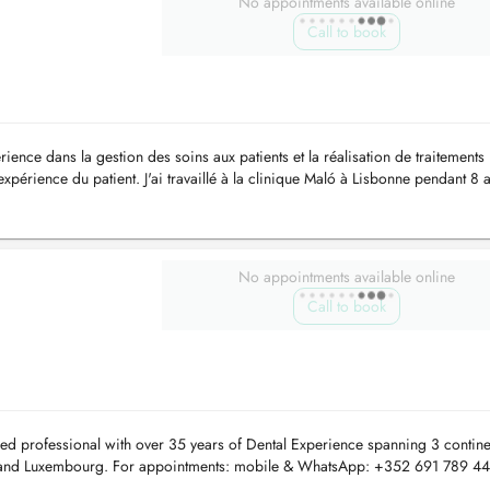
No appointments available online
Call to book
ience dans la gestion des soins aux patients et la réalisation de traitements
'expérience du patient. J'ai travaillé à la clinique Maló à Lisbonne pendant 8 
No appointments available online
Call to book
nced professional with over 35 years of Dental Experience spanning 3 contine
ia and Luxembourg. For appointments: mobile & WhatsApp: +352 691 789 44
5...