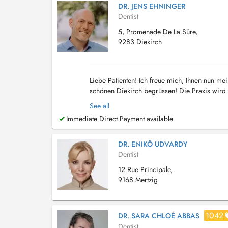
DR. JENS EHNINGER
Dentist
5, Promenade De La Sûre,
9283 Diekirch
Liebe Patienten! Ich freue mich, Ihnen nun m
schönen Diekirch begrüssen! Die Praxis wird 
Termin Vereinbarung spezifisch, dass der Term
See all
Immediate Direct Payment available
DR. ENIKÖ UDVARDY
Dentist
12 Rue Principale,
9168 Mertzig
1042
DR. SARA CHLOÉ ABBAS
Dentist