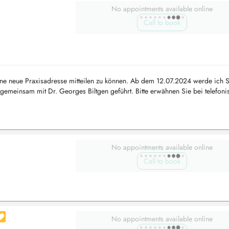
No appointments available online
Call to book
eine neue Praxisadresse mitteilen zu können. Ab dem 12.07.2024 werde ich 
gemeinsam mit Dr. Georges Biltgen geführt. Bitte erwähnen Sie bei telefoni
i...
No appointments available online
Call to book
No appointments available online