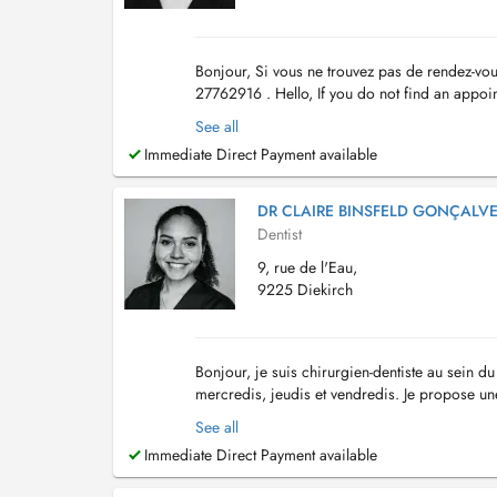
Bonjour, Si vous ne trouvez pas de rendez-vou
27762916 . Hello, If you do not find an appoint
Consultation adultes et enfants Détartrages / ..
See all
Immediate Direct Payment available
DR CLAIRE BINSFELD GONÇALV
Dentist
9, rue de l'Eau,
9225 Diekirch
Bonjour, je suis chirurgien-dentiste au sein d
mercredis, jeudis et vendredis. Je propose une
consultations de prévention adultes et enfants, 
See all
Immediate Direct Payment available