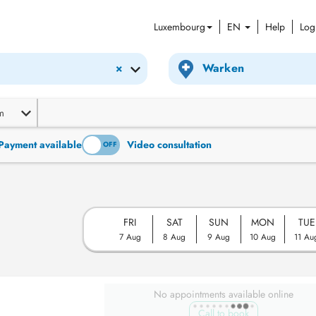
Luxembourg
EN
Help
Log
×
m
Payment available
Video consultation
ON
OFF
FRI
SAT
SUN
MON
TUE
7 Aug
8 Aug
9 Aug
10 Aug
11 Au
No appointments available online
Call to book