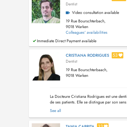
Dentist
Video consultation available
19 Rue Bourschterbach,
9018 Warken
Colleagues' availabilities
Immediate Direct Payment available
53
CRISTIANA RODRIGUES
Dentist
19 Rue Bourschterbaach,
9018 Warken
La Docteure Cristiana Rodrigues est une dentis
de ses patients. Elle se distingue par son sens
proposant des soins de haute qualité adapté..
See all
33
TANIA CABRITA