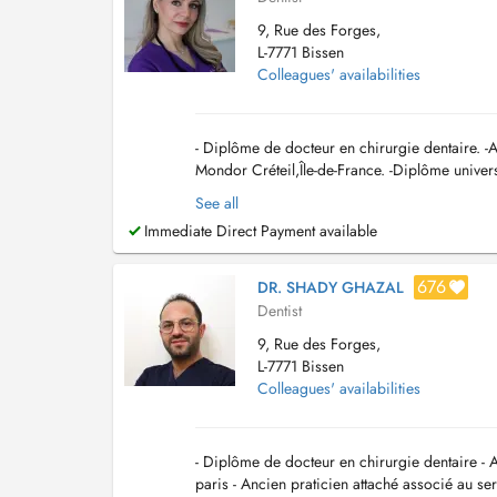
9, Rue des Forges,
L-7771 Bissen
Colleagues' availabilities
- Diplôme de docteur en chirurgie dentaire. -
Mondor Créteil,Île-de-France. -Diplôme univers
V Descartes). -Certificat d'étude supérie...
See all
Immediate Direct Payment available
676
DR. SHADY GHAZAL
Dentist
9, Rue des Forges,
L-7771 Bissen
Colleagues' availabilities
- Diplôme de docteur en chirurgie dentaire - 
paris - Ancien praticien attaché associé au ser