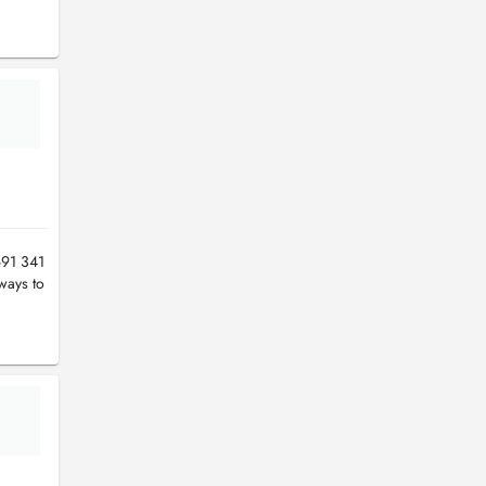
91 341
ways to