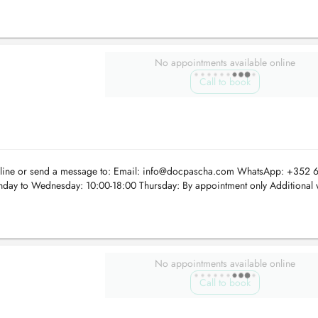
No appointments available online
Call to book
nline or send a message to: Email:
info@docpascha.com
WhatsApp: +352 6
day to Wednesday: 10:00-18:00 Thursday: By appointment only Additional 
No appointments available online
Call to book