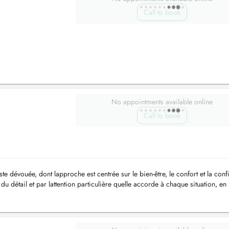
Call to book
No appointments available online
Call to book
te dévouée, dont lapproche est centrée sur le bien-être, le confort et la conf
 du détail et par lattention particulière quelle accorde à chaque situation, en
.