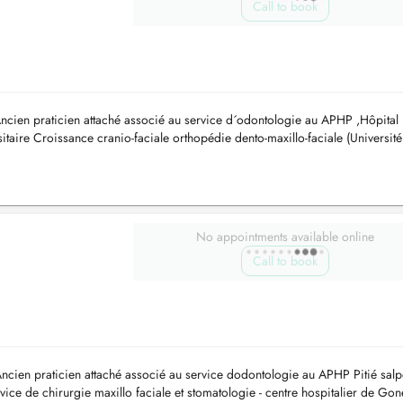
Call to book
Ancien praticien attaché associé au service d´odontologie au APHP ,Hôpital
itaire Croissance cranio-faciale orthopédie dento-maxillo-faciale (Université
No appointments available online
Call to book
Ancien praticien attaché associé au service dodontologie au APHP Pitié salp
vice de chirurgie maxillo faciale et stomatologie - centre hospitalier de Gon