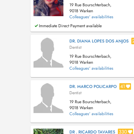
19 Rue Bourschterbach,
9018 Warken
Colleagues' availabilities
Immediate Direct Payment available
DR. DIANA LOPES DOS ANJOS
Dentist
19 Rue Bourschterbach,
9018 Warken
Colleagues' availabilities
41
DR. MARCO POLICARPO
Dentist
19 Rue Bourschterbach,
9018 Warken
Colleagues' availabilities
330
DR . RICARDO TAVARES