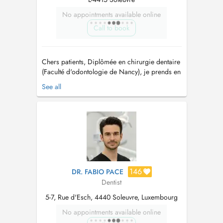
No appointments available online
Call to book
Chers patients, Diplômée en chirurgie dentaire
(Faculté d'odontologie de Nancy), je prends en
charge l'ensemble des soins dentaires pour
See all
petits et grands : - contrôle-détartrage / bilan /
prévention - soins - extractions - traitements
endodontiques - réhabilitation prothétique :
couronne, o...
146
DR. FABIO PACE
Dentist
5-7, Rue d'Esch, 4440 Soleuvre, Luxembourg
No appointments available online