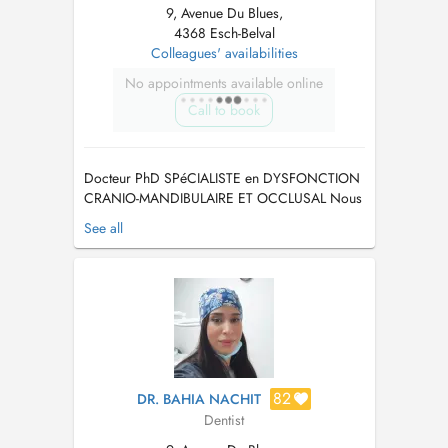
9, Avenue Du Blues,
4368 Esch-Belval
Colleagues' availabilities
No appointments available online
Call to book
Docteur PhD SPéCIALISTE en DYSFONCTION
CRANIO-MANDIBULAIRE ET OCCLUSAL Nous
vous informons que nous avons mis en place le
See all
PID / Tiers Payant Dorénavant vous ne payerez
plus que la part non pris en charge par la CNS
FRANçAIS: Exercice consacré à l'orthodontie
et Orthoposturodontie de l'enfant ...
82
DR. BAHIA NACHIT
Dentist