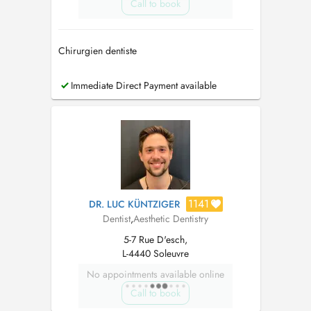
Call to book
Chirurgien dentiste
Immediate Direct Payment available
1141
DR. LUC KÜNTZIGER
Dentist
,
Aesthetic Dentistry
5-7 Rue D'esch,
L-4440 Soleuvre
No appointments available online
Call to book