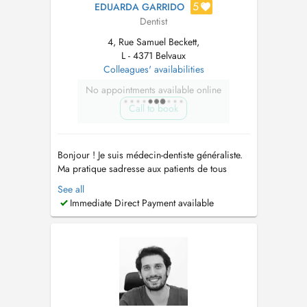
5
EDUARDA GARRIDO
Dentist
4, Rue Samuel Beckett,
L - 4371 Belvaux
Colleagues' availabilities
No appointments available online
Call to book
Bonjour ! Je suis médecin-dentiste généraliste.
Ma pratique sadresse aux patients de tous
âges, avec une approche douce, préventive et
See all
personnalisée. J'accorde une grande
Immediate Direct Payment available
importance à lécoute de chacun et de sa
famille, afin de proposer des soins adaptés
dans un cadre rassurant et bienveillant. ...