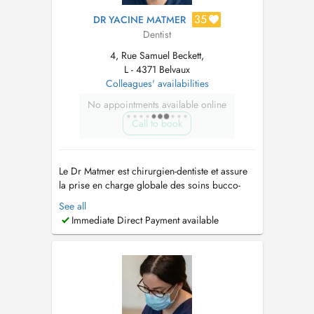
35
DR YACINE MATMER
Dentist
4, Rue Samuel Beckett,
L - 4371 Belvaux
Colleagues' availabilities
No appointments available online
Call to book
Le Dr Matmer est chirurgien-dentiste et assure
la prise en charge globale des soins bucco-
dentaires, de la prévention aux traitements plus
See all
techniques. Il attache une grande importance à
Immediate Direct Payment available
instaurer une relation de confiance avec
chacun de ses patients. Disponible et à lécoute,
il veille à expliquer...