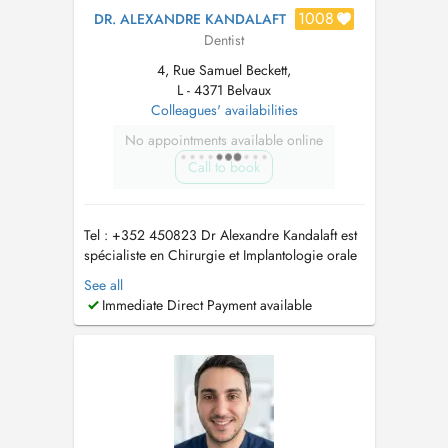
1008
DR. ALEXANDRE KANDALAFT
Dentist
4, Rue Samuel Beckett,
L - 4371 Belvaux
Colleagues' availabilities
No appointments available online
Call to book
Tel : +352 450823 Dr Alexandre Kandalaft est
spécialiste en Chirurgie et Implantologie orale
ainsi qu'en dentisterie esthétique. Son expertise
See all
comprend la pose d'implants, facettes et
Immediate Direct Payment available
esthétique du sourire, extraction des dents de
sagesse, greffe osseuse en plus des actes
réguliers qui maintienn...