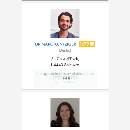
1679
DR MARC KÜNTZIGER
Dentist
5 - 7 rue d'Esch,
L-4440 Soleuvre
No appointments available online
Call to book