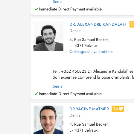
See all
Immediate Direct Payment available
1
DR. ALEXANDRE KANDALAFT
Dentist
4, Rue Samuel Beckett,
L - 4371 Belvaux
Colleagues' availabilities
Tel : +352 450823 Dr Alexandre Kandalaft est s
Son expertise comprend la pose d'implants, fac
plus des actes réguliers qui maintienn...
See all
Immediate Direct Payment available
35
DR YACINE MATMER
Dentist
4, Rue Samuel Beckett,
L - 4371 Belvaux