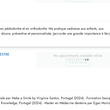
e en pédodontie et en orthodontie. Ma pratique sadresse aux enfants, aux
e douce, préventive et personnalisée. Jaccorde une grande importance à léc
oi...
ESTRE
No appointments available online
Call to book
ale par Make a Smile by Virgínia Santos, Portugal (2024) - Formation basi
l Knowledge, Portugal (2024) - Master en Médecine dentaire par Egas Moni
2023)...