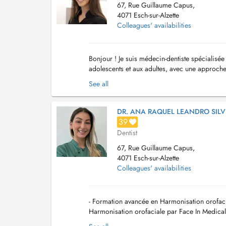
67, Rue Guillaume Capus,
4071 Esch-sur-Alzette
Colleagues' availabilities
Bonjour ! Je suis médecin-dentiste spécialisé
adolescents et aux adultes, avec une approch
patient et de sa famille, afin de proposer des s
See all
DR. ANA RAQUEL LEANDRO SILV
39
Dentist
67, Rue Guillaume Capus,
4071 Esch-sur-Alzette
Colleagues' availabilities
- Formation avancée en Harmonisation orofaci
Harmonisation orofaciale par Face In Medica
School of Health and Science, Portugal (2018-