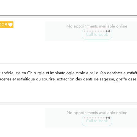
008
No appointments available online
Call to book
pécialiste en Chirurgie et Implantologie orale ainsi qu'en dentisterie esthét
ettes et esthétique du sourire, extraction des dents de sagesse, greffe oss
No appointments available online
Call to book