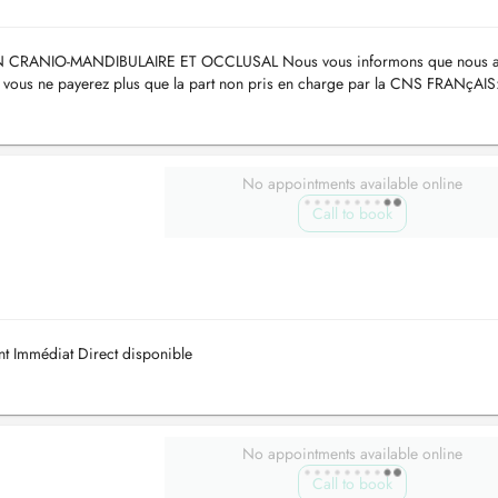
 CRANIO-MANDIBULAIRE ET OCCLUSAL Nous vous informons que nous 
t vous ne payerez plus que la part non pris en charge par la CNS FRANçAIS
urodontie de l'enfant ...
No appointments available online
Call to book
t Immédiat Direct disponible
No appointments available online
Call to book