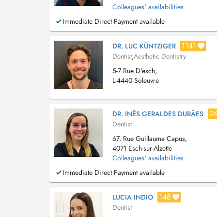
Colleagues' availabilities
Immediate Direct Payment available
1141
DR. LUC KÜNTZIGER
Dentist
,
Aesthetic Dentistry
5-7 Rue D'esch,
L-4440 Soleuvre
2
DR. INÊS GERALDES DURÃES
Dentist
67, Rue Guillaume Capus,
4071 Esch-sur-Alzette
Colleagues' availabilities
Immediate Direct Payment available
148
LUCIA INDIO
Dentist