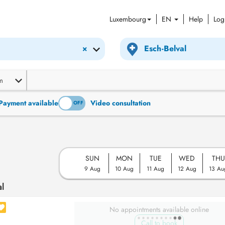
Luxembourg
EN
Help
Log
×
m
Payment available
Video consultation
ON
OFF
SUN
MON
TUE
WED
THU
9 Aug
10 Aug
11 Aug
12 Aug
13 Au
l
No appointments available online
Call to book