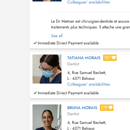
Colleagues' availabilities
Le Dr Matmer est chirurgien-dentiste et assure
traitements plus techniques. Il attache une gr
Disponible et à lécoute, il veille à expliquer...
See all
Immediate Direct Payment available
187
TATIANA MORAIS
Dentist
4, Rue Samuel Beckett,
L - 4371 Belvaux
Colleagues' availabilities
Immediate Direct Payment available
179
BRUNA MORAIS
Dentist
4, Rue Samuel Beckett,
L - 4371 Belvaux