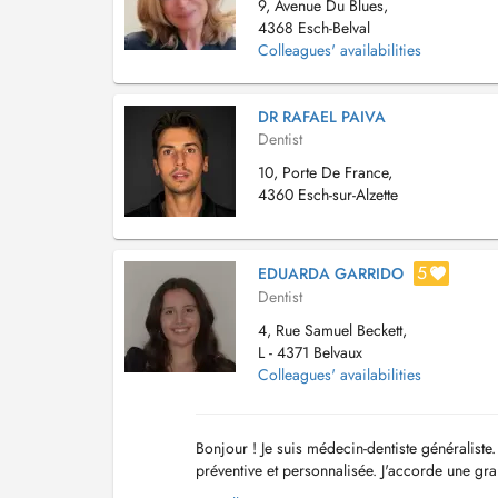
9, Avenue Du Blues,
4368 Esch-Belval
Colleagues' availabilities
DR RAFAEL PAIVA
Dentist
10, Porte De France,
4360 Esch-sur-Alzette
5
EDUARDA GARRIDO
Dentist
4, Rue Samuel Beckett,
L - 4371 Belvaux
Colleagues' availabilities
Bonjour ! Je suis médecin-dentiste généralist
préventive et personnalisée. J'accorde une gr
adaptés dans un cadre rassurant et bienveillant