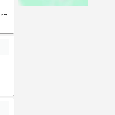
avons
: