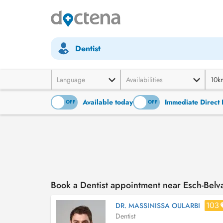
Dentist
Language
Availabilities
10k
Available today
Immediate Direct 
ON
OFF
ON
OFF
Book a Dentist appointment near Esch-Belva
103
DR. MASSINISSA OULARBI
Dentist