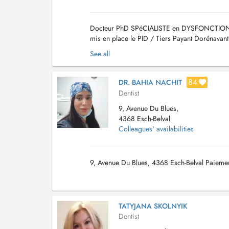
Docteur PhD SPéCIALISTE en DYSFONCTION
mis en place le PID / Tiers Payant Dorénavan
Exercice consacré à l'orthodontie et Orthopost
See all
84
DR. BAHIA NACHIT
Dentist
9, Avenue Du Blues,
4368 Esch-Belval
Colleagues' availabilities
9, Avenue Du Blues, 4368 Esch-Belval Paiemen
TATYJANA SKOLNYIK
Dentist