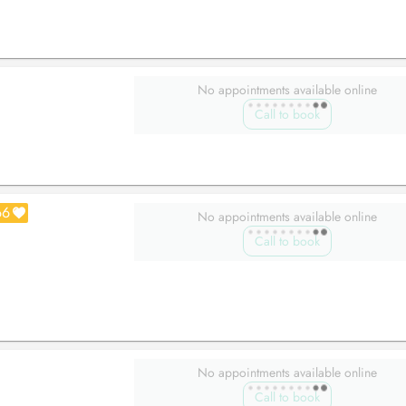
No appointments available online
Call to book
66
No appointments available online
Call to book
No appointments available online
Call to book