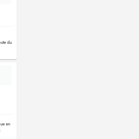
oute du
que en
z