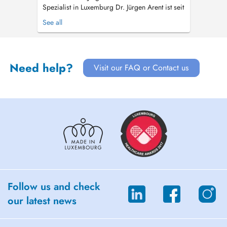
Spezialist in Luxemburg Dr. Jürgen Arent ist seit
Oktober 2021 Mitinhaber der Praxis in
See all
Luxemburg und bringt über 25 Jahre Erfahrung
in der Zahnmedizin mit. Seine Schwerpunkte
liegen auf der interdisziplinären Zahnheilkunde
und insbesondere auf der Beha...
Need help?
Visit our FAQ or Contact us
Follow us and check
our latest news