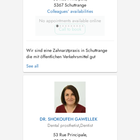
5367 Schuttrange
Colleagues' availabilities
No appointments available online
Call to book
Wir sind eine Zahnarztpraxis in Schuttrange
die mit öffentlichen Verkehrsmittel gut
erreichbar ist und über Parkplätze verfügt. Wir
See all
haben einen behindertengerechten Aufzug.
Termine sind ausschließlich für Patienten.
Notre cabinet dentaire est situé à Shuttrange,
nous disposons d'un parking deva...
DR. SHOKOUFEH GAWELLEK
Dental prosthetist
,
Dentist
53 Rue Principale,