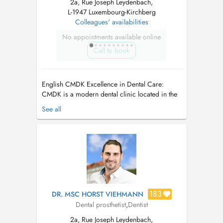
2a, Rue Joseph Leydenbach,
L-1947 Luxembourg-Kirchberg
Colleagues' availabilities
No appointments available online
Call to book
English CMDK Excellence in Dental Care:
CMDK is a modern dental clinic located in the
heart of Kirchberg, Luxembourg, combining
See all
advanced dentistry with personalized patient
care. Our highly qualified team works with
precision, empathy, and state-of-the-art
technology. We provide a full ra...
183
DR. MSC HORST VIEHMANN
Dental prosthetist
,
Dentist
2a, Rue Joseph Leydenbach,