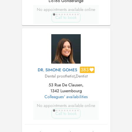
L-6186 Gonderange
No appointments available online
Call to book
383
DR. SIMONE GOMES
Dental prosthetist
,
Dentist
53 Rue De Clausen,
1342 Luxembourg
Colleagues' availabilities
No appointments available online
Call to book