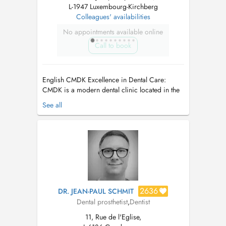
L-1947 Luxembourg-Kirchberg
Colleagues' availabilities
No appointments available online
Call to book
English CMDK Excellence in Dental Care:
CMDK is a modern dental clinic located in the
heart of Kirchberg, Luxembourg, combining
See all
advanced dentistry with personalized patient
care. Our highly qualified team works with
precision, empathy, and state-of-the-art
technology. We provide a full ran...
2636
DR. JEAN-PAUL SCHMIT
Dental prosthetist
,
Dentist
11, Rue de l'Eglise,