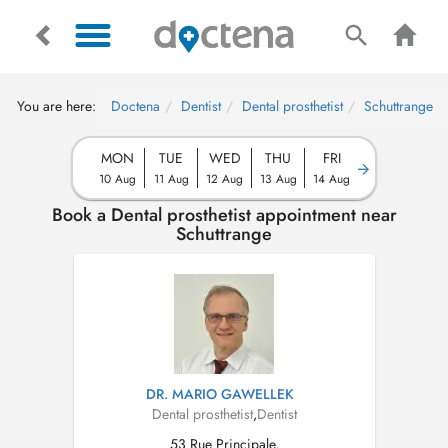
You are here:
Doctena
Dentist
Dental prosthetist
Schuttrange
MON
TUE
WED
THU
FRI
10 Aug
11 Aug
12 Aug
13 Aug
14 Aug
Book a Dental prosthetist appointment near
Schuttrange
DR. MARIO GAWELLEK
Dental prosthetist
,
Dentist
53 Rue Principale,