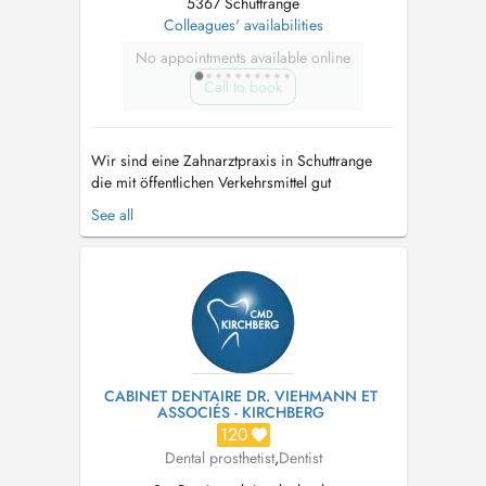
5367 Schuttrange
Colleagues' availabilities
No appointments available online
Call to book
Wir sind eine Zahnarztpraxis in Schuttrange
die mit öffentlichen Verkehrsmittel gut
erreichbar ist und über Parkplätze verfügt. Wir
See all
haben einen behindertengerechten Aufzug.
Termine sind ausschließlich für Patienten.
Relaxationstherapie für Angstpatienten. Notre
cabinet dentaire est situé à Shu...
CABINET DENTAIRE DR. VIEHMANN ET
ASSOCIÉS - KIRCHBERG
120
Dental prosthetist
,
Dentist