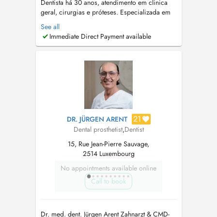
Dentista há 30 anos, atendimento em clinica
geral, cirurgias e próteses. Especializada em
Ortodontia e Ortopedia Funcional dos
See all
maxilares. Especialista também em disturbios
Immediate Direct Payment available
do sono, como ronco e apnéia do sono.
CLAUSEN CABINET DENTAIRE +352 691
181740 Dentiste depuis 30 ans, soins en
clinique gén...
21
DR. JÜRGEN ARENT
Dental prosthetist
,
Dentist
15, Rue Jean-Pierre Sauvage,
2514 Luxembourg
No appointments available online
Call to book
Dr. med. dent. Jürgen Arent Zahnarzt & CMD-