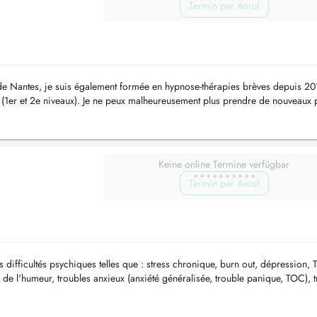
Termin per Anruf
 de Nantes, je suis également formée en hypnose-thérapies brèves depuis 20
 (1er et 2e niveaux). Je ne peux malheureusement plus prendre de nouveaux p
Keine online Termine verfügbar
Termin per Anruf
difficultés psychiques telles que : stress chronique, burn out, dépression, 
de l'humeur, troubles anxieux (anxiété généralisée, trouble panique, TOC), 