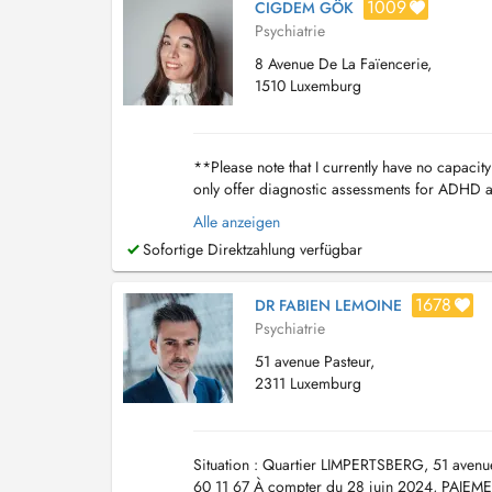
1009
CIGDEM GÖK
Psychiatrie
8 Avenue De La Faïencerie,
1510 Luxemburg
**Please note that I currently have no capaci
only offer diagnostic assessments for ADHD a
Doctena. Our practice no longer maintains a w
Alle anzeigen
Sofortige Direktzahlung verfügbar
1678
DR FABIEN LEMOINE
Psychiatrie
51 avenue Pasteur,
2311 Luxemburg
Situation : Quartier LIMPERTSBERG, 51 avenue
60 11 67 À compter du 28 juin 2024, PAIEME