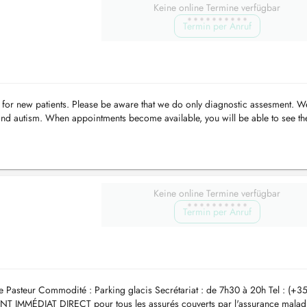
Keine online Termine verfügbar
Termin per Anruf
ty for new patients. Please be aware that we do only diagnostic assesment. 
nd autism. When appointments become available, you will be able to see t
aiti...
Keine online Termine verfügbar
Termin per Anruf
 Pasteur Commodité : Parking glacis Secrétariat : de 7h30 à 20h Tel : (+3
NT IMMÉDIAT DIRECT pour tous les assurés couverts par l'assurance malad