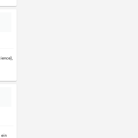
cience),
 ein