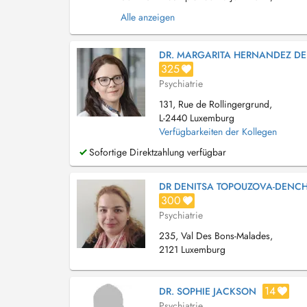
Luxembourg (CNS, CMFEP, CMFEC, EMCFL). L
Alle anzeigen
DR. MARGARITA HERNANDEZ DE
325
Psychiatrie
131, Rue de Rollingergrund,
L-2440 Luxemburg
Verfügbarkeiten der Kollegen
Sofortige Direktzahlung verfügbar
DR DENITSA TOPOUZOVA-DENC
300
Psychiatrie
235, Val Des Bons-Malades,
2121 Luxemburg
14
DR. SOPHIE JACKSON
Psychiatrie