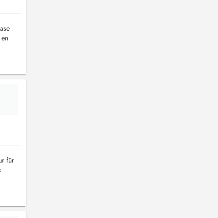
ease
 en
r für
s