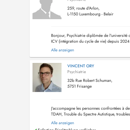
259, route d'Arlon,
L-1150 Luxembourg - Belair
Bonjour, Psychiatrie diplômée de l'université
ICV (intégration du cycle de vie) depuis 2024
actuellement, si vous voulez être s...
Alle anzeigen
VINCENT ORY
Psychiatrie
32b Rue Robert Schuman,
5751 Frisange
J'accompagne les personnes confrontées à des 
TDAH, Trouble du Spectre Autistique, troubles 
psychotiques, troubles de I'adaptation....
Alle anzeigen