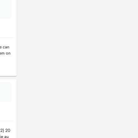
We can
hem on
52) 20
ie au