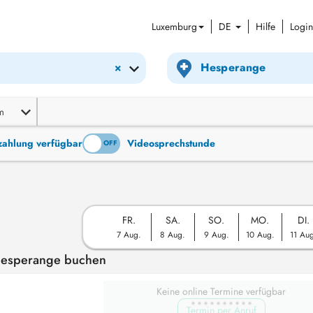
Luxemburg
DE
Hilfe
Login
×
m
tzahlung verfügbar
Videosprechstunde
ON
OFF
FR.
SA.
SO.
MO.
DI.
7 Aug.
8 Aug.
9 Aug.
10 Aug.
11 Au
 Hesperange buchen
Keine online Termine verfügbar
Termin per Anruf