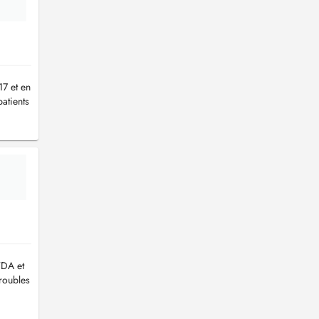
17 et en
atients
TDA et
troubles