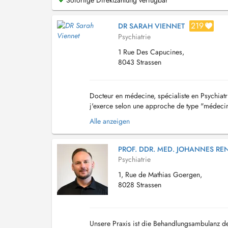
Sofortige Direktzahlung verfügbar
219
DR SARAH VIENNET
Psychiatrie
1 Rue Des Capucines,
8043 Strassen
Docteur en médecine, spécialiste en Psychiatr
j'exerce selon une approche de type "médecine i
associées à d'autres techniques cognitivo-com
Alle anzeigen
PROF. DDR. MED. JOHANNES RE
Psychiatrie
1, Rue de Mathias Goergen,
8028 Strassen
Unsere Praxis ist die Behandlungsambulanz de