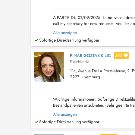
A PARTIR DU 01/09/2025: La nouvelle adresse 
call my secretary for new requests. Veuillez
charge ou pour informations. Für neue Patiente
Alle anzeigen
Sofortige Direktzahlung verfügbar
282
PINAR GÖZTAS-KILIC
Psychiatrie
11a, Avenue De La Porte-Neuve, 2. E
2227 Luxemburg
Wichtige informationen: Sofortige Direktzahlu
Bestandpatienten anzubieten. -Sehr geehrte Pa
Termine spätestens 24 Stunden im Voraus ab..
Alle anzeigen
Sofortige Direktzahlung verfügbar