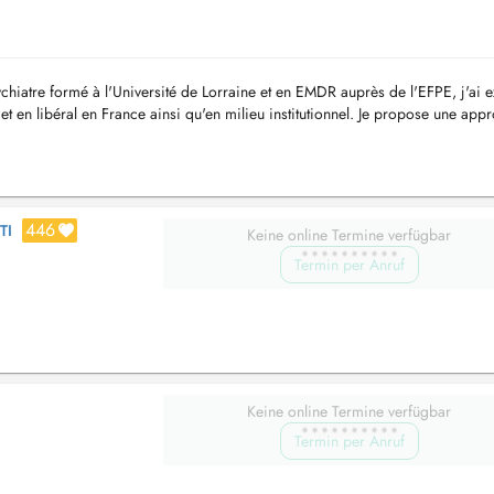
hiatre formé à l'Université de Lorraine et en EMDR auprès de l'EFPE, j'ai 
 et en libéral en France ainsi qu'en milieu institutionnel. Je propose une app
446
TI
Keine online Termine verfügbar
Termin per Anruf
Keine online Termine verfügbar
Termin per Anruf