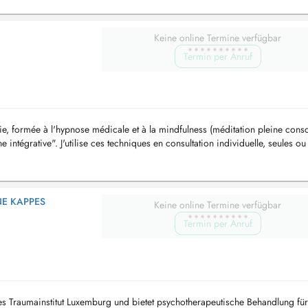
Keine online Termine verfügbar
Termin per Anruf
ie, formée à l'hypnose médicale et à la mindfulness (méditation pleine cons
ntégrative". J'utilise ces techniques en consultation individuelle, seules ou
...
NE KAPPES
Keine online Termine verfügbar
Termin per Anruf
s Traumainstitut Luxemburg und bietet psychotherapeutische Behandlung für