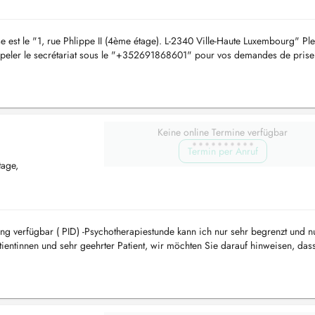
est le "1, rue Phlippe II (4ème étage). L-2340 Ville-Haute Luxembourg" Pl
 appeler le secrétariat sous le "+352691868601" pour vos demandes de prise
n: ...
Keine online Termine verfügbar
Termin per Anruf
tage,
ng verfügbar ( PID) -Psychotherapiestunde kann ich nur sehr begrenzt und nu
tientinnen und sehr geehrter Patient, wir möchten Sie darauf hinweisen, das
.