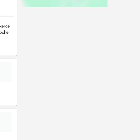
exercé
roche