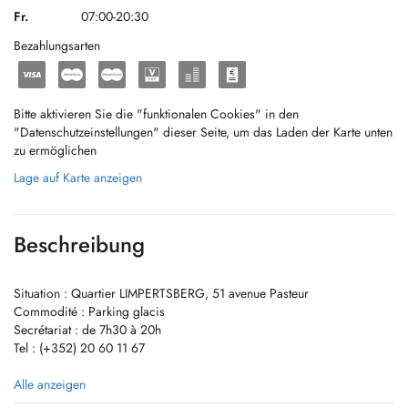
Fr.
07:00-20:30
Bezahlungsarten
Bitte aktivieren Sie die "funktionalen Cookies" in den
"Datenschutzeinstellungen" dieser Seite, um das Laden der Karte unten
zu ermöglichen
Lage auf Karte anzeigen
Beschreibung
Situation : Quartier LIMPERTSBERG, 51 avenue Pasteur
Commodité : Parking glacis
Secrétariat : de 7h30 à 20h
Tel : (+352) 20 60 11 67
À compter du 28 juin 2024, PAIEMENT IMMÉDIAT DIRECT pour tous
Alle anzeigen
les assurés couverts par l'assurance maladie au Luxembourg (CNS,