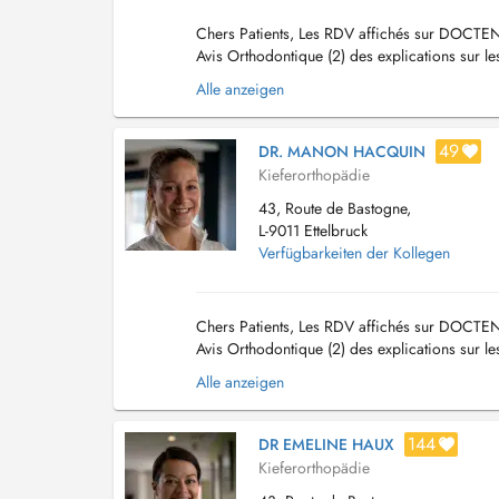
Chers Patients, Les RDV affichés sur DOCTEN
Avis Orthodontique (2) des explications sur le
Visible (Brackets) et Invisible (Linguale, I...
Alle anzeigen
49
DR. MANON HACQUIN
Kieferorthopädie
43, Route de Bastogne,
L-9011 Ettelbruck
Verfügbarkeiten der Kollegen
Chers Patients, Les RDV affichés sur DOCTEN
Avis Orthodontique (2) des explications sur le
Visible (Brackets) et Invisible (Linguale, Inv...
Alle anzeigen
144
DR EMELINE HAUX
Kieferorthopädie