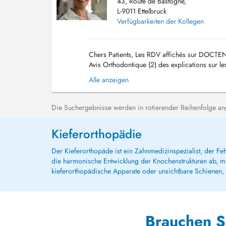
43, Route de Bastogne,
L-9011 Ettelbruck
Verfügbarkeiten der Kollegen
Chers Patients, Les RDV affichés sur DOCTEN
Avis Orthodontique (2) des explications sur le
Visible (Brackets) et Invisible (Linguale, In...
Alle anzeigen
Die Suchergebnisse werden in rotierender Reihenfolge ange
Kieferorthopädie
Der Kieferorthopäde ist ein Zahnmedizinspezialist, der Feh
die harmonische Entwicklung der Knochenstrukturen ab, mit
kieferorthopädische Apparate oder unsichtbare Schienen, wi
Brauchen S