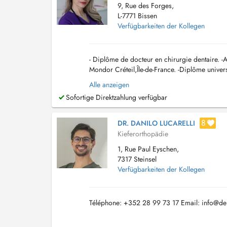
9, Rue des Forges,
L-7771 Bissen
Verfügbarkeiten der Kollegen
- Diplôme de docteur en chirurgie dentaire. -
Mondor Créteil,Île-de-France. -Diplôme univers
V Descartes). -Certificat d'étude supérie...
Alle anzeigen
Sofortige Direktzahlung verfügbar
8
DR. DANILO LUCARELLI
Kieferorthopädie
1, Rue Paul Eyschen,
7317 Steinsel
Verfügbarkeiten der Kollegen
Téléphone: +352 28 99 73 17 Email:
info@den