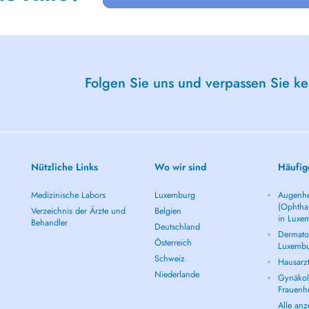
Folgen Sie uns und verpassen Sie k
Nützliche Links
Wo wir sind
Häufig
Medizinische Labors
Luxemburg
Augenhe
(Ophtha
Verzeichnis der Ärzte und
Belgien
in Luxe
Behandler
Deutschland
Dermatol
Österreich
Luxemb
Schweiz
Hausarz
Niederlande
Gynäkolo
Frauenh
Alle an