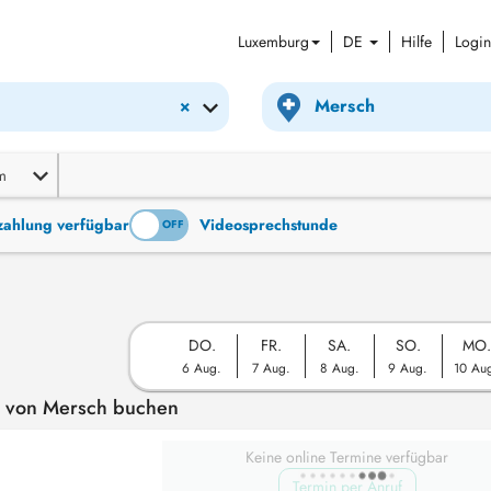
Luxemburg
DE
Hilfe
Login
×
m
tzahlung verfügbar
Videosprechstunde
ON
OFF
DO.
FR.
SA.
SO.
MO.
6 Aug.
7 Aug.
8 Aug.
9 Aug.
10 Au
e von Mersch buchen
Keine online Termine verfügbar
Termin per Anruf