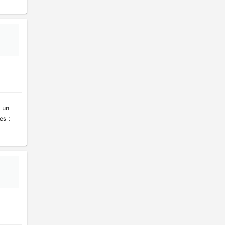
 un
es :