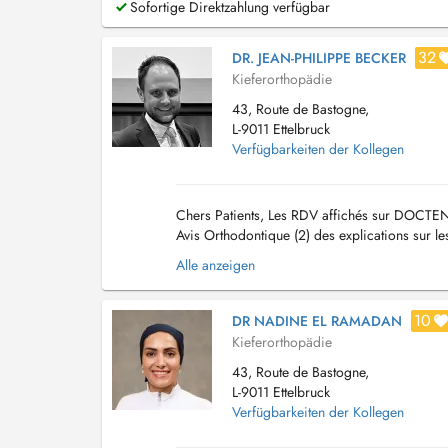
Sofortige Direktzahlung verfügbar
32
DR. JEAN-PHILIPPE BECKER
Kieferorthopädie
43, Route de Bastogne,
L-9011 Ettelbruck
Verfügbarkeiten der Kollegen
Chers Patients, Les RDV affichés sur DOCTEN
Avis Orthodontique (2) des explications sur le
Visible (Brackets) et Invisible (Linguale, ...
Alle anzeigen
10
DR NADINE EL RAMADAN
Kieferorthopädie
43, Route de Bastogne,
L-9011 Ettelbruck
Verfügbarkeiten der Kollegen