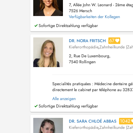
7, Allée John W. Leonard - 2ème étag
7526 Mersch
Verfügbarkeiten der Kollegen
Sofortige Direktzahlung verfügbar
67
DR. NORA FRITSCH
Kieferorthopädie
,
Zahnheilkunde (Zah
2, Rue De Luxembourg,
7540 Rollingen
Specialités pratiquées : Médecine dentaire gé
directement le cabinet par téléphone au 3283
Alle anzeigen
Sofortige Direktzahlung verfügbar
1042
DR. SARA CHLOÉ ABBAS
Kieferorthopädie
,
Zahnheilkunde (Zah