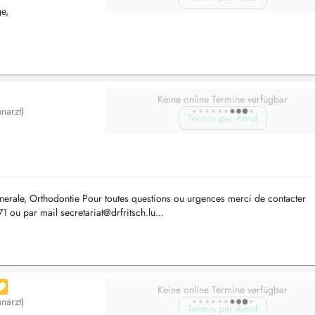
e,
Keine online Termine verfügbar
narzt)
Termin per Anruf
nerale, Orthodontie Pour toutes questions ou urgences merci de contacter
71 ou par mail
secretariat@drfritsch.lu
...
Keine online Termine verfügbar
narzt)
Termin per Anruf