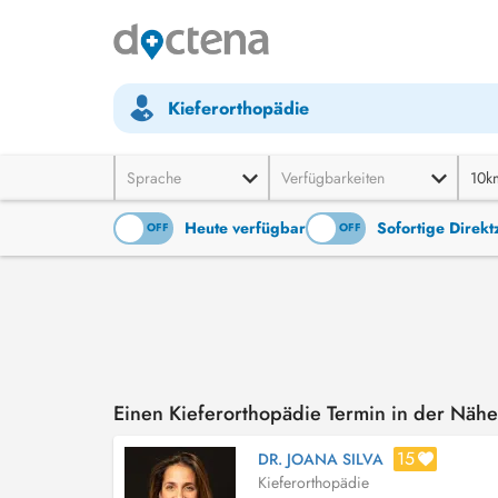
Kieferorthopädie
Sprache
Verfügbarkeiten
10k
Heute verfügbar
Sofortige Direk
ON
OFF
ON
OFF
Einen Kieferorthopädie Termin in der Näh
15
DR. JOANA SILVA
Kieferorthopädie