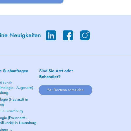
eine Neuigkeiten
e Suchanfragen
Sind Sie Arzt oder
Behandler?
ilkunde
lmologie - Augenarzt)
Bei Doctena anmelden
mburg
ogie (Hautarzt) in
urg
t in Luxemburg
gie (Frauenarzt -
eilkunde) in Luxemburg
zeigen →