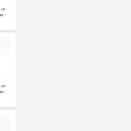
 un
es :
 un
es :