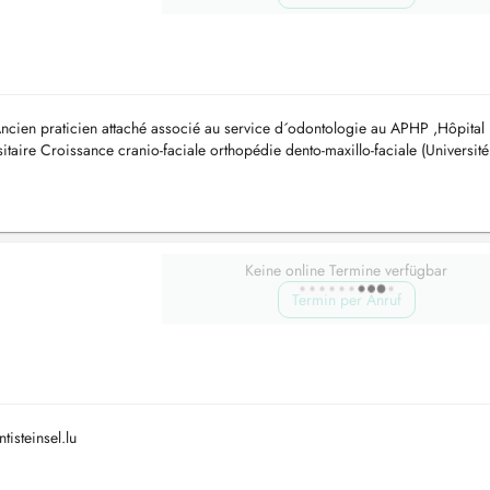
Ancien praticien attaché associé au service d´odontologie au APHP ,Hôpital
itaire Croissance cranio-faciale orthopédie dento-maxillo-faciale (Université
Keine online Termine verfügbar
Termin per Anruf
tisteinsel.lu