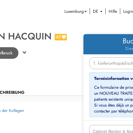
Luxemburg
DE
Hilfe
Login
N HACQUIN
49
Buc
Dies
elbruck
Termininformation 
Ce formulaire de pris
CHREIBUNG
un NOUVEAU TRAITE
patients existants un
Si vous êtes déjà un p
n der Kollegen
Cabinet Becker & Asso