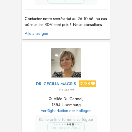
Contactez notre secrétariat au 26 10 66, au cas
où tous les RDV sont pris ! -Nous consultons
des enfants à partir de 2 ans. -Vaccination
Alle anzeigen
Covid uniquement sur RDV par téléphone !! -
Pour tout RDV (par Doctena ou par téléphone)
un supplément d'honoraire pour convenance
personnelle sera demandé. -...
3238
DR. CECILIA MAGRIS
Hausarzt
7a Allée Du Carmel,
1354 Luxemburg
Verfügbarkeiten der Kollegen
Keine online Termine verfügbar
Termin per Anruf