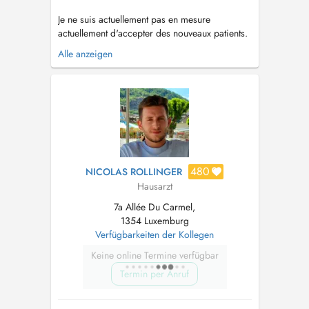
Je ne suis actuellement pas en mesure
actuellement d'accepter des nouveaux patients.
En cas de rendez-vous non respecté et non
Alle anzeigen
annulé deux heures à l'avance le prix d'une
consultation sera facturé ( non-remboursable ).
Vous êtes déjà patient? Votre nom, prénom et
date de naissance sont suffis...
480
NICOLAS ROLLINGER
Hausarzt
7a Allée Du Carmel,
1354 Luxemburg
Verfügbarkeiten der Kollegen
Keine online Termine verfügbar
Termin per Anruf