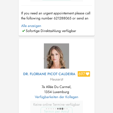
If you need an urgent appointement please call
the following number 621288065 or send an
email to
medicent@pt.lu
. Si vous avez besoin
Alle anzeigen
d'un RDV en urgence veuillez svp contacter le
Sofortige Direktzahlung verfügbar
secrétariat au 621288065 ou écrivez un mail à
medicent@pt.lu
. If it's your first appointement
please send your deta...
697
DR. FLORIANE PICOT CALDEIRA
Hausarzt
7a Allée Du Carmel,
1354 Luxemburg
Verfügbarkeiten der Kollegen
Keine online Termine verfügbar
Termin per Anruf