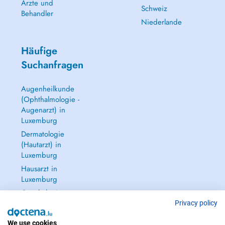
Ärzte und
Schweiz
Behandler
Niederlande
Häufige
Suchanfragen
Augenheilkunde
(Ophthalmologie -
Augenarzt) in
Luxemburg
Dermatologie
(Hautarzt) in
Luxemburg
Hausarzt in
Luxemburg
Gynäkologie
(Frauenarzt -
Privacy policy
Frauenheilkunde)
We use cookies
in Luxemburg