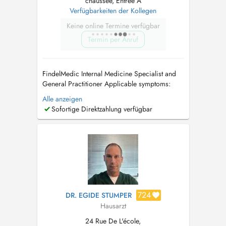
chaussée, Entrée A
Verfügbarkeiten der Kollegen
Keine online Termine verfügbar
Termin per Anruf
FindelMedic Internal Medicine Specialist and
General Practitioner Applicable symptoms:
unintentional weight loss or weight gain /
Alle anzeigen
cardiovascular problems / high blood
Sofortige Direktzahlung verfügbar
pressure (hypertension) / rapid heartbeat /
palpitations / swollen legs or edema (fluid
retention) / respiratory infections and br...
724
DR. EGIDE STUMPER
Hausarzt
24 Rue De L'école,