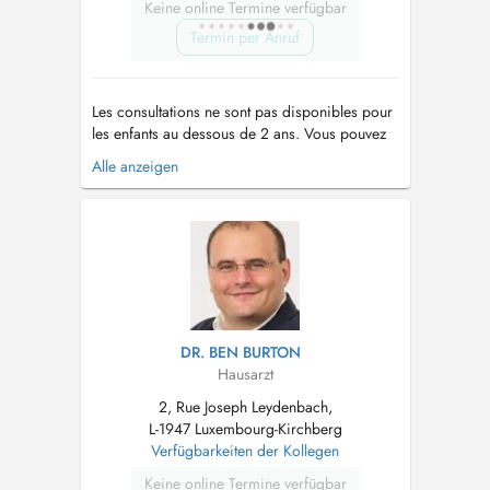
Keine online Termine verfügbar
Termin per Anruf
Les consultations ne sont pas disponibles pour
les enfants au dessous de 2 ans. Vous pouvez
contacter le secrétariat au numéro 77 93 77 .
Alle anzeigen
Veuillez noter que le cabinet médical se trouve
à Roodt-sur-syre, à 10 minutes du Kirchberg en
direction de Grevenmacher....
DR. BEN BURTON
Hausarzt
2, Rue Joseph Leydenbach,
L-1947 Luxembourg-Kirchberg
Verfügbarkeiten der Kollegen
Keine online Termine verfügbar