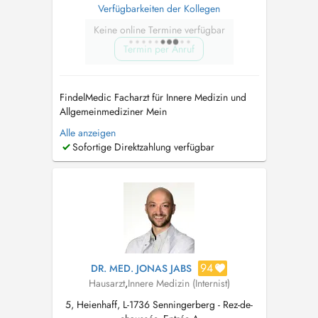
Verfügbarkeiten der Kollegen
Keine online Termine verfügbar
Termin per Anruf
FindelMedic Facharzt für Innere Medizin und
Allgemeinmediziner Mein
Behandlungsspektrum umfasst unter anderem:
Alle anzeigen
Herz-Kreislauf-Beschwerden, Herzrasen/
Sofortige Direktzahlung verfügbar
Herzstolpern (Palpitationen), geschwollene
Beine/Ödeme, Atemwegsinfekte, Husten (akut
oder chronisch), Atemnot, diagnostiziertes
oder vermutetes As...
94
DR. MED. JONAS JABS
Hausarzt
,
Innere Medizin (Internist)
5, Heienhaff, L-1736 Senningerberg - Rez-de-