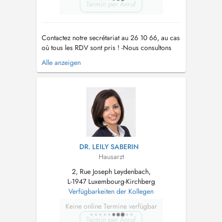
Termin per Anruf
Contactez notre secrétariat au 26 10 66, au cas
où tous les RDV sont pris ! -Nous consultons
des enfants à partir de 2 ans. -Vaccination
Alle anzeigen
Covid uniquement sur RDV par téléphone !! -
Pour tout RDV (par Doctena ou par téléphone)
un supplément d'honoraire pour convenance
personnelle sera demandé. -...
DR. LEILY SABERIN
Hausarzt
2, Rue Joseph Leydenbach,
L-1947 Luxembourg-Kirchberg
Verfügbarkeiten der Kollegen
Keine online Termine verfügbar
Termin per Anruf