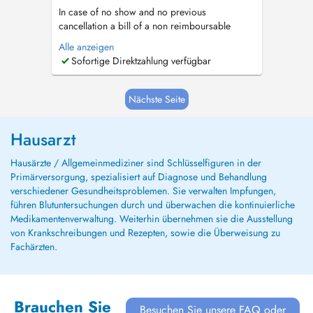
In case of no show and no previous
cancellation a bill of a non reimboursable
consultation will be sent. En cas de rendez-vous
Alle anzeigen
non respecté et non annulé deux heures à
Sofortige Direktzahlung verfügbar
l'avance le prix d'une consultation sera facturé (
non remboursable )....
Nächste Seite
Hausarzt
Hausärzte / Allgemeinmediziner sind Schlüsselfiguren in der
Primärversorgung, spezialisiert auf Diagnose und Behandlung
verschiedener Gesundheitsproblemen. Sie verwalten Impfungen,
führen Blutuntersuchungen durch und überwachen die kontinuierliche
Medikamentenverwaltung. Weiterhin übernehmen sie die Ausstellung
von Krankschreibungen und Rezepten, sowie die Überweisung zu
Fachärzten.
Brauchen Sie
Besuchen Sie unsere FAQ oder