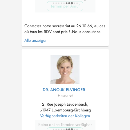
Termin per Anruf
Contactez notre secrétariat au 26 10 66, au cas
où tous les RDV sont pris ! -Nous consultons
des enfants à partir de 2 ans. -Vaccination
Alle anzeigen
Covid uniquement sur RDV par téléphone !! -
Pour tout RDV (par Doctena ou par téléphone)
un supplément d'honoraire pour convenance
personnelle sera demandé. ...
DR. ANOUK ELVINGER
Hausarzt
2, Rue Joseph Leydenbach,
L-1947 Luxembourg-Kirchberg
Verfügbarkeiten der Kollegen
Keine online Termine verfügbar