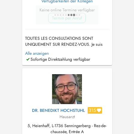
Verfügbarkeiten der Kollegen
Keine online Termine verfügbar
Termin per Anruf
TOUTES LES CONSULTATIONS SONT
UNIQUEMENT SUR RENDEZ-VOUS. Je suis
absente du7 au 16 août et du 21 au 27
Alle anzeigen
septembre 2026. Ech sinn net do vum 7. bis
Sofortige Direktzahlung verfügbar
dem 16. August an vum 21. bis dem 27
September 2026. TÉLÉPHONE 26 35 21 18....
315
DR. BENEDIKT HOCHSTUHL
Hausarzt
5, Heienhaff, L-1736 Senningerberg - Rez-de-
chaussée, Entrée A