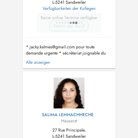
L-5241 Sandweiler
Verfügbarkeiten der Kollegen
Keine online Termine verfügbar
Termin per Anruf
*
jacky.kalmes@gmail.com
pour toute
demande urgente * sécrétariat joignable du
lundi-vendredi de 8h-11h au numéro 35 04 56
Alle anzeigen
* horaires des consultations UNIQUEMENT
SUR RDV : - Lun: 8h-11h45 et 14h-16h30 - Mar:
8h-11h45 et 14h-16h30 - Mer: 8h-11h45 et 14h-
16h30 - Jeu: absente - Ven:...
SALIMA LEMHACHHECHE
Hausarzt
27 Rue Principale,
L-5241 Sandweiler