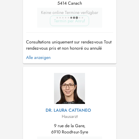
5414 Canach
Keine online Termine verfügbar
Termin per Anruf
Consultations uniquement sur rendez-vous Tout
rendez-vous pris et non honoré ou annulé
moins de 4h avant l'heure convenue sera
Alle anzeigen
facturé Les délégués médicaux peuvent prendre
rendez vous le lundi-mercredi-jeudi de 12 à 14
heures mail:
cabinetmedicalcanach@gmail.com
...
DR. LAURA CATTANEO
Hausarzt
9 rue de la Gare,
6910 Roodt-sur-Syre