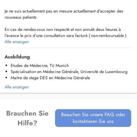
Je ne suis actuellement pas en mesure actuellement d'accepter des
nouveaux patients.
En cas de rendez-vous non respecté et non annulé deux heures à
l'avance le prix d'une consultation sera facturé ( non-remboursable ).
Alle anzeigen
Vous êtes déjà patient?
Votre nom, prénom et date de naissance sont suffisants pour la prise
Ausbildung
de rendez-vous.
Etudes de Médecine, TU Munich
Spécialisation en Médecine Générale, Université de Luxembourg
Maitre de stage DES en Médecine Générale
Alle anzeigen
Brauchen Sie
Besuchen Sie unsere FAQ oder
kontaktieren Sie uns
Hilfe?