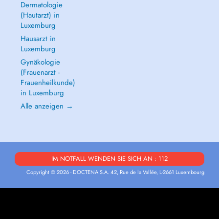
Dermatologie
(Hautarzt) in
Luxemburg
Hausarzt in
Luxemburg
Gynäkologie
(Frauenarzt -
Frauenheilkunde)
in Luxemburg
Alle anzeigen →
IM NOTFALL WENDEN SIE SICH AN : 112
Copyright © 2026 - DOCTENA S.A. 42, Rue de la Vallée, L-2661 Luxembourg