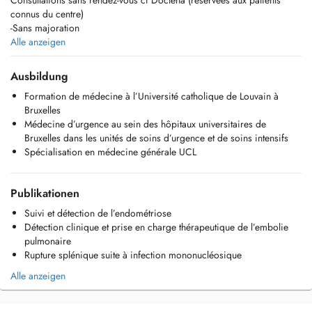
Consultations sans rendez-vous cf Doctena (réservées aux patients
connus du centre)
-Sans majoration
-Accès selon l'ordre d'arrivée
Alle anzeigen
Consultation non garantie : dépend de l'affluence et des créneaux
disponibles.
Ausbildung
Formation de médecine à l’Université catholique de Louvain à
Consultations sur rendez-vous
Bruxelles
-Majoration de 8,68 (code CP1, convenance personnelle)
Médecine d’urgence au sein des hôpitaux universitaires de
Bruxelles dans les unités de soins d’urgence et de soins intensifs
Merci pour votre compréhension
Spécialisation en médecine générale UCL
Publikationen
Suivi et détection de l’endométriose
Détection clinique et prise en charge thérapeutique de l’embolie
pulmonaire
Rupture splénique suite à infection mononucléosique
Alle anzeigen