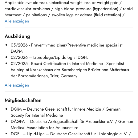
Applicable symptoms: unintentional weight loss or weight gain /
cardiovascular problems / high blood pressure (hypertension) / rapid
heartbeat / palpitations / swollen legs or edema (fluid retention) /
respiratory infections and bronchitis / cough (acute or chronic) /
Alle anzeigen
shortness of breath / diagnosed or suspected asthma , COPD /
abdominal pain / heartburn, reflux / nausea, vomiting /diarrhea or
Ausbildung
constipation / diabetes mellitus (new diagnosis or
05/2026 - Präventivmediziner/Preventive medicine specialist
management/treatment) / elevated cholesterol/lipid metabolism
DAPM
disorder (dyslipidemia) / Impaired kidney function (elevated
02/2026 – Lipidologe/Lipidologist DGFL
creatinine) / thyroid problems / anemia / joint and muscle pain
02/2025 - Board Certification in Internal Medicine - Specialist
training at Krankenhaus der Barmherzigen Brüder and Mutterhaus
Available Services:
der Borromäerinnen, Trier, Germany
- consultation
- treatment of lipid metabolism disorders (lipidology), diabetes,
Alle anzeigen
hypertension, and cardiovascular risk factor
- cardiovascular risk assessment (heart attack/stroke prevention),
Mitgliedschaften
- modern ultrasound diagnostics (abdomen, thyroid, carotid arteries,
leg vessels (veins and arteries), thorax)
DGIM – Deutsche Gesellschaft für Innere Medizin / German
- infectious disease and travel medicine
Society for Internal Medicine
- prevention/check-ups,
DÄGFA – Deutsche Ärztegesellschaft für Akupunktur e.V. / German
- evaluation of abnormal liver function tests,
Medical Association for Acupuncture
- vaccination advice,
DGFL – Lipid-Liga – Deutsche Gesellschaft für Lipidologie e. V. /