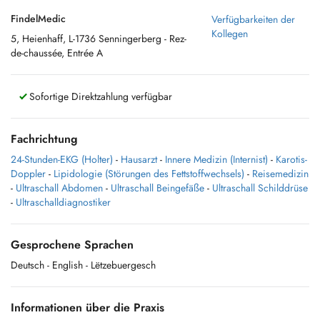
FindelMedic
Verfügbarkeiten der
Kollegen
5, Heienhaff, L-1736 Senningerberg - Rez-
de-chaussée, Entrée A
Sofortige Direktzahlung verfügbar
Fachrichtung
24-Stunden-EKG (Holter)
-
Hausarzt
-
Innere Medizin (Internist)
-
Karotis-
Doppler
-
Lipidologie (Störungen des Fettstoffwechsels)
-
Reisemedizin
-
Ultraschall Abdomen
-
Ultraschall Beingefäße
-
Ultraschall Schilddrüse
-
Ultraschalldiagnostiker
Gesprochene Sprachen
Deutsch
- English
- Lëtzebuergesch
Informationen über die Praxis