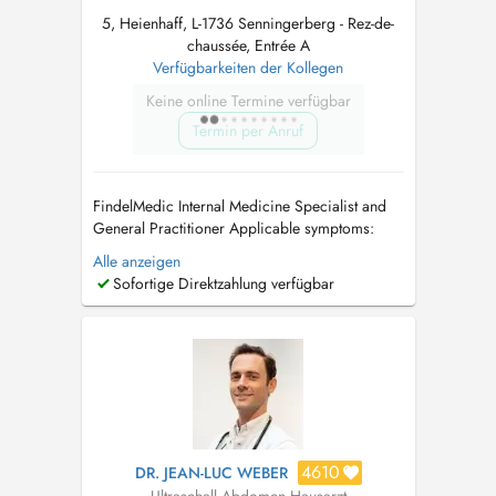
5, Heienhaff, L-1736 Senningerberg - Rez-de-
chaussée, Entrée A
Verfügbarkeiten der Kollegen
Keine online Termine verfügbar
Termin per Anruf
FindelMedic Internal Medicine Specialist and
General Practitioner Applicable symptoms:
unintentional weight loss or weight gain /
Alle anzeigen
cardiovascular problems / high blood
Sofortige Direktzahlung verfügbar
pressure (hypertension) / rapid heartbeat /
palpitations / swollen legs or edema (fluid
retention) / respiratory infections and br...
4610
DR. JEAN-LUC WEBER