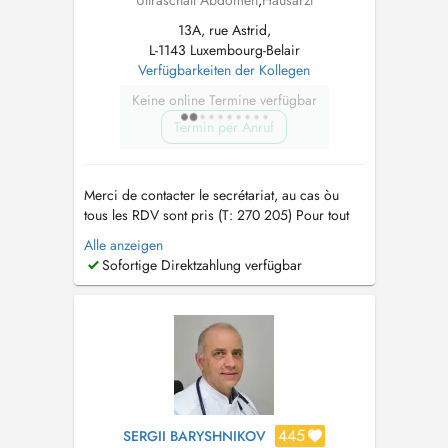
Ultraschall Abdomen
,
Hausarzt
13A, rue Astrid,
L-1143 Luxembourg-Belair
Verfügbarkeiten der Kollegen
Keine online Termine verfügbar
Termin per Anruf
Merci de contacter le secrétariat, au cas òu
tous les RDV sont pris (T: 270 205) Pour tout
RDV un supplément d'honoraire pour
Alle anzeigen
convenance personnelle sera demandé. Tout
Sofortige Direktzahlung verfügbar
RDV non décommandé 24 hrs en avance sera
facturé au patient. Pour des raisons
comptables, le paiement de la consultation doit
se ...
445
SERGII BARYSHNIKOV