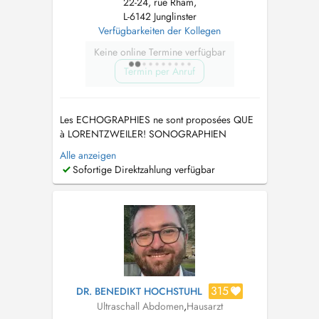
22-24, rue Rham,
L-6142 Junglinster
Verfügbarkeiten der Kollegen
Keine online Termine verfügbar
Termin per Anruf
Les ECHOGRAPHIES ne sont proposées QUE
à LORENTZWEILER! SONOGRAPHIEN
werden NUR in LORENTZWEILER angeboten!
Alle anzeigen
ULTRASOUNDS are ONLY offered in
Sofortige Direktzahlung verfügbar
LORENTZWEILER! Behandlung als
hausärztliche Internistin von Erwachsenen und
Kindern ab 3 Jahren. Impfungen ab 10 Jahren.
Consultation interniste généralis...
315
DR. BENEDIKT HOCHSTUHL
Ultraschall Abdomen
,
Hausarzt