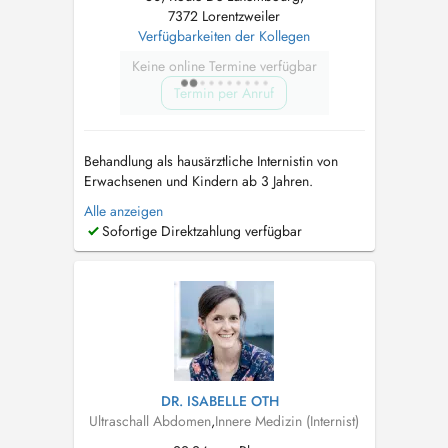
7372 Lorentzweiler
Verfügbarkeiten der Kollegen
Keine online Termine verfügbar
Termin per Anruf
Behandlung als hausärztliche Internistin von
Erwachsenen und Kindern ab 3 Jahren.
Consultation for adults and children from the
Alle anzeigen
age of 3 years. Консультации для взрослых
Sofortige Direktzahlung verfügbar
и детей от 3 лет. - Echographie / Ultraschall
(Bauch, Schilddrüse, Carotis-Doppler) -
Diabetes: Screening, Erstdiagnose und ...
DR. ISABELLE OTH
Ultraschall Abdomen
,
Innere Medizin (Internist)