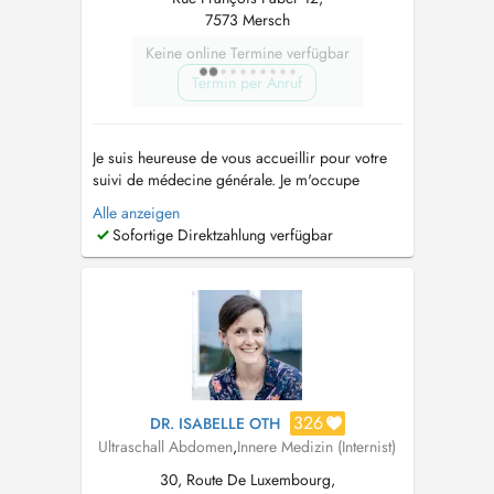
7573 Mersch
Keine online Termine verfügbar
Termin per Anruf
Je suis heureuse de vous accueillir pour votre
suivi de médecine générale. Je m'occupe
également de la santé des enfants dès la
Alle anzeigen
naissance jusqu'à l'âge adulte, y compris les
Sofortige Direktzahlung verfügbar
vaccins. Ainsi que de la santé de la femme (
mis à part le suivi de grossesses). Je réalise
également des échographies abdomin...
326
DR. ISABELLE OTH
Ultraschall Abdomen
,
Innere Medizin (Internist)
30, Route De Luxembourg,