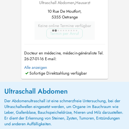
Ultraschall Abdomen
,
Hausarzt
10 Rue De Moutfort,
5355 Oetrange
Keine online Termine verfügbar
Termin per Anruf
Docteur en médecine, médecin-généraliste Tel.
26-27-01-16 E-mail:
allgemeinmediziner_lux@outlook.com
In
Alle anzeigen
meiner Praxis biete ich eine umfassende
Sofortige Direktzahlung verfügbar
medizinische Betreuung im Bereich der
Allgemeinmedizin an. Der Fokus liegt auf einer
individuellen Versorgung, die sowohl
Ultraschall Abdomen
körperliche als auch psychis...
Der Abdomenultraschall ist eine schmerzfreie Untersuchung, bei der
Ultraschallwellen eingesetzt werden, um Organe im Bauchraum wie
Leber, Gallenblase, Bauchspeicheldrüse, Nieren und Milz darzustellen.
Er dient der Erkennung von Steinen, Zysten, Tumoren, Entzündungen
und anderen Auffälligkeiten.