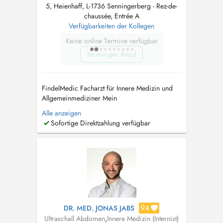
5, Heienhaff, L-1736 Senningerberg - Rez-de-
chaussée, Entrée A
Verfügbarkeiten der Kollegen
Keine online Termine verfügbar
Termin per Anruf
FindelMedic Facharzt für Innere Medizin und
Allgemeinmediziner Mein
Behandlungsspektrum umfasst unter anderem:
Alle anzeigen
Herz-Kreislauf-Beschwerden, Herzrasen/
Sofortige Direktzahlung verfügbar
Herzstolpern (Palpitationen), geschwollene
Beine/Ödeme, Atemwegsinfekte, Husten (akut
oder chronisch), Atemnot, diagnostiziertes
oder vermutetes As...
94
DR. MED. JONAS JABS
Ultraschall Abdomen
,
Innere Medizin (Internist)