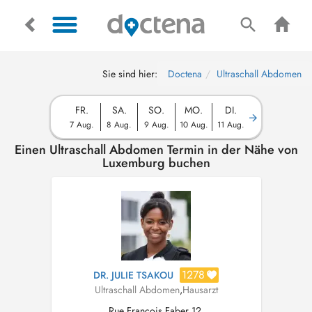
Sie sind hier:
Doctena
Ultraschall Abdomen
FR.
SA.
SO.
MO.
DI.
7 Aug.
8 Aug.
9 Aug.
10 Aug.
11 Aug.
Einen Ultraschall Abdomen Termin in der Nähe von
Luxemburg buchen
1278
DR. JULIE TSAKOU
Ultraschall Abdomen
,
Hausarzt
Rue François Faber 12,