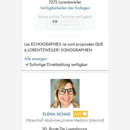
7372 Lorentzweiler
Verfügbarkeiten der Kollegen
Keine online Termine verfügbar
Termin per Anruf
Les ECHOGRAPHIES ne sont proposées QUE
à LORENTZWEILER! SONOGRAPHIEN
werden NUR in LORENTZWEILER angeboten!
Alle anzeigen
ULTRASOUNDS are ONLY offered in
Sofortige Direktzahlung verfügbar
LORENTZWEILER! Behandlung als
hausärztliche Internistin von Erwachsenen und
Kindern ab 3 Jahren. Impfungen ab 10 Jahren.
Consultation interniste généralis...
659
ELENA SCHAD
Ultraschall Abdomen
,
Innere Medizin (Internist)
30, Route De Luxembourg,