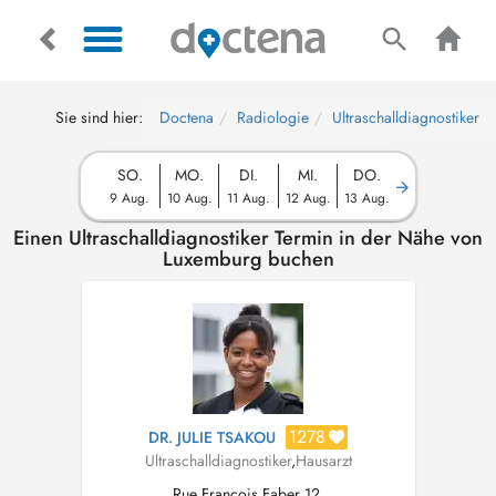
Sie sind hier:
Doctena
Radiologie
Ultraschalldiagnostiker
SO.
MO.
DI.
MI.
DO.
9 Aug.
10 Aug.
11 Aug.
12 Aug.
13 Aug.
Einen Ultraschalldiagnostiker Termin in der Nähe von
Luxemburg buchen
1278
DR. JULIE TSAKOU
Ultraschalldiagnostiker
,
Hausarzt
Rue François Faber 12,