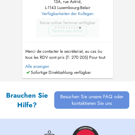
13A, rue Astrid,
L-1143 Luxembourg-Belair
Verfügbarkeiten der Kollegen
Keine online Termine verfügbar
Termin per Anruf
Merci de contacter le secrétariat, au cas òu
tous les RDV sont pris (T: 270 205) Pour tout
RDV un supplément d'honoraire pour
Alle anzeigen
convenance personnelle sera demandé. Tout
Sofortige Direktzahlung verfügbar
RDV non décommandé 24 hrs en avance sera
facturé au patient. Pour des raisons
comptables, le paiement de la consultation doit
Brauchen Sie
se ...
Besuchen Sie unsere FAQ oder
kontaktieren Sie uns
Hilfe?