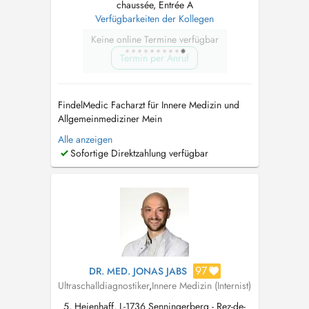
chaussée, Entrée A
Verfügbarkeiten der Kollegen
Keine online Termine verfügbar
Termin per Anruf
FindelMedic Facharzt für Innere Medizin und
Allgemeinmediziner Mein
Behandlungsspektrum umfasst unter anderem:
Alle anzeigen
Herz-Kreislauf-Beschwerden, Herzrasen/
Sofortige Direktzahlung verfügbar
Herzstolpern (Palpitationen), geschwollene
Beine/Ödeme, Atemwegsinfekte, Husten (akut
oder chronisch), Atemnot, diagnostiziertes
oder vermutetes As...
97
DR. MED. JONAS JABS
Ultraschalldiagnostiker
,
Innere Medizin (Internist)
5, Heienhaff, L-1736 Senningerberg - Rez-de-