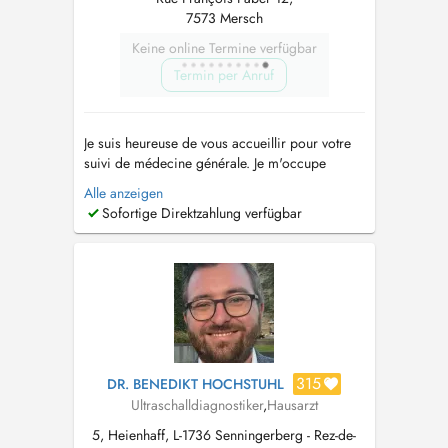
7573 Mersch
Keine online Termine verfügbar
Termin per Anruf
Je suis heureuse de vous accueillir pour votre
suivi de médecine générale. Je m'occupe
également de la santé des enfants dès la
Alle anzeigen
naissance jusqu'à l'âge adulte, y compris les
Sofortige Direktzahlung verfügbar
vaccins. Ainsi que de la santé de la femme (
mis à part le suivi de grossesses). Je réalise
également des échographies abdomin...
315
DR. BENEDIKT HOCHSTUHL
Ultraschalldiagnostiker
,
Hausarzt
5, Heienhaff, L-1736 Senningerberg - Rez-de-