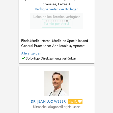
chaussée, Entrée A
Verfügbarkeiten der Kollegen
Keine online Termine verfügbar
Termin per Anruf
FindelMedic Internal Medicine Specialist and
General Practitioner Applicable symptoms:
unintentional weight loss or weight gain /
Alle anzeigen
cardiovascular problems / high blood
Sofortige Direktzahlung verfügbar
pressure (hypertension) / rapid heartbeat /
palpitations / swollen legs or edema (fluid
retention) / respiratory infections and br...
4610
DR. JEAN-LUC WEBER
Ultraschalldiagnostiker
,
Hausarzt