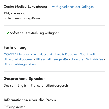
Centre Medical Luxembourg
Verfügbarkeiten der Kollegen
13A, rue Astrid,
L-1143 Luxembourg-Belair
Sofortige Direktzahlung verfügbar
Fachrichtung
COVID-19 Impfzentrum
-
Hausarzt
-
Karotis-Doppler
-
Sportmedizin
-
Ultraschall Abdomen
-
Ultraschall Beingefäße
-
Ultraschall Schilddrüse
-
Ultraschalldiagnostiker
Gesprochene Sprachen
Deutsch
- English
- Français
- Lëtzebuergesch
Informationen über die Praxis
Öffnungszeiten