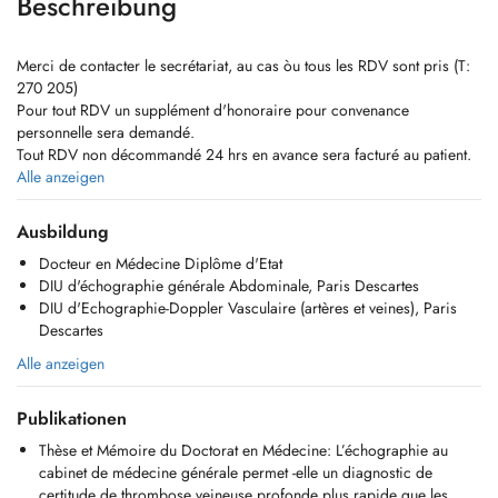
Beschreibung
Merci de contacter le secrétariat, au cas òu tous les RDV sont pris (T:
270 205)
Pour tout RDV un supplément d'honoraire pour convenance
personnelle sera demandé.
Tout RDV non décommandé 24 hrs en avance sera facturé au patient.
Pour des raisons comptables, le paiement de la consultation doit se
Alle anzeigen
faire le jour-même, par carte bancaire ou en espèces.
Pas d'échographie pour les enfants de moins de 12 ans.
Ausbildung
Docteur en Médecine Diplôme d'Etat
DIPLOMES:
DIU d'échographie générale Abdominale, Paris Descartes
DIU d'Echographie générale Abdominale, Paris Descartes
DIU d'Echographie-Doppler Vasculaire (artères et veines), Paris
DIU d'Echographie-Doppler Vasculaire (artères et veines), Paris
Descartes
Descartes
DIU d'Echographie Thyroidienne, Paris Descartes
Alle anzeigen
DIU d'Echographie Musculaire, Paris Descartes
DIU de Médecine et Traumatologie du Sport, Paris
Publikationen
Docteur en Médecine Diplôme d'Etat, Paris
Diplôme d'études spécialisées en Médecine Générale, Paris
Thèse et Mémoire du Doctorat en Médecine: L’échographie au
Lauréat de la faculté de médecine de Paris
cabinet de médecine générale permet -elle un diagnostic de
Interne des Hôpitaux de Paris
certitude de thrombose veineuse profonde plus rapide que les