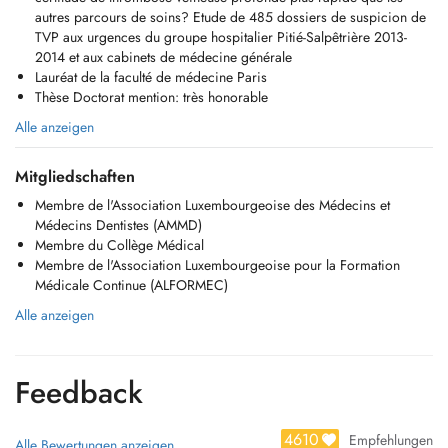
Approbation als Arzt in Berlin
autres parcours de soins? Etude de 485 dossiers de suspicion de
TVP aux urgences du groupe hospitalier Pitié-Salpêtrière 2013-
TRAVAUX SCIENTIFIQUES et PUBLICATIONS:
2014 et aux cabinets de médecine générale
Thèse et Mémoire du Doctorat en Médecine: Léchographie au cabinet
Lauréat de la faculté de médecine Paris
de médecine générale, permet-elle un diagnostic de certitude de
Thèse Doctorat mention: très honorable
thrombose veineuse profonde plus rapide que les autres parcours de
Alle anzeigen
soins? Étude de 485 dossiers de suspicion de TVP aux urgences du
groupe hospitalier Pitié-Salpêtrière 2013-2014 et aux cabinets de
médecine générale
Mitgliedschaften
Membre de l'Association Luxembourgeoise des Médecins et
Lauréat de la faculté de médecine Paris
Médecins Dentistes (AMMD)
Thèse Doctorat mention: très honorable, médaille de Bronze
Membre du Collège Médical
Finaliste du prix de thèse de médecine générale, Ile de France 2016
Membre de l'Association Luxembourgeoise pour la Formation
Maîtrise en Imagerie biomédicale générale
Médicale Continue (ALFORMEC)
Maîtrise en Méthodologie en recherche Clinique
Alle anzeigen
SOCIETES SCIENTIFIQUES:
Membre de l'Association Luxembourgeoise des Médecins et Médecins
Dentistes (AMMD)
Feedback
Membre du Collège Médical
Membre de l'Association Luxembourgeoise pour la Formation
Médicale Continue (ALFORMEC)
4610
Empfehlungen
Alle Bewertungen anzeigen