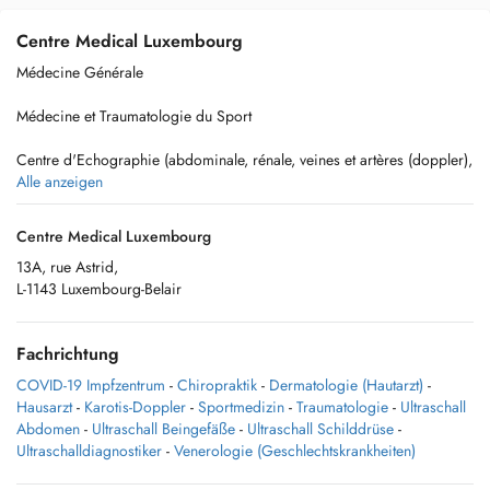
Centre Medical Luxembourg
Médecine Générale
Médecine et Traumatologie du Sport
Centre d'Echographie (abdominale, rénale, veines et artères (doppler),
muscles et tendons, thyroide)
Alle anzeigen
Chirothérapie, Atlastherapie
Centre Medical Luxembourg
13A, rue Astrid,
Ultrasound
L-1143 Luxembourg-Belair
Dermatologie
Fachrichtung
COVID-19 Impfzentrum
-
Chiropraktik
-
Dermatologie (Hautarzt)
-
drweber.lu
Hausarzt
-
Karotis-Doppler
-
Sportmedizin
-
Traumatologie
-
Ultraschall
Abdomen
-
Ultraschall Beingefäße
-
Ultraschall Schilddrüse
-
T:270205
Ultraschalldiagnostiker
-
Venerologie (Geschlechtskrankheiten)