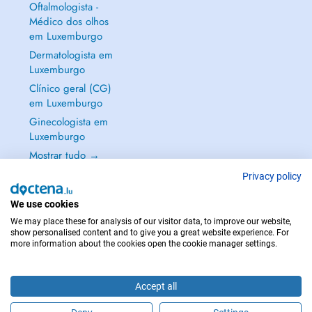
Oftalmologista -
Médico dos olhos
em Luxemburgo
Dermatologista em
Luxemburgo
Clínico geral (CG)
em Luxemburgo
Ginecologista em
Luxemburgo
Mostrar tudo →
Privacy policy
We use cookies
We may place these for analysis of our visitor data, to improve our website,
EM CASO DE EMERGÊNCIA, CONTACTE : 112
show personalised content and to give you a great website experience. For
more information about the cookies open the cookie manager settings.
Copyright © 2026 - DOCTENA S.A. 42, Rue de la Vallée, L-2661 Luxembourg
Accept all