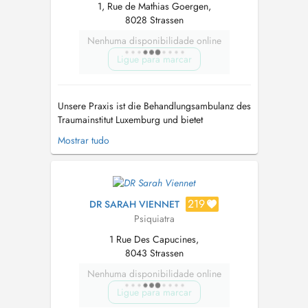
1, Rue de Mathias Goergen,
8028 Strassen
Nenhuma disponibilidade online
Ligue para marcar
Unsere Praxis ist die Behandlungsambulanz des
Traumainstitut Luxemburg und bietet
psychotherapeutische Behandlung für ein
Mostrar tudo
breites Spektrum an psychischen
Störungsbildern. Ein besonderer Schwerpunkt
liegt auf der Behandlung von Menschen, die
belastende oder traumatische Erlebnisse
erfahren haben sei...
219
DR SARAH VIENNET
Psiquiatra
1 Rue Des Capucines,
8043 Strassen
Nenhuma disponibilidade online
Ligue para marcar