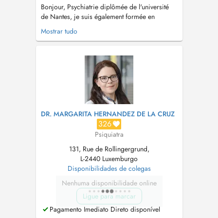
Bonjour, Psychiatrie diplômée de l'université
de Nantes, je suis également formée en
hypnose-thérapies brèves depuis 2017 et en
Mostrar tudo
ICV (intégration du cycle de vie) depuis 2024
(1er et 2e niveaux). Je ne peux malheureusement
plus prendre de nouveaux patients
actuellement, si vous voulez être s...
DR. MARGARITA HERNANDEZ DE LA CRUZ
326
Psiquiatra
131, Rue de Rollingergrund,
L-2440 Luxemburgo
Disponibilidades de colegas
Nenhuma disponibilidade online
Ligue para marcar
Pagamento Imediato Direto disponível