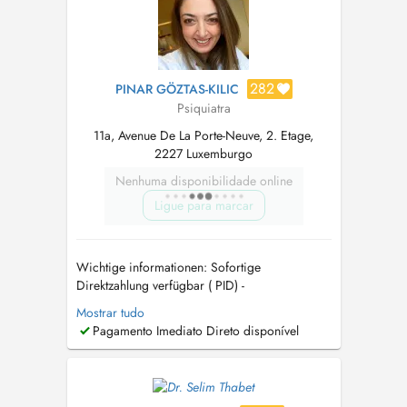
282
PINAR GÖZTAS-KILIC
Psiquiatra
11a, Avenue De La Porte-Neuve, 2. Etage,
2227 Luxemburgo
Nenhuma disponibilidade online
Ligue para marcar
Wichtige informationen: Sofortige
Direktzahlung verfügbar ( PID) -
Psychotherapiestunde kann ich nur sehr
Mostrar tudo
begrenzt und nur für Bestandpatienten
Pagamento Imediato Direto disponível
anzubieten. -Sehr geehrte Patientinnen und sehr
geehrter Patient, wir möchten Sie darauf
hinweisen, dass Termine spätestens 24 Stunden
im Voraus ab...