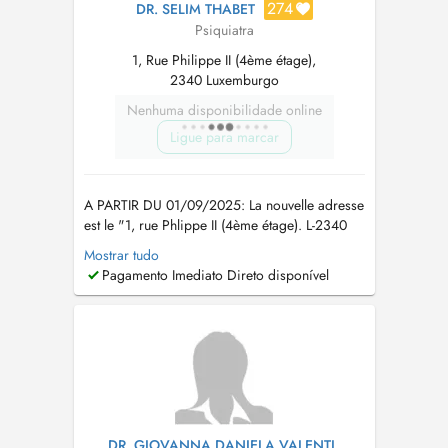
274
DR. SELIM THABET
Psiquiatra
1, Rue Philippe II (4ème étage),
2340 Luxemburgo
Nenhuma disponibilidade online
Ligue para marcar
A PARTIR DU 01/09/2025: La nouvelle adresse
est le "1, rue Phlippe II (4ème étage). L-2340
Ville-Haute Luxembourg" Please call my
Mostrar tudo
secretary for new requests. Veuillez appeler le
Pagamento Imediato Direto disponível
secrétariat sous le "+352691868601" pour vos
demandes de prise en charge ou pour
informations. Für neue Patienten: ...
DR. GIOVANNA DANIELA VALENTI