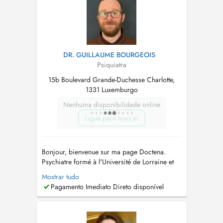
DR. GUILLAUME BOURGEOIS
Psiquiatra
15b Boulevard Grande-Duchesse Charlotte,
1331 Luxemburgo
Nenhuma disponibilidade online
Ligue para marcar
Bonjour, bienvenue sur ma page Doctena.
Psychiatre formé à l'Université de Lorraine et
en EMDR auprès de l'EFPE, j'ai exercé en
Mostrar tudo
secteur hospitalier dans différents services et
Pagamento Imediato Direto disponível
en libéral en France ainsi qu'en milieu
institutionnel. Je propose une approche
individualisée et intégrative, médical...