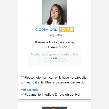
couverts par l'assurance maladie au
Luxembourg (CNS, CMFEP, CMFEC, EMCFL).
L'organisme...
1009
CIGDEM GÖK
Psiquiatra
8 Avenue De La Faïencerie,
1510 Luxemburgo
Nenhuma disponibilidade online
Ligue para marcar
**Please note that I currently have no capacity
for new patients. Please be aware that we do
only diagnostic assesment. We can only offer
Mostrar tudo
diagnostic assessments for ADHD and autism.
Pagamento Imediato Direto disponível
When appointments become available, you will
be able to see them on Doctena. Our practice
no longer maintains a waiti...