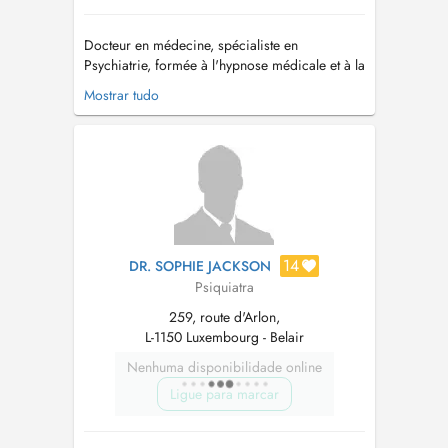
Docteur en médecine, spécialiste en
Psychiatrie, formée à l'hypnose médicale et à la
mindfulness (méditation pleine conscience),
Mostrar tudo
j'exerce selon une approche de type
"médecine intégrative". J'utilise ces techniques
en consultation individuelle, seules ou
associées à d'autres techniques cognitivo-
com...
14
DR. SOPHIE JACKSON
Psiquiatra
259, route d'Arlon,
L-1150 Luxembourg - Belair
Nenhuma disponibilidade online
Ligue para marcar