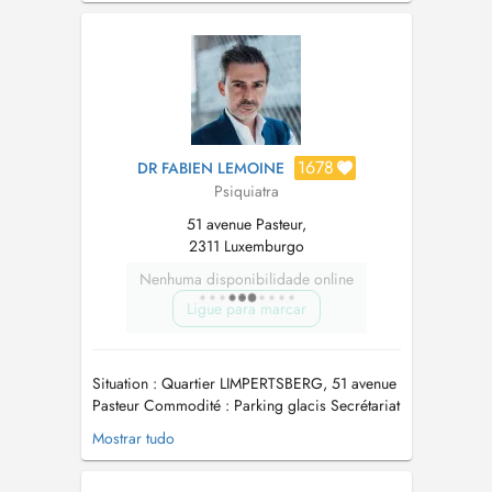
1678
DR FABIEN LEMOINE
Psiquiatra
51 avenue Pasteur,
2311 Luxemburgo
Nenhuma disponibilidade online
Ligue para marcar
Situation : Quartier LIMPERTSBERG, 51 avenue
Pasteur Commodité : Parking glacis Secrétariat
: de 7h30 à 20h Tel : (+352) 20 60 11 67 À
Mostrar tudo
compter du 28 juin 2024, PAIEMENT
IMMÉDIAT DIRECT pour tous les assurés