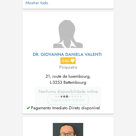
Mostrar tudo
ICV (intégration du cycle de vie) depuis 2024
(1er et 2e niveaux). Je ne peux malheureusement
plus prendre de nouveaux patients
actuellement, si vous voulez être s...
DR. GIOVANNA DANIELA VALENTI
446
Psiquiatra
21, route de luxembourg,
L-3253 Bettembourg
Nenhuma disponibilidade online
Ligue para marcar
Pagamento Imediato Direto disponível