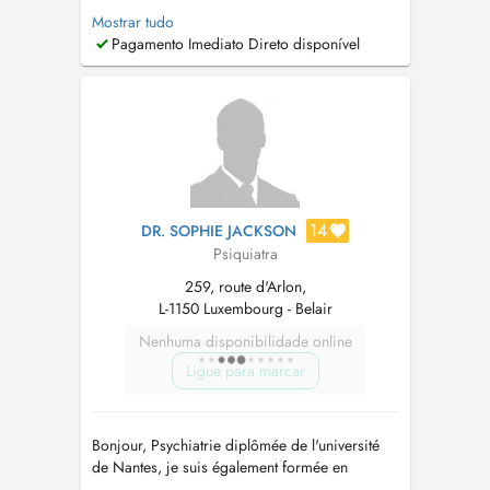
Ville-Haute Luxembourg" Please call my
Mostrar tudo
secretary for new requests. Veuillez appeler le
Pagamento Imediato Direto disponível
secrétariat sous le "+352691868601" pour vos
demandes de prise en charge ou pour
informations. Für neue Patienten: ...
14
DR. SOPHIE JACKSON
Psiquiatra
259, route d'Arlon,
L-1150 Luxembourg - Belair
Nenhuma disponibilidade online
Ligue para marcar
Bonjour, Psychiatrie diplômée de l'université
de Nantes, je suis également formée en
hypnose-thérapies brèves depuis 2017 et en