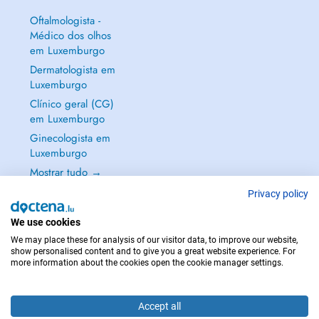
Oftalmologista -
Médico dos olhos
em Luxemburgo
Dermatologista em
Luxemburgo
Clínico geral (CG)
em Luxemburgo
Ginecologista em
Luxemburgo
Mostrar tudo →
Privacy policy
We use cookies
We may place these for analysis of our visitor data, to improve our website,
EM CASO DE EMERGÊNCIA, CONTACTE : 112
show personalised content and to give you a great website experience. For
more information about the cookies open the cookie manager settings.
Copyright © 2026 - DOCTENA S.A. 42, Rue de la Vallée, L-2661 Luxembourg
Accept all