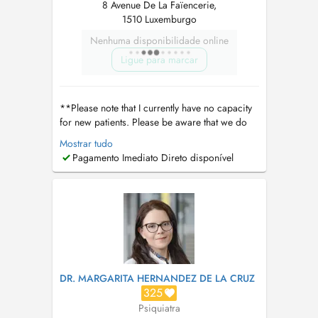
8 Avenue De La Faïencerie,
1510 Luxemburgo
Nenhuma disponibilidade online
Ligue para marcar
**Please note that I currently have no capacity
for new patients. Please be aware that we do
only diagnostic assesment. We can only offer
Mostrar tudo
diagnostic assessments for ADHD and autism.
Pagamento Imediato Direto disponível
When appointments become available, you will
be able to see them on Doctena. Our practice
no longer maintains a waiti...
DR. MARGARITA HERNANDEZ DE LA CRUZ
325
Psiquiatra