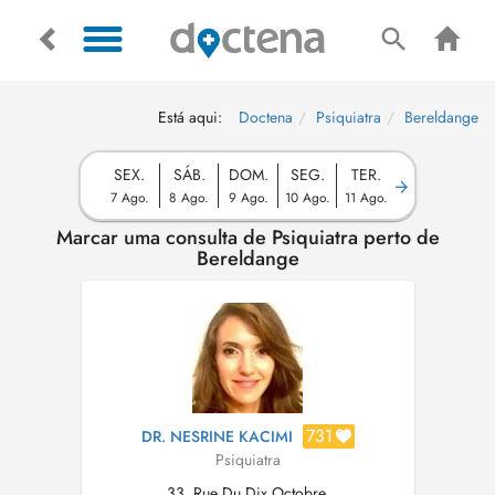
Está aqui:
Doctena
Psiquiatra
Bereldange
SEX.
SÁB.
DOM.
SEG.
TER.
7 Ago.
8 Ago.
9 Ago.
10 Ago.
11 Ago.
Marcar uma consulta de Psiquiatra perto de
Bereldange
731
DR. NESRINE KACIMI
Psiquiatra
33, Rue Du Dix Octobre,