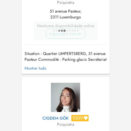
Psiquiatra
51 avenue Pasteur,
2311 Luxemburgo
Nenhuma disponibilidade online
Ligue para marcar
Situation : Quartier LIMPERTSBERG, 51 avenue
Pasteur Commodité : Parking glacis Secrétariat
: de 7h30 à 20h Tel : (+352) 20 60 11 67 À
Mostrar tudo
compter du 28 juin 2024, PAIEMENT
IMMÉDIAT DIRECT pour tous les assurés
couverts par l'assurance maladie au
Luxembourg (CNS, CMFEP, CMFEC, EMCFL).
L'organisme...
1009
CIGDEM GÖK
Psiquiatra