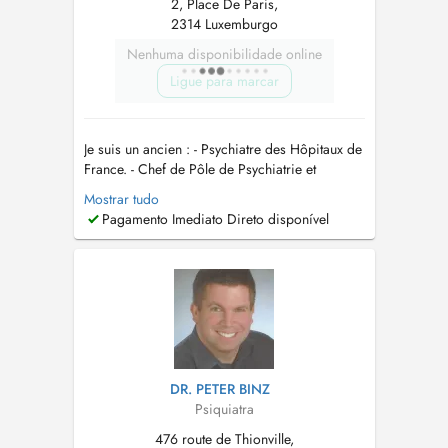
2, Place De Paris,
2314 Luxemburgo
Nenhuma disponibilidade online
Ligue para marcar
Je suis un ancien : - Psychiatre des Hôpitaux de
France. - Chef de Pôle de Psychiatrie et
d'addictologie - Psychiatre Agrée de
Mostrar tudo
l'Administration Française....
Pagamento Imediato Direto disponível
DR. PETER BINZ
Psiquiatra
476 route de Thionville,