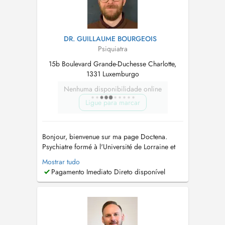
DR. GUILLAUME BOURGEOIS
Psiquiatra
15b Boulevard Grande-Duchesse Charlotte,
1331 Luxemburgo
Nenhuma disponibilidade online
Ligue para marcar
Bonjour, bienvenue sur ma page Doctena.
Psychiatre formé à l'Université de Lorraine et
en EMDR auprès de l'EFPE, j'ai exercé en
Mostrar tudo
secteur hospitalier dans différents services et
Pagamento Imediato Direto disponível
en libéral en France ainsi qu'en milieu
institutionnel. Je propose une approche
individualisée et intégrative, médical...