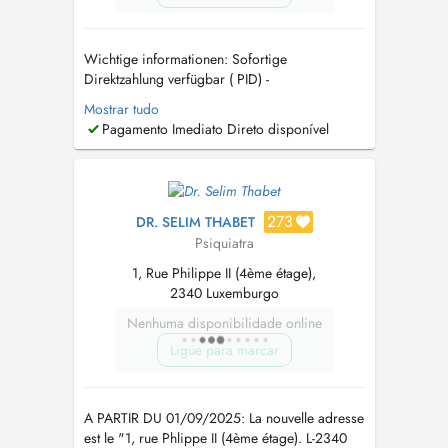
Wichtige informationen: Sofortige
Direktzahlung verfügbar ( PID) -
Psychotherapiestunde kann ich nur sehr
Mostrar tudo
begrenzt und nur für Bestandpatienten
Pagamento Imediato Direto disponível
anzubieten. -Sehr geehrte Patientinnen und sehr
geehrter Patient, wir möchten Sie darauf
hinweisen, dass Termine spätestens 24 Stunden
im Voraus ab...
273
DR. SELIM THABET
Psiquiatra
1, Rue Philippe II (4ème étage),
2340 Luxemburgo
Nenhuma disponibilidade online
Ligue para marcar
A PARTIR DU 01/09/2025: La nouvelle adresse
est le "1, rue Phlippe II (4ème étage). L-2340