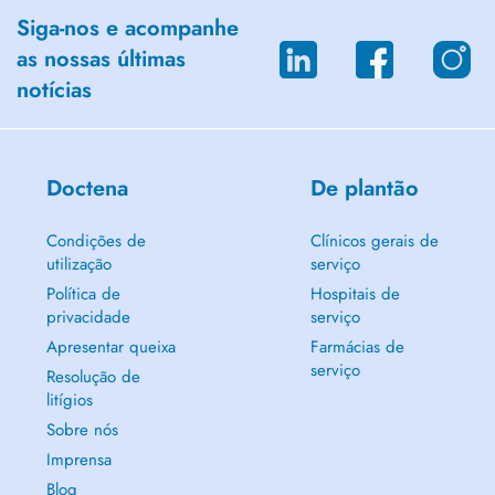
Siga-nos e acompanhe
as nossas últimas
notícias
Doctena
De plantão
Condições de
Clínicos gerais de
utilização
serviço
Política de
Hospitais de
privacidade
serviço
Apresentar queixa
Farmácias de
serviço
Resolução de
litígios
Sobre nós
Imprensa
Blog