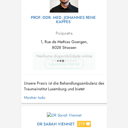
PROF. DDR. MED. JOHANNES RENE
KAPPES
Psiquiatra
1, Rue de Mathias Goergen,
8028 Strassen
Nenhuma disponibilidade online
Ligue para marcar
Unsere Praxis ist die Behandlungsambulanz des
Traumainstitut Luxemburg und bietet
psychotherapeutische Behandlung für ein
Mostrar tudo
breites Spektrum an psychischen
Störungsbildern. Ein besonderer Schwerpunkt
liegt auf der Behandlung von Menschen, die
belastende oder traumatische Erlebnisse
erfahren haben sei...
219
DR SARAH VIENNET