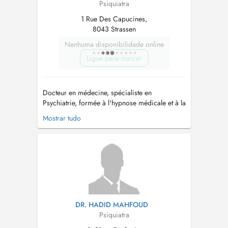
Psiquiatra
1 Rue Des Capucines,
8043 Strassen
Nenhuma disponibilidade online
Ligue para marcar
Docteur en médecine, spécialiste en
Psychiatrie, formée à l'hypnose médicale et à la
mindfulness (méditation pleine conscience),
Mostrar tudo
j'exerce selon une approche de type
"médecine intégrative". J'utilise ces techniques
en consultation individuelle, seules ou
associées à d'autres techniques cognitivo-
com...
DR. HADID MAHFOUD
Psiquiatra