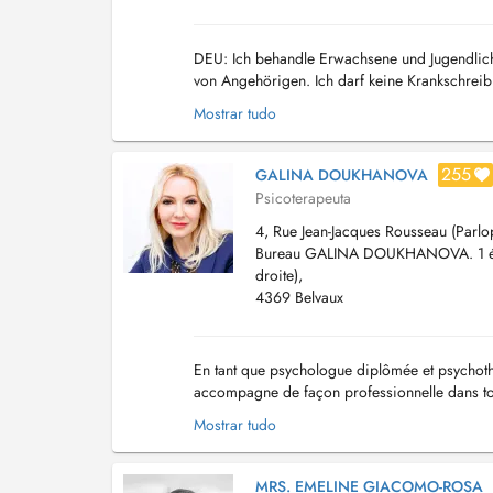
DEU: Ich behandle Erwachsene und Jugendliche
von Angehörigen. Ich darf keine Krankschrei
vorübergehend nicht entgegengenommen. In di
Mostrar tudo
255
GALINA DOUKHANOVA
Psicoterapeuta
4, Rue Jean-Jacques Rousseau (Parl
Bureau GALINA DOUKHANOVA. 1 é
droite),
4369 Belvaux
En tant que psychologue diplômée et psychoth
accompagne de façon professionnelle dans tou
couple, licenciement, peur, stress, surmenage..
Mostrar tudo
MRS. EMELINE GIACOMO-ROSA