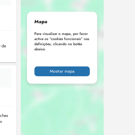
Mapa
Para visualizar o mapa, por favor
active os “cookies funcionais” nas
definições, clicando no botão
t de
abaixo.
Mostrar mapa
oches
en