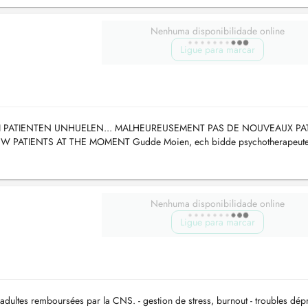
Nenhuma disponibilidade online
Ligue para marcar
 PATIENTEN UNHUELEN... MALHEUREUSEMENT PAS DE NOUVEAUX PA
ATIENTS AT THE MOMENT Gudde Moien, ech bidde psychotherapeute
 kënnen am Eenzel- oder Familljesetting stattfann...
Nenhuma disponibilidade online
Ligue para marcar
dultes remboursées par la CNS. - gestion de stress, burnout - troubles dépr