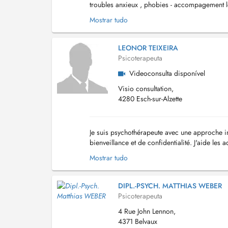
troubles anxieux , phobies - accompagement lor
d'évolution personnelle Vous...
Mostrar tudo
LEONOR TEIXEIRA
Psicoterapeuta
Videoconsulta disponível
Visio consultation,
4280 Esch-sur-Alzette
Je suis psychothérapeute avec une approche i
bienveillance et de confidentialité. J'aide les
développer des ressources durables pour retro
Mostrar tudo
DIPL.-PSYCH. MATTHIAS WEBER
Psicoterapeuta
4 Rue John Lennon,
4371 Belvaux