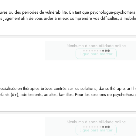
uves ou des périodes de vulnérabilité. En tant que psychologue-psychothéra
s jugement afin de vous aider à mieux comprendre vos difficultés, à mobili
...
Nenhuma disponibilidade online
Ligue para marcar
alisée en thérapies brèves centrés sur les solutions, danse-thérapie, art-th
fants (6+), adolescents, adultes, familles. Pour les sessions de psychothera
Nenhuma disponibilidade online
Ligue para marcar