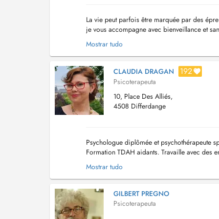
La vie peut parfois être marquée par des épre
je vous accompagne avec bienveillance et san
ressources et à retrouver un équilibre durable. 
Mostrar tudo
192
CLAUDIA DRAGAN
Psicoterapeuta
10, Place Des Alliés,
4508 Differdange
Psychologue diplômée et psychothérapeute speci
Formation TDAH aidants. Travaille avec des en
individuelles ou de groupe, aucune exper...
Mostrar tudo
GILBERT PREGNO
Psicoterapeuta
.,