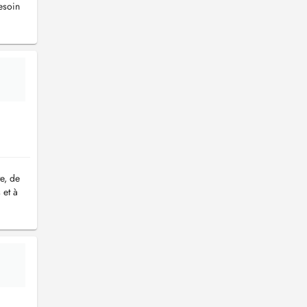
esoin
e, de
 et à