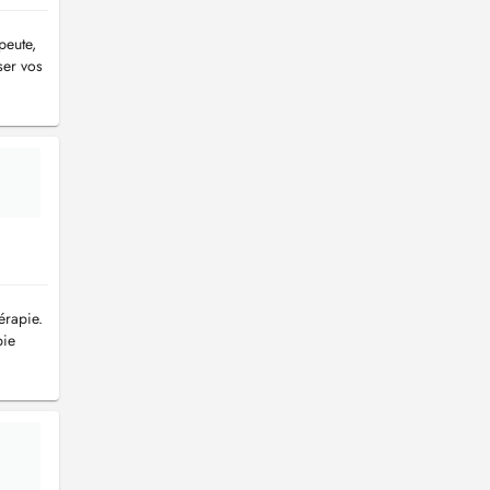
peute,
ser vos
érapie.
pie