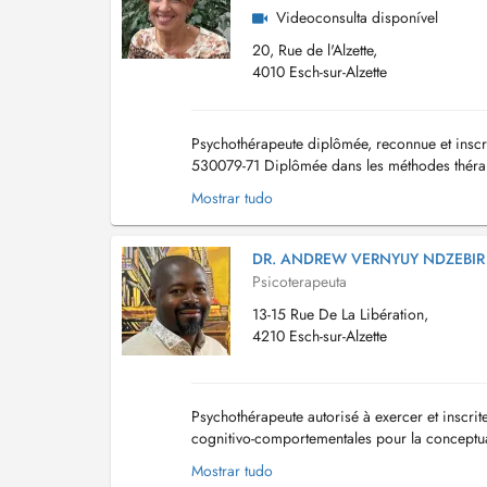
Videoconsulta disponível
20, Rue de l'Alzette,
4010 Esch-sur-Alzette
Psychothérapeute diplômée, reconnue et inscri
530079-71 Diplômée dans les méthodes thérapeu
couple - EMDR Europe- adulte et enfant: Traum
Mostrar tudo
DR. ANDREW VERNYUY NDZEBIR
Psicoterapeuta
13-15 Rue De La Libération,
4210 Esch-sur-Alzette
Psychothérapeute autorisé à exercer et inscr
cognitivo-comportementales pour la conceptua
charge psychothérapeutique intégrative. Pratic
Mostrar tudo