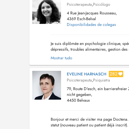
Psicoterapeuta
,
Psicólogo
4 Rue Jean-Jacques Rousseau,
4369 Esch-Belval
Disponibilidades de colegas
Je suis diplômée en psychologie clinique, spéc
dépressifs, troubles alimentaires, gestion des
chronique...). Je propose des consultations ...
Mostrar tudo
282
EVELINE HARNASCH
Psicoterapeuta
,
Psiquiatra
79, Route D'esch, ein barrierefreier
nicht gegeben,
4450 Belvaux
Bonjour et merci de visiter ma page Doctena. 
statut (nouveau patient ou patient déjà inscri