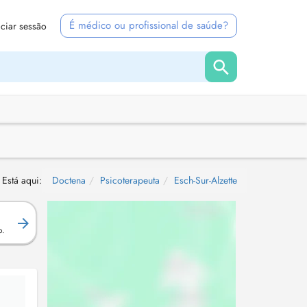
É médico ou profissional de saúde?
iciar sessão
Está aqui:
Doctena
Psicoterapeuta
Esch-Sur-Alzette
.
o.