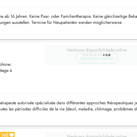
 ab 16 Jahren. Keine Paar- oder Familientherapie. Keine gleichzeitige Beh
bungen ausstellen. Termine für Neupatienten werden möglicherweise
esem Fall empfehle ich,...
Nenhuma disponibilidade online
Ligue para marcar
ophone:
tage à
érapeute autorisée spécialisée dans différentes approches thérapeutiques j
tes les périodes difficiles de la vie (deuil, maladie, chômage, problèmes d
.) ou...
148
Nenhuma disponibilidade online