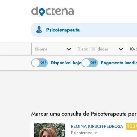
Psicoterapeuta
Idioma
Disponibilidades
10k
Disponível hoje
Pagamento Imediat
ON
OFF
ON
OFF
Marcar uma consulta de Psicoterapeuta pert
933
REGINA KIRSCH-PEDROSA
Psicoterapeuta