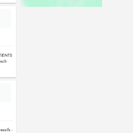
TIENTS
sch
essifs -