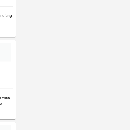
andlung
e vous
e