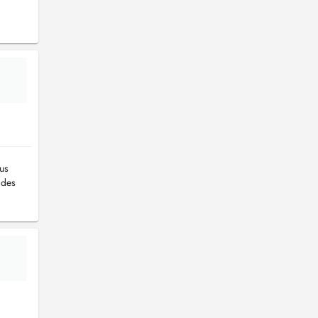
ous
 des