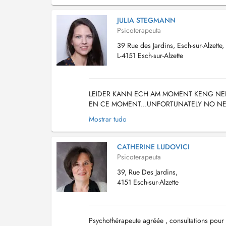
JULIA STEGMANN
Psicoterapeuta
39 Rue des Jardins, Esch-sur-Alzette,
L-4151 Esch-sur-Alzette
LEIDER KANN ECH AM MOMENT KENG NEI
EN CE MOMENT...UNFORTUNATELY NO NEW P
Gespréicher fir Kanner an Erwuessener un. Dës
Mostrar tudo
CATHERINE LUDOVICI
Psicoterapeuta
39, Rue Des Jardins,
4151 Esch-sur-Alzette
Psychothérapeute agréée , consultations pour a