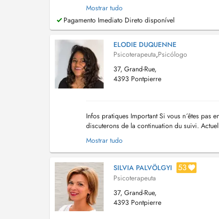
à prendre en compte : Le cabinet ne...
Mostrar tudo
Pagamento Imediato Direto disponível
ELODIE DUQUENNE
Psicoterapeuta
,
Psicólogo
37, Grand-Rue,
4393 Pontpierre
Infos pratiques Important Si vous n´êtes pas en
discuterons de la continuation du suivi. Actue
questions, veuillez bien vouloi...
Mostrar tudo
53
SILVIA PALVÖLGYI
Psicoterapeuta
37, Grand-Rue,
4393 Pontpierre