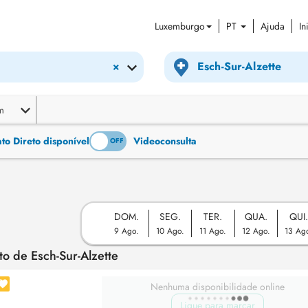
Luxemburgo
PT
Ajuda
In
×
m
o Direto disponível
Videoconsulta
ON
OFF
DOM.
SEG.
TER.
QUA.
QUI
9 Ago.
10 Ago.
11 Ago.
12 Ago.
13 Ag
o de Esch-Sur-Alzette
Nenhuma disponibilidade online
Ligue para marcar