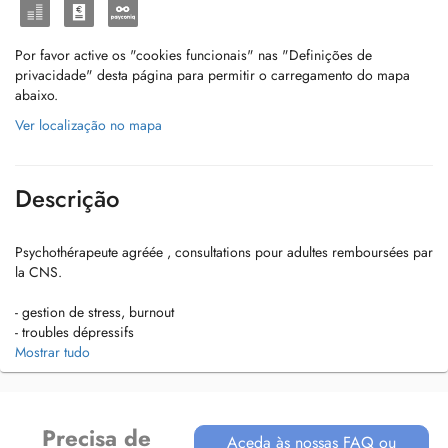
Por favor active os "cookies funcionais" nas "Definições de
privacidade" desta página para permitir o carregamento do mapa
abaixo.
Ver localização no mapa
Descrição
Psychothérapeute agréée , consultations pour adultes remboursées par
la CNS.
- gestion de stress, burnout
- troubles dépressifs
- troubles anxieux , phobies
Mostrar tudo
- accompagement lors de phases difficiles de la vie
- problèmes relationnels
- estime de soi
- besoin d'évolution personnelle
Precisa de
Aceda às nossas FAQ ou