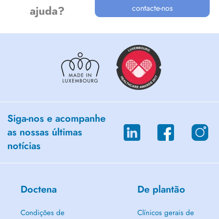
contacte-nos
ajuda?
Vous trouvez les informations sur le remboursement CNS en consultant
le lien suivant:
https://cns.public.lu/fr/assure/vie-privee/sante-prevention/prestations-
medicales/psychotherapie.html
Siga-nos e acompanhe
as nossas últimas
notícias
Doctena
De plantão
Condições de
Clínicos gerais de