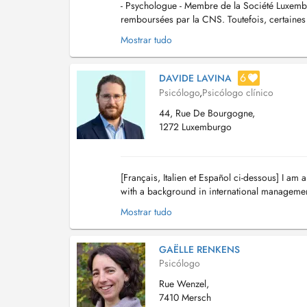
- Psychologue - Membre de la Société Luxembo
remboursées par la CNS. Toutefois, certaines
- Les rendez-vous peuvent se faire en présentiel
Mostrar tudo
6
DAVIDE LAVINA
Psicólogo
,
Psicólogo clínico
44, Rue De Bourgogne,
1272 Luxemburgo
[Français, Italien et Español ci-dessous] I am 
with a background in international management
Analyst recognized by the International A...
Mostrar tudo
GAËLLE RENKENS
Psicólogo
Rue Wenzel,
7410 Mersch