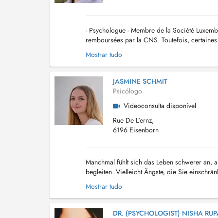
- Psychologue - Membre de la Société Luxembo
remboursées par la CNS. Toutefois, certaines
- Les rendez-vous peuvent se faire en présentiel
Mostrar tudo
JASMINE SCHMIT
Psicólogo
Videoconsulta disponível
Rue De L'ernz,
6196 Eisenborn
Manchmal fühlt sich das Leben schwerer an, al
begleiten. Vielleicht Ängste, die Sie einschrän
Klient:innen erleben genau das: Sie funktionie.
Mostrar tudo
DR. (PSYCHOLOGIST) NISHA RU