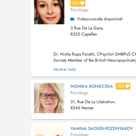
190
Psicólogo
Videoconsulta disponível
3 Rue De La Gare,
8325 Capellen
Dr. Nisha Rupa Parekh, CPsychol GMBPsS Chil
Society Member of the British Neuropsychiatr
NOTE THAT MY SERVICES ARE NOT REIMBU
Mostrar tudo
183
MONIKA KONIECZKA
Psicólogo
31, Rue De La Libération,
8245 Mamer
YAMINA SAOUDI-POZDNYAKOV
Psicólogo