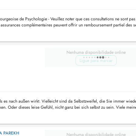
urgeoise de Psychologie - Veuillez noter que ces consultations ne sont pas
 assurances complémentaires peuvent offrir un remboursement partiel des 
...
Nenhuma disponibilidade online
Ligue para marcar
s es nach außen wirkt. Vielleicht sind da Selbstzweifel, die Sie immer wied
ken. Oder dieses leise Gefühl, nicht ganz bei sich selbst zu sein. Viele mein
..
PA PAREKH
Nenhuma disponibilidade online