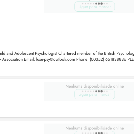
Ligue para marcar
d and Adolescent Psychologist Chartered member of the British Psycholog
y Association Email:
luxe-psy@outlook.com
Phone: (00352) 661838836 PL
RSED BY THE CNS....
Nenhuma disponibilidade online
Ligue para marcar
Nenhuma disponibilidade online