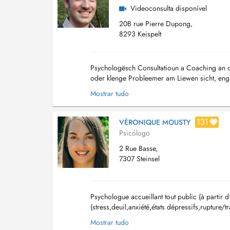
Videoconsulta disponível
20B rue Pierre Dupong,
8293 Keispelt
Psychologësch Consultatioun a Coaching an d
oder klenge Probleemer am Liewen sicht, eng 
weiderentwéckele wëll. - Identitéitsprobleemer
Mostrar tudo
131
VÉRONIQUE MOUSTY
Psicólogo
2 Rue Basse,
7307 Steinsel
Psychologue accueillant tout public (à partir 
(stress,deuil,anxiété,états dépressifs,rupture/tr
périnatalité/la parentalité. Accueil d'enfants da
Mostrar tudo