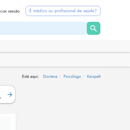
É médico ou profissional de saúde?
iciar sessão
Está aqui:
Doctena
Psicólogo
Keispelt
.
o.