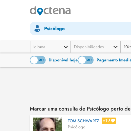
Psicólogo
Idioma
Disponibilidades
10k
Disponível hoje
Pagamento Imediat
ON
OFF
ON
OFF
Marcar uma consulta de Psicólogo perto de
619
TOM SCHWARTZ
Psicólogo