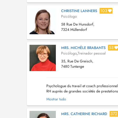
103
CHRISTINE LANNERS
Psicólogo
58 Rue De Hunsdorf,
7324 Müllendorf
53
MRS. MICHÈLE BRABANTS
Psicólogo
,
Treinador pessoal
35, Rue De Greisch,
7480 Tuntange
Psychologue du travail et coach professionne
RH auprès de grandes sociétés de prestations d
particuliers que les managers/dirigeants. Je ..
Mostrar tudo
372
MRS. CATHERINE RICHARD