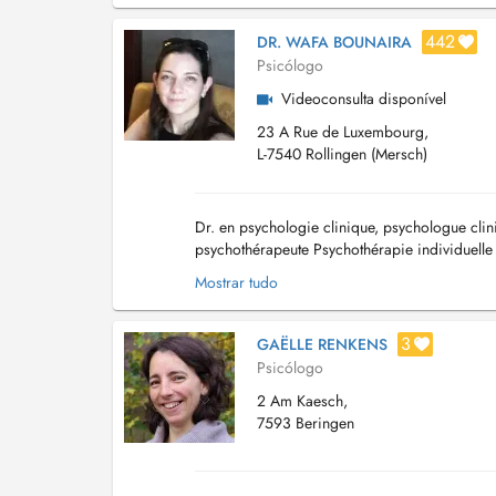
442
DR. WAFA BOUNAIRA
Psicólogo
Videoconsulta disponível
23 A Rue de Luxembourg,
L-7540 Rollingen (Mersch)
Dr. en psychologie clinique, psychologue clini
psychothérapeute Psychothérapie individuelle 
d'attente...
Mostrar tudo
3
GAËLLE RENKENS
Psicólogo
2 Am Kaesch,
7593 Beringen