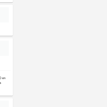
0 en
s