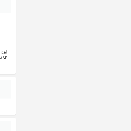
ical
EASE