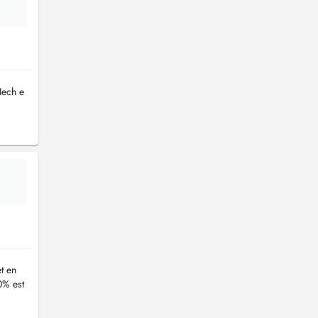
Iech e
t en
0% est