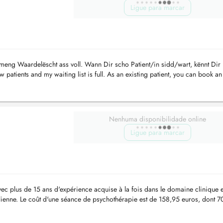
Ligue para marcar
meng Waardelëscht ass voll. Wann Dir scho Patient/in sidd/wart, kënnt Dir 
 patients and my waiting list is full. As an existing patient, you can book an
...
Nenhuma disponibilidade online
Ligue para marcar
ec plus de 15 ans d'expérience acquise à la fois dans le domaine clinique e
alienne. Le coût d'une séance de psychothérapie est de 158,95 euros, dont 7
...