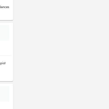
séances
pist