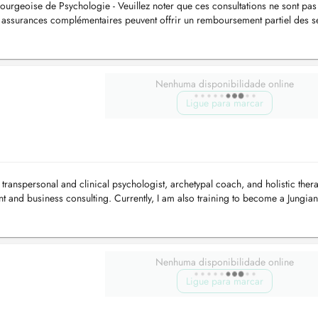
urgeoise de Psychologie - Veuillez noter que ces consultations ne sont pas
 assurances complémentaires peuvent offrir un remboursement partiel des 
...
Nenhuma disponibilidade online
Ligue para marcar
a transpersonal and clinical psychologist, archetypal coach, and holistic thera
 and business consulting. Currently, I am also training to become a Jungian
Nenhuma disponibilidade online
Ligue para marcar