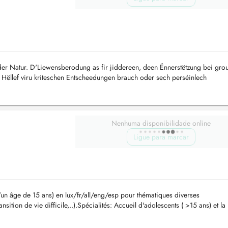
er Natur. D'Liewensberodung as fir jiddereen, deen Ënnerstëtzung bei gro
Hëllef viru kriteschen Entscheedungen brauch oder sech perséinlech
: Seng Perséinle...
Nenhuma disponibilidade online
Ligue para marcar
d'un âge de 15 ans) en lux/fr/all/eng/esp pour thématiques diverses
ansition de vie difficile,..).Spécialités: Accueil d'adolescents ( >15 ans) et la
ns le ...