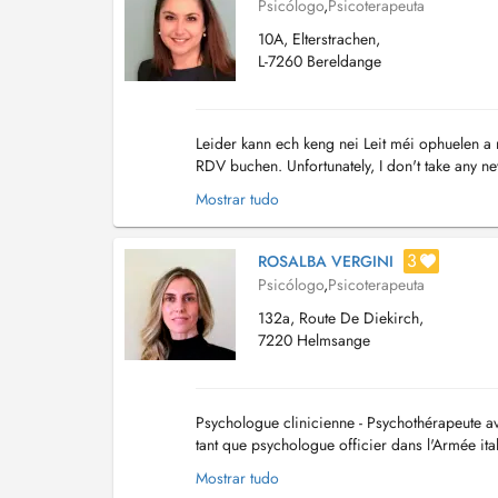
Psicólogo
,
Psicoterapeuta
10A, Elterstrachen,
L-7260 Bereldange
Leider kann ech keng nei Leit méi ophuelen a 
RDV buchen. Unfortunately, I don't take any new
appointment. www.centre-psy.com Tél: +352 6
Mostrar tudo
3
ROSALBA VERGINI
Psicólogo
,
Psicoterapeuta
132a, Route De Diekirch,
7220 Helmsange
Psychologue clinicienne - Psychothérapeute av
tant que psychologue officier dans l'Armée it
remboursé par la CNS. Les coûts des séances 
Mostrar tudo