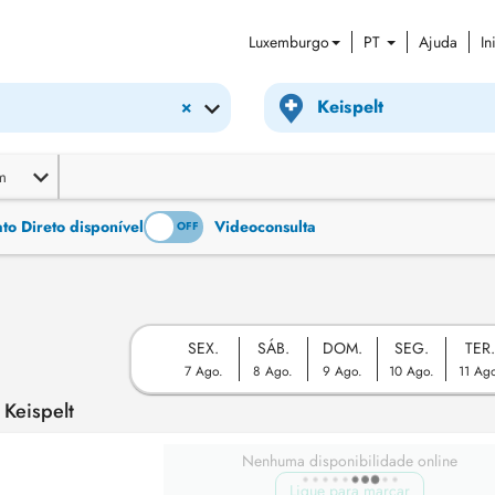
Luxemburgo
PT
Ajuda
In
×
m
o Direto disponível
Videoconsulta
ON
OFF
SEX.
SÁB.
DOM.
SEG.
TER
7 Ago.
8 Ago.
9 Ago.
10 Ago.
11 Ag
 Keispelt
Nenhuma disponibilidade online
Ligue para marcar