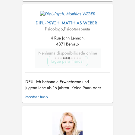
Lëtzebuerg ze maachen. Mënschen an hir
eenzegaarteg Geschichten hunn mech ëmmer
faszinéiert. Meng Aarbecht baséiert virun ...
DIPL.-PSYCH. MATTHIAS WEBER
Psicólogo
,
Psicoterapeuta
4 Rue John Lennon,
4371 Belvaux
Nenhuma disponibilidade online
Ligue para marcar
DEU: Ich behandle Erwachsene und
Jugendliche ab 16 Jahren. Keine Paar- oder
Familientherapie. Keine gleichzeitige
Mostrar tudo
Behandlung von Angehörigen. Ich darf keine
Krankschreibungen ausstellen. Termine für
Neupatienten werden möglicherweise
vorübergehend nicht entgegengenommen. In
diesem Fall empfehle ich,...