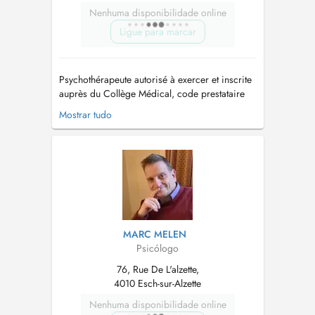
Nenhuma disponibilidade online
Ligue para marcar
Psychothérapeute autorisé à exercer et inscrite
auprès du Collège Médical, code prestataire
530261-59. Formé aux approches cognitivo-
Mostrar tudo
comportementales pour la conceptualisation
holistique et processuelle des problèmes
psychologiques et prise en charge
psychothérapeutique intégrative. Praticien ...
MARC MELEN
Psicólogo
76, Rue De L'alzette,
4010 Esch-sur-Alzette
Nenhuma disponibilidade online