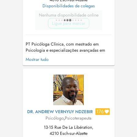
Disponibilidades de colegas
Nenhuma disponibilidade online
Ligue para marcar
PT Psicóloga Clínica, com mestrado em
Psicologia e especializações avançadas em
Neuropsicologia da Criança e do Adolescente
Mostrar tudo
e na Perturbação do Espectro do Autismo.
Possui experiência na avaliação e intervenção
psicológica com crianças, adolescentes e
famílias, com especial enfoque nas
perturbações...
176
DR. ANDREW VERNYUY NDZEBIR
Psicólogo
,
Psicoterapeuta
13-15 Rue De La Libération,
4210 Esch-sur-Alzette