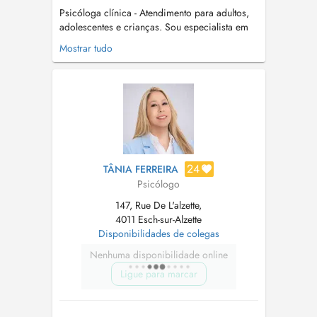
Psicóloga clínica - Atendimento para adultos,
adolescentes e crianças. Sou especialista em
atendimento de crianças e adolescentes, com
Mostrar tudo
foco no desenvolvimento emocional,
comportamental e social. Utilizo a terapia
cognitivo comportamental como base de
tratamento. Possuo também especialização ...
24
TÂNIA FERREIRA
Psicólogo
147, Rue De L'alzette,
4011 Esch-sur-Alzette
Disponibilidades de colegas
Nenhuma disponibilidade online
Ligue para marcar