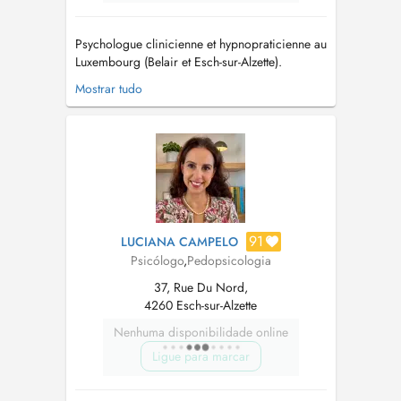
Psychologue clinicienne et hypnopraticienne au
Luxembourg (Belair et Esch-sur-Alzette).
Diplômée de l'Université de Liège (Belgique)
Mostrar tudo
en 2021. Je suis spécialisée en clinique de
l'adulte et les psychopathologies. Depuis, j'ai
exercé dans les différents domaines de la
psychologie, notamment avec de...
91
LUCIANA CAMPELO
Psicólogo
,
Pedopsicologia
37, Rue Du Nord,
4260 Esch-sur-Alzette
Nenhuma disponibilidade online
Ligue para marcar