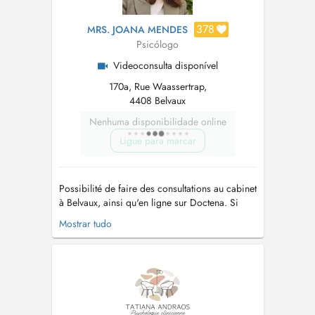
378
MRS. JOANA MENDES
Psicólogo
Videoconsulta disponível
170a, Rue Waassertrap,
4408 Belvaux
Nenhuma disponibilidade online
Ligue para marcar
Possibilité de faire des consultations au cabinet
à Belvaux, ainsi qu'en ligne sur Doctena. Si
vous vous rendez au cabinet, il y a des places
Mostrar tudo
gratuites dans la rue en utilisant le disque bleu.
Psychologue clinicienne diplômée, je propose
des diagnostiques ainsi qu'un
accompagnement personnalisé ...