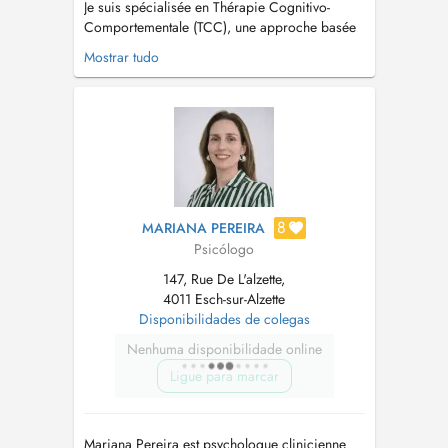
Je suis spécialisée en Thérapie Cognitivo-
Comportementale (TCC), une approche basée
sur des méthodes scientifiquement validées,
Mostrar tudo
centrée sur l'identification et la transformation
des pensées et comportements qui affectent le
bien-être mental. J'accompagne les enfants,
adolescents et adultes dans l...
8
MARIANA PEREIRA
Psicólogo
147, Rue De L'alzette,
4011 Esch-sur-Alzette
Disponibilidades de colegas
Nenhuma disponibilidade online
Ligue para marcar
Mariana Pereira est psychologue clinicienne