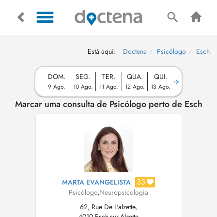
Está aqui:
Doctena
Psicólogo
Esch
DOM.
SEG.
TER.
QUA.
QUI.
9 Ago.
10 Ago.
11 Ago.
12 Ago.
13 Ago.
Marcar uma consulta de Psicólogo perto de Esch
33
MARTA EVANGELISTA
Psicólogo
,
Neuropsicologia
62, Rue De L'alzette,
4010 Esch-sur-Alzette