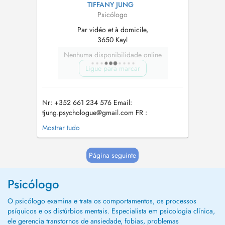
TIFFANY JUNG
Psicólogo
Par vidéo et à domicile,
3650 Kayl
Nenhuma disponibilidade online
Ligue para marcar
Nr: +352 661 234 576 Email:
tjung.psychologue@gmail.com
FR :
Consultation online ( --> via teams) Consultation
Mostrar tudo
à domicile (--> mais aussi lors d'une
promenade, où vous souhaitez etc.) Lux :
Online Konsultatiounen ( --> via Teams )
Página seguinte
Konsultatiounen à domicile (--> awer och ...
Psicólogo
O psicólogo examina e trata os comportamentos, os processos
psíquicos e os distúrbios mentais. Especialista em psicologia clínica,
ele gerencia transtornos de ansiedade, fobias, problemas