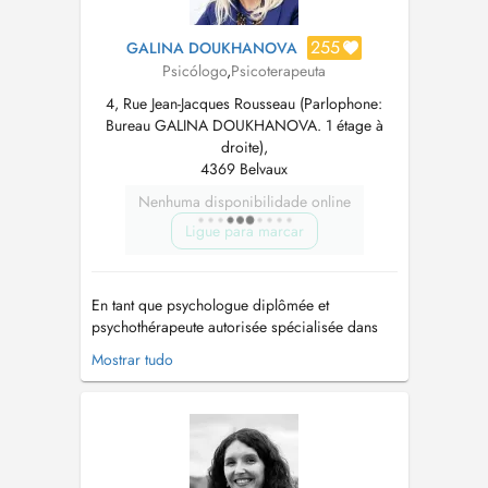
255
GALINA DOUKHANOVA
Psicólogo
,
Psicoterapeuta
4, Rue Jean-Jacques Rousseau (Parlophone:
Bureau GALINA DOUKHANOVA. 1 étage à
droite),
4369 Belvaux
Nenhuma disponibilidade online
Ligue para marcar
En tant que psychologue diplômée et
psychothérapeute autorisée spécialisée dans
différentes approches thérapeutiques je vous
Mostrar tudo
accompagne de façon professionnelle dans
toutes les périodes difficiles de la vie (deuil,
maladie, chômage, problèmes de couple,
licenciement, peur, stress, surmenage...) ou...