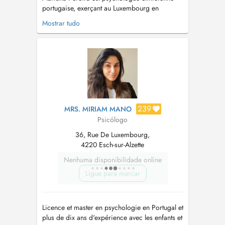
portugaise, exerçant au Luxembourg en
pratique privée depuis 2019. Diplômée en
Mostrar tudo
psychologie de lUniversité Lusófona de
Lisbonne, elle est également titulaire dun master
en psychologie clinique et de la santé. Elle est
reconnue comme spécialiste en psycho...
239
MRS. MIRIAM MANO
Psicólogo
36, Rue De Luxembourg,
4220 Esch-sur-Alzette
Nenhuma disponibilidade online
Ligue para marcar
Licence et master en psychologie en Portugal et
plus de dix ans d'expérience avec les enfants et