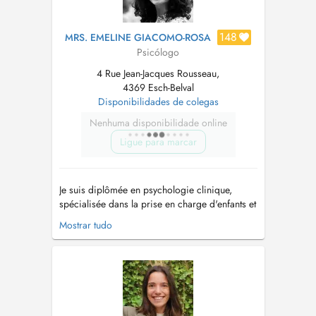
148
MRS. EMELINE GIACOMO-ROSA
Psicólogo
4 Rue Jean-Jacques Rousseau,
4369 Esch-Belval
Disponibilidades de colegas
Nenhuma disponibilidade online
Ligue para marcar
Je suis diplômée en psychologie clinique,
spécialisée dans la prise en charge d'enfants et
adolescents (troubles anxieux, troubles
Mostrar tudo
dépressifs, troubles alimentaires, gestion des
émotions, adolescence, conflits relationnels,
guidance parentale, maladie chronique...). Je
propose des consultations ...