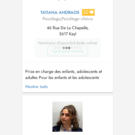
20
TATIANA ANDRAOS
Psicólogo
,
Psicólogo clínico
46 Rue De La Chapelle,
3617 Kayl
Nenhuma disponibilidade online
Ligue para marcar
Prise en charge des enfants, adolescents et
adultes Pour les enfants et les adolescents
(entre autre) - NEPSY-II - Bilan
Mostrar tudo
neuropsychologique de l'enfant - WISC V -
Échelle d'intelligence (6 ans à 16 ans) - Bilan
attentionnel -Accompagnement scolaire :
Troubles de l'apprentissage, démotiva...