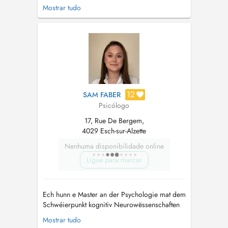
les adultes. Diverses formations en psychologie
Mostrar tudo
notamment la formation en Hypnose
Ericksonniene à Paris et la formation de
thérapeute EMDR au Luxembourg...
12
SAM FABER
Psicólogo
17, Rue De Bergem,
4029 Esch-sur-Alzette
Nenhuma disponibilidade online
Ligue para marcar
Ech hunn e Master an der Psychologie mat dem
Schwéierpunkt kognitiv Neurowëssenschaften
ofgeschloss a sinn aktuell amgaang, mäi Master
Mostrar tudo
an der Psychotherapie op der Universitéit