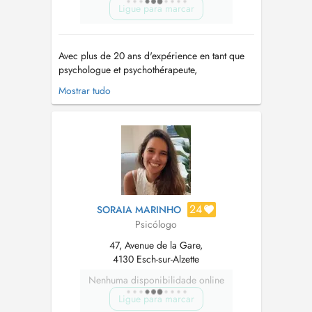
Ligue para marcar
Avec plus de 20 ans d'expérience en tant que
psychologue et psychothérapeute,
j'accompagne les individus, les couples et les
Mostrar tudo
familles pour surmonter les difficultés de leur
existence. Mon engagement repose sur la
conviction que chaque système recèle les
ressources pour trouver des solutions
inédites...
24
SORAIA MARINHO
Psicólogo
47, Avenue de la Gare,
4130 Esch-sur-Alzette
Nenhuma disponibilidade online
Ligue para marcar