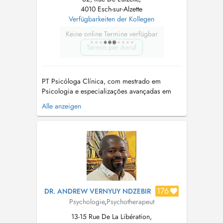
4010 Esch-sur-Alzette
Verfügbarkeiten der Kollegen
Keine online Termine verfügbar
Termin per Anruf
PT Psicóloga Clínica, com mestrado em
Psicologia e especializações avançadas em
Neuropsicologia da Criança e do Adolescente
Alle anzeigen
e na Perturbação do Espectro do Autismo.
Possui experiência na avaliação e intervenção
psicológica com crianças, adolescentes e
famílias, com especial enfoque nas
perturbações...
176
DR. ANDREW VERNYUY NDZEBIR
Psychologie
,
Psychotherapeut
13-15 Rue De La Libération,