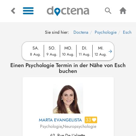
Sie sind hier:
Doctena
Psychologie
Esch
SA.
SO.
MO.
DI.
MI.
8 Aug.
9 Aug.
10 Aug.
11 Aug.
12 Aug.
Einen Psychologie Termin in der Nähe von Esch
buchen
33
MARTA EVANGELISTA
Psychologie
,
Neuropsychologie
62, Rue De L'alzette,