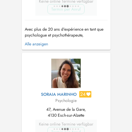
Keine online Termine verfügbar
Termin per Anruf
Avec plus de 20 ans d'expérience en tant que
psychologue et psychothérapeute,
j'accompagne les individus, les couples et les
Alle anzeigen
familles pour surmonter les difficultés de leur
existence. Mon engagement repose sur la
conviction que chaque système recèle les
ressources pour trouver des solutions
inédites...
24
SORAIA MARINHO
Psychologie
47, Avenue de la Gare,
4130 Esch-sur-Alzette
Keine online Termine verfügbar