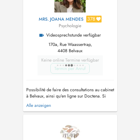
378
MRS. JOANA MENDES
Psychologie
Videosprechstunde verfügbar
170a, Rue Waassertrap,
4408 Belvaux
Keine online Termine verfügbar
Termin per Anruf
Possibilité de faire des consultations au cabinet
à Belvaux, ainsi qu'en ligne sur Doctena. Si
vous vous rendez au cabinet, il y a des places
Alle anzeigen
gratuites dans la rue en utilisant le disque bleu.
Psychologue clinicienne diplômée, je propose
des diagnostiques ainsi qu'un
accompagnement personnalisé ...