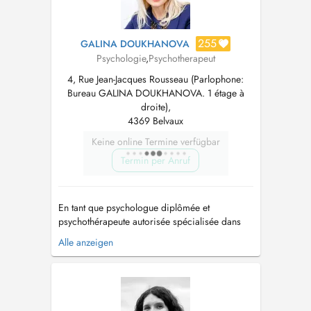
255
GALINA DOUKHANOVA
Psychologie
,
Psychotherapeut
4, Rue Jean-Jacques Rousseau (Parlophone:
Bureau GALINA DOUKHANOVA. 1 étage à
droite),
4369 Belvaux
Keine online Termine verfügbar
Termin per Anruf
En tant que psychologue diplômée et
psychothérapeute autorisée spécialisée dans
différentes approches thérapeutiques je vous
Alle anzeigen
accompagne de façon professionnelle dans
toutes les périodes difficiles de la vie (deuil,
maladie, chômage, problèmes de couple,
licenciement, peur, stress, surmenage...) ou...