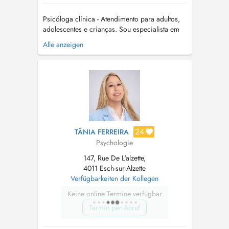
Psicóloga clínica - Atendimento para adultos,
adolescentes e crianças. Sou especialista em
atendimento de crianças e adolescentes, com
Alle anzeigen
foco no desenvolvimento emocional,
comportamental e social. Utilizo a terapia
cognitivo comportamental como base de
tratamento. Possuo também especialização ...
24
TÂNIA FERREIRA
Psychologie
147, Rue De L'alzette,
4011 Esch-sur-Alzette
Verfügbarkeiten der Kollegen
Keine online Termine verfügbar
Termin per Anruf