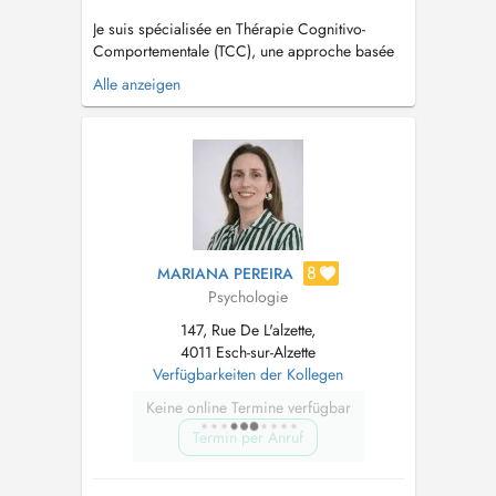
Je suis spécialisée en Thérapie Cognitivo-
Comportementale (TCC), une approche basée
sur des méthodes scientifiquement validées,
Alle anzeigen
centrée sur l'identification et la transformation
des pensées et comportements qui affectent le
bien-être mental. J'accompagne les enfants,
adolescents et adultes dans l...
8
MARIANA PEREIRA
Psychologie
147, Rue De L'alzette,
4011 Esch-sur-Alzette
Verfügbarkeiten der Kollegen
Keine online Termine verfügbar
Termin per Anruf