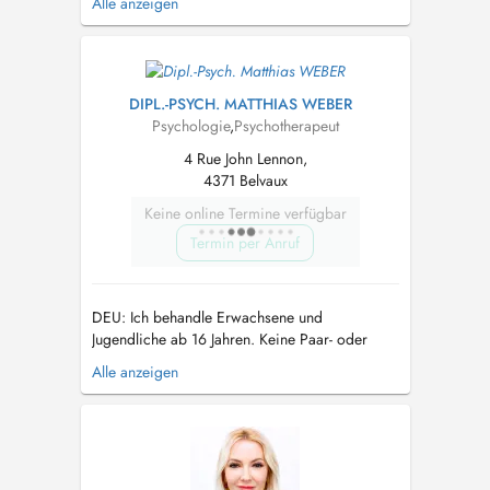
Alle anzeigen
an der Psychotherapie op der Universitéit
Lëtzebuerg ze maachen. Mënschen an hir
eenzegaarteg Geschichten hunn mech ëmmer
faszinéiert. Meng Aarbecht baséiert virun ...
DIPL.-PSYCH. MATTHIAS WEBER
Psychologie
,
Psychotherapeut
4 Rue John Lennon,
4371 Belvaux
Keine online Termine verfügbar
Termin per Anruf
DEU: Ich behandle Erwachsene und
Jugendliche ab 16 Jahren. Keine Paar- oder
Familientherapie. Keine gleichzeitige
Alle anzeigen
Behandlung von Angehörigen. Ich darf keine
Krankschreibungen ausstellen. Termine für
Neupatienten werden möglicherweise
vorübergehend nicht entgegengenommen. In
diesem Fall empfehle ich,...