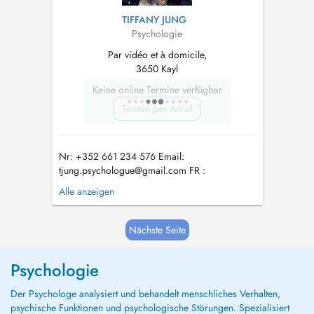
TIFFANY JUNG
Psychologie
Par vidéo et à domicile,
3650 Kayl
Keine online Termine verfügbar
Termin per Anruf
Nr: +352 661 234 576 Email:
tjung.psychologue@gmail.com
FR :
Consultation online ( --> via teams) Consultation
Alle anzeigen
à domicile (--> mais aussi lors d'une
promenade, où vous souhaitez etc.) Lux :
Online Konsultatiounen ( --> via Teams )
Nächste Seite
Konsultatiounen à domicile (--> awer och ...
Psychologie
Der Psychologe analysiert und behandelt menschliches Verhalten,
psychische Funktionen und psychologische Störungen. Spezialisiert