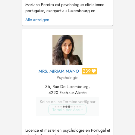
Mariana Pereira est psychologue clinicienne
portugaise, exerçant au Luxembourg en
pratique privée depuis 2019. Diplômée en
Alle anzeigen
psychologie de lUniversité Lusófona de
Lisbonne, elle est également titulaire dun master
en psychologie clinique et de la santé. Elle est
reconnue comme spécialiste en psycho...
239
MRS. MIRIAM MANO
Psychologie
36, Rue De Luxembourg,
4220 Esch-sur-Alzette
Keine online Termine verfügbar
Termin per Anruf
Licence et master en psychologie en Portugal et