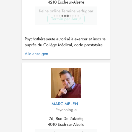
4210 Esch-sur-Alzette
Keine online Termine verfügbar
Termin per Anruf
Psychothérapeute autorisé à exercer et inscrite
auprès du Collège Médical, code prestataire
530261-59. Formé aux approches cognitivo-
Alle anzeigen
comportementales pour la conceptualisation
holistique et processuelle des problèmes
psychologiques et prise en charge
psychothérapeutique intégrative. Praticien ...
MARC MELEN
Psychologie
76, Rue De L'alzette,
4010 Esch-sur-Alzette