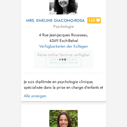
148
MRS. EMELINE GIACOMO-ROSA
Psychologie
4 Rue Jean-Jacques Rousseau,
4369 Esch-Belval
Verfügbarkeiten der Kollegen
Keine online Termine verfügbar
Termin per Anruf
Je suis diplômée en psychologie clinique,
spécialisée dans la prise en charge d'enfants et
adolescents (troubles anxieux, troubles
Alle anzeigen
dépressifs, troubles alimentaires, gestion des
émotions, adolescence, conflits relationnels,
guidance parentale, maladie chronique...). Je
propose des consultations ...