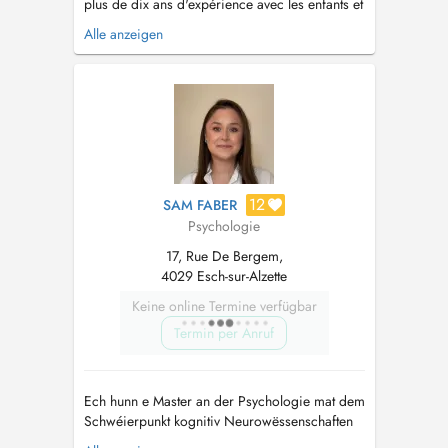
plus de dix ans d'expérience avec les enfants et
les adultes. Diverses formations en psychologie
Alle anzeigen
notamment la formation en Hypnose
Ericksonniene à Paris et la formation de
thérapeute EMDR au Luxembourg...
12
SAM FABER
Psychologie
17, Rue De Bergem,
4029 Esch-sur-Alzette
Keine online Termine verfügbar
Termin per Anruf
Ech hunn e Master an der Psychologie mat dem
Schwéierpunkt kognitiv Neurowëssenschaften
ofgeschloss a sinn aktuell amgaang, mäi Master