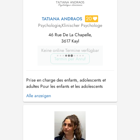
20
TATIANA ANDRAOS
Psychologie
,
Klinischer Psychologe
46 Rue De La Chapelle,
3617 Kayl
Keine online Termine verfügbar
Termin per Anruf
Prise en charge des enfants, adolescents et
adultes Pour les enfants et les adolescents
(entre autre) - NEPSY-II - Bilan
Alle anzeigen
neuropsychologique de l'enfant - WISC V -
Échelle d'intelligence (6 ans à 16 ans) - Bilan
attentionnel -Accompagnement scolaire :
Troubles de l'apprentissage, démotiva...