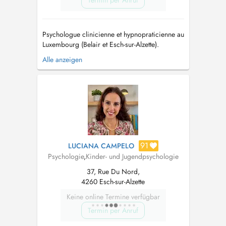
Termin per Anruf
Psychologue clinicienne et hypnopraticienne au
Luxembourg (Belair et Esch-sur-Alzette).
Diplômée de l'Université de Liège (Belgique)
Alle anzeigen
en 2021. Je suis spécialisée en clinique de
l'adulte et les psychopathologies. Depuis, j'ai
exercé dans les différents domaines de la
psychologie, notamment avec de...
91
LUCIANA CAMPELO
Psychologie
,
Kinder- und Jugendpsychologie
37, Rue Du Nord,
4260 Esch-sur-Alzette
Keine online Termine verfügbar
Termin per Anruf