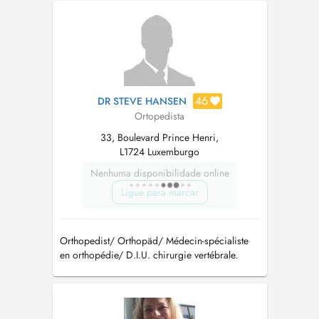
ankle disorders. I do not treat back or spine
conditions. Je suis chirurgien orthopédiste
général avec une spécialis...
46
DR STEVE HANSEN
Ortopedista
33, Boulevard Prince Henri,
L1724 Luxemburgo
Nenhuma disponibilidade online
Ligue para marcar
Orthopedist/ Orthopäd/ Médecin-spécialiste
en orthopédie/ D.I.U. chirurgie vertébrale.
info@drhansen.lu
/ Tél: +352 24558050