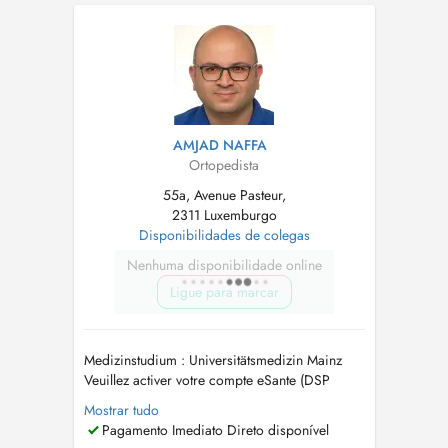
wahrgenommen oder nicht mindestens 24
Stunden im voraus abgesagt werden, sind
kostenpflichtig. ...
AMJAD NAFFA
Ortopedista
55a, Avenue Pasteur,
2311 Luxemburgo
Disponibilidades de colegas
Nenhuma disponibilidade online
Ligue para marcar
Medizinstudium : Universitätsmedizin Mainz
Veuillez activer votre compte eSante (DSP
Dossier partagé) Tout rendez-vous NON
Mostrar tudo
RESPECTE OU NON ANNULE 24h l'AVANCE
Pagamento Imediato Direto disponível
sera FACTURE Termine, die nicht