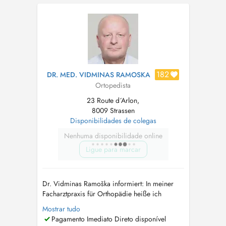
folgender Erkrankungen aller
Wirbelsäulenabschnitte. Die Praxis befindet
sich in Strassen, im medizinischen Zentrum
Borie-241. hinter dem Pa...
182
DR. MED. VIDMINAS RAMOSKA
Ortopedista
23 Route d´Arlon,
8009 Strassen
Disponibilidades de colegas
Nenhuma disponibilidade online
Ligue para marcar
Dr. Vidminas Ramoška informiert: In meiner
Facharztpraxis für Orthopädie heiße ich
Patientinnen und Patienten aller Altersgruppen
Mostrar tudo
herzlich willkommen. Mein Leistungsspektrum
Pagamento Imediato Direto disponível
umfasst die Untersuchung und Behandlung von