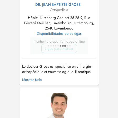
DR. JEAN-BAPTISTE GROSS
Ortopedista
Hôpital Kirchberg Cabinet 25-26 9, Rue
Edward Steichen, Luxembourg, Luxembourg,
2540 Luxemburgo
Disponibilidades de colegas
Nenhuma disponibilidade online
Ligue para marcar
Le docteur Gross est spécialisé en chirurgie
orthopédique et traumatologique. Il pratique
essentiellement la chirurgie du membre
Mostrar tudo
inférieur incluant : - la chirurgie mini-invasive
du pied et de la cheville (hallux valgus, hallux
rigidus, orteils en griffes, névrome de morton,
arthrose du lisfranc...