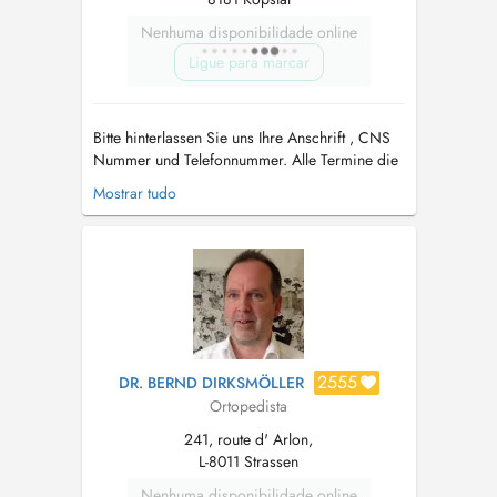
Nenhuma disponibilidade online
Ligue para marcar
Bitte hinterlassen Sie uns Ihre Anschrift , CNS
Nummer und Telefonnummer. Alle Termine die
nicht eingehalten werden oder nicht rechtzeitig
Mostrar tudo
annuliert ( 24 Stunden) werden berechnet! Bitte
aktivieren Sie Ihr eSante-Konto (DSP
Gemeinsame Patientenakte) Die Praxis befindet
sich in L 8181- Kopst...
2555
DR. BERND DIRKSMÖLLER
Ortopedista
241, route d' Arlon,
L-8011 Strassen
Nenhuma disponibilidade online