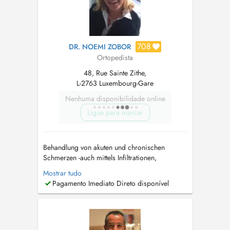
708
DR. NOEMI ZOBOR
Ortopedista
48, Rue Sainte Zithe,
L-2763 Luxembourg-Gare
Nenhuma disponibilidade online
Ligue para marcar
Behandlung von akuten und chronischen
Schmerzen -auch mittels Infiltrationen,
Infusionen (Baxter) Beratung und Behandlung
Mostrar tudo
bei Arthrose (Knie, Schulter, Sprunggelenk,
Pagamento Imediato Direto disponível
Fingergelenke etc) - unter anderem mit
Hyaluronsäure Beratung und Behandlung bei
Osteoporose...