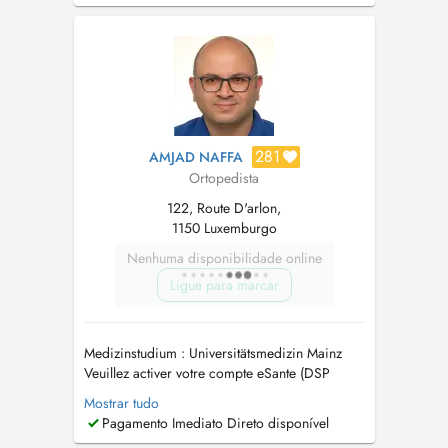
Säuglingen, Neugeborenen und Kindern sowie
Erwachsenen. Es ist mir ein beson...
281
AMJAD NAFFA
Ortopedista
122, Route D'arlon,
1150 Luxemburgo
Nenhuma disponibilidade online
Ligue para marcar
Medizinstudium : Universitätsmedizin Mainz
Veuillez activer votre compte eSante (DSP
Dossier partagé) Tout rendez-vous NON
Mostrar tudo
RESPECTE OU NON ANNULE 24h l'AVANCE
Pagamento Imediato Direto disponível
sera FACTURE Termine, die nicht