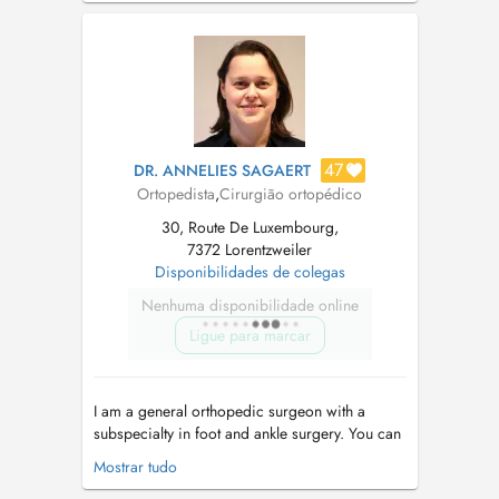
wahrgenommen oder nicht mindestens 24
Stunden im voraus abgesagt werden, sind
kostenpflichtig. ...
47
DR. ANNELIES SAGAERT
Ortopedista
,
Cirurgião ortopédico
30, Route De Luxembourg,
7372 Lorentzweiler
Disponibilidades de colegas
Nenhuma disponibilidade online
Ligue para marcar
I am a general orthopedic surgeon with a
subspecialty in foot and ankle surgery. You can
consult me for a wide range of orthopedic
Mostrar tudo
conditions, with particular expertise in foot and