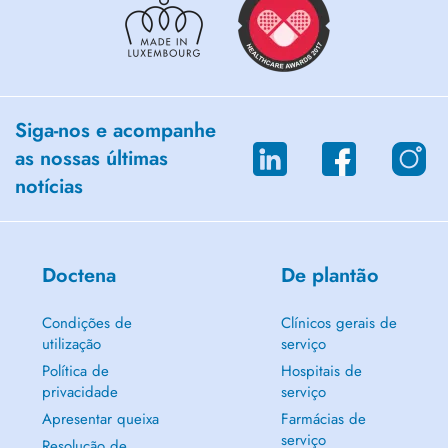
Siga-nos e acompanhe
as nossas últimas
notícias
Doctena
De plantão
Condições de
Clínicos gerais de
utilização
serviço
Política de
Hospitais de
privacidade
serviço
Apresentar queixa
Farmácias de
serviço
Resolução de