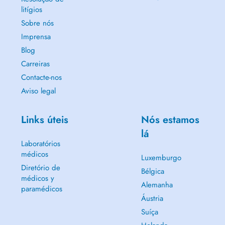
litígios
Sobre nós
Imprensa
Blog
Carreiras
Contacte-nos
Aviso legal
Links úteis
Nós estamos
lá
Laboratórios
médicos
Luxemburgo
Diretório de
Bélgica
médicos y
Alemanha
paramédicos
Áustria
Suíça