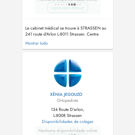
Ligue para marcar
Le cabinet médical se trouve à STRASSEN au
241 route d'Arlon L-8011 Strassen. Centre
Médical Borie a l'arrière du Pal Center vis à vis
Mostrar tudo
des Laboratoires réunis. Veuillez activer votre
compte eSante (DSP Dossier partagé) Tout
rendez-vous NON RESPECTE OU NON
ANNULE 24h l'AVANCE sera FACTURE...
XÉNIA JEGOUZO
Ortopedista
134 Route D'arlon,
L-8008 Strassen
Disponibilidades de colegas
Nenhuma disponibilidade online