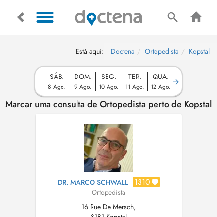
Está aqui:
Doctena
Ortopedista
Kopstal
SÁB.
DOM.
SEG.
TER.
QUA.
8 Ago.
9 Ago.
10 Ago.
11 Ago.
12 Ago.
Marcar uma consulta de Ortopedista perto de Kopstal
1310
DR. MARCO SCHWALL
Ortopedista
16 Rue De Mersch,
8181 Kopstal