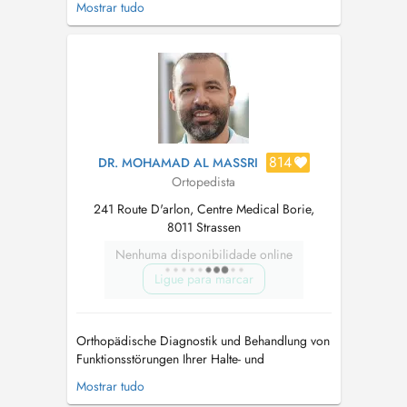
Mostrar tudo
des troubles de la marche et le soulagement
des douleurs. Je réalise aussi des orthoplasties
( orthèse en silicone pour les orteils ) Mon
objectif et d'allier le confo...
814
DR. MOHAMAD AL MASSRI
Ortopedista
241 Route D'arlon, Centre Medical Borie,
8011 Strassen
Nenhuma disponibilidade online
Ligue para marcar
Orthopädische Diagnostik und Behandlung von
Funktionsstörungen Ihrer Halte- und
Bewegungsorgane. Schwerpunkt Wirbelsäule
Mostrar tudo
Diagnostik, Beratung und Behandlung