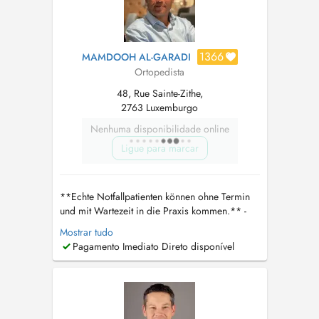
1366
MAMDOOH AL-GARADI
Ortopedista
48, Rue Sainte-Zithe,
2763 Luxemburgo
Nenhuma disponibilidade online
Ligue para marcar
**Echte Notfallpatienten können ohne Termin
und mit Wartezeit in die Praxis kommen.** -
Bitte die CNS Karte und ID mitbringen Wenn
Mostrar tudo
ein telefonischer Kontakt nicht möglich ist,
Pagamento Imediato Direto disponível
kontaktieren Sie bitte direkt den Arzt unter
dralgaradi30@gmail.com
. Er wird sich
persönlich um Ihr Anliegen kümmern. **...