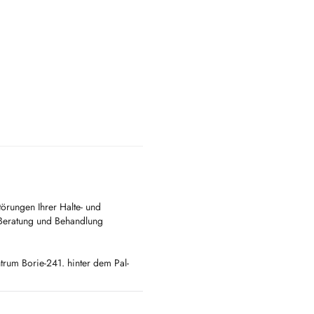
örungen Ihrer Halte- und
Beratung und Behandlung
trum Borie-241. hinter dem Pal-
24 Stunden im voraus abgesagt