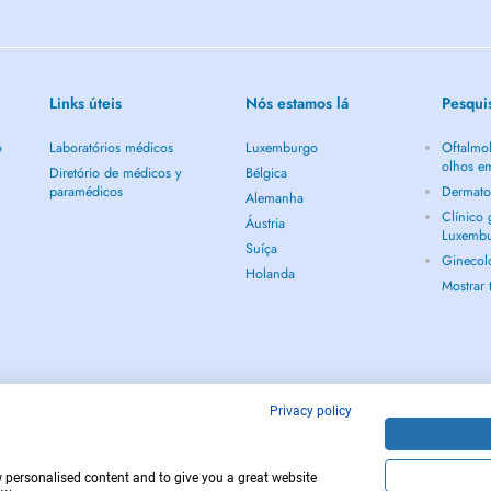
Links úteis
Nós estamos lá
Pesqui
o
Laboratórios médicos
Luxemburgo
Oftalmol
olhos e
Diretório de médicos y
Bélgica
paramédicos
Dermato
Alemanha
Clínico
Áustria
Luxemb
Suíça
Ginecol
Holanda
Mostrar
Privacy policy
w personalised content and to give you a great website