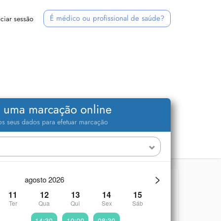
É médico ou profissional de saúde?
iciar sessão
 uma marcação online
 os seus dados para efetuar marcação
>
agosto 2026
11
12
13
14
15
Ter
Qua
Qui
Sex
Sáb
14:30
10:00
08:30