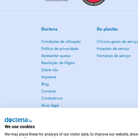
Doctena
De plantão
Condições de utilização
Clínicos gerais de serviç
Política de privacidade
Hospitais de serviço
Apresentar queixa
Farmácias de serviço
Resolução de litígios
Sobre nós
Imprensa
Blog
Carreiras
Contacte-nos
Aviso legal
We use cookies
We may place these for analysis of our visitor data, to improve our website, sho
EM CASO DE EMERGÊNCIA, CONTACTE : 112