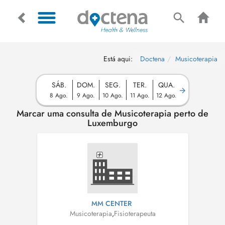
Está aqui:
Doctena
Musicoterapia
SÁB.
DOM.
SEG.
TER.
QUA.
8 Ago.
9 Ago.
10 Ago.
11 Ago.
12 Ago.
Marcar uma consulta de Musicoterapia perto de
Luxemburgo
MM CENTER
Musicoterapia
,
Fisioterapeuta