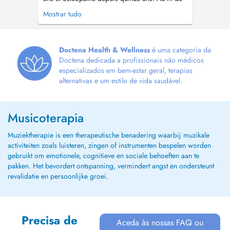
mon parcours, j'ai développé une approche
Mostrar tudo
holistique qui relie le corps, les émotions, la
posture, le mouvement et l'hygiène de vie. Mon
intention est de comprendre l'origine profonde
des déséquilibres, plu...
Doctena Health & Wellness
é uma categoria da
Doctena dedicada a profissionais não médicos
especializados em bem-estar geral, terapias
alternativas e um estilo de vida saudável.
Musicoterapia
Muziektherapie is een therapeutische benadering waarbij muzikale
activiteiten zoals luisteren, zingen of instrumenten bespelen worden
gebruikt om emotionele, cognitieve en sociale behoeften aan te
pakken. Het bevordert ontspanning, vermindert angst en ondersteunt
revalidatie en persoonlijke groei.
Precisa de
Aceda às nossas FAQ ou