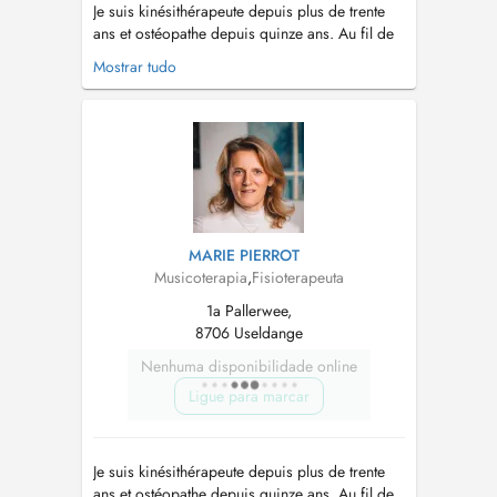
Je suis kinésithérapeute depuis plus de trente
ans et ostéopathe depuis quinze ans. Au fil de
mon parcours, j'ai développé une approche
Mostrar tudo
holistique qui relie le corps, les émotions, la
posture, le mouvement et l'hygiène de vie. Mon
intention est de comprendre l'origine profonde
des déséquilibres, plu...
MARIE PIERROT
Musicoterapia
,
Fisioterapeuta
1a Pallerwee,
8706 Useldange
Nenhuma disponibilidade online
Ligue para marcar
Je suis kinésithérapeute depuis plus de trente
ans et ostéopathe depuis quinze ans. Au fil de