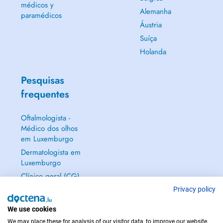
médicos y
Alemanha
paramédicos
Áustria
Suíça
Holanda
Pesquisas
frequentes
Oftalmologista -
Médico dos olhos
em Luxemburgo
Dermatologista em
Luxemburgo
Clínico geral (CG)
em Luxemburgo
Privacy policy
Ginecologista em
We use cookies
Luxemburgo
We may place these for analysis of our visitor data, to improve our website,