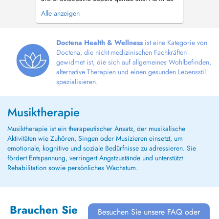
mon parcours, j'ai développé une approche
Alle anzeigen
holistique qui relie le corps, les émotions, la
posture, le mouvement et l'hygiène de vie. Mon
intention est de comprendre l'origine profonde
Doctena Health & Wellness
ist eine Kategorie von
des déséquilibres, plu...
Doctena, die nicht-medizinischen Fachkräften
gewidmet ist, die sich auf allgemeines Wohlbefinden,
alternative Therapien und einen gesunden Lebensstil
spezialisieren.
Musiktherapie
Musiktherapie ist ein therapeutischer Ansatz, der musikalische
Aktivitäten wie Zuhören, Singen oder Musizieren einsetzt, um
emotionale, kognitive und soziale Bedürfnisse zu adressieren. Sie
fördert Entspannung, verringert Angstzustände und unterstützt
Rehabilitation sowie persönliches Wachstum.
Brauchen Sie
Besuchen Sie unsere FAQ oder