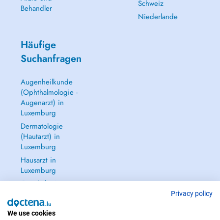
Schweiz
Behandler
Niederlande
Häufige
Suchanfragen
Augenheilkunde
(Ophthalmologie -
Augenarzt) in
Luxemburg
Dermatologie
(Hautarzt) in
Luxemburg
Hausarzt in
Luxemburg
Gynäkologie
(Frauenarzt -
Privacy policy
Frauenheilkunde)
We use cookies
in Luxemburg