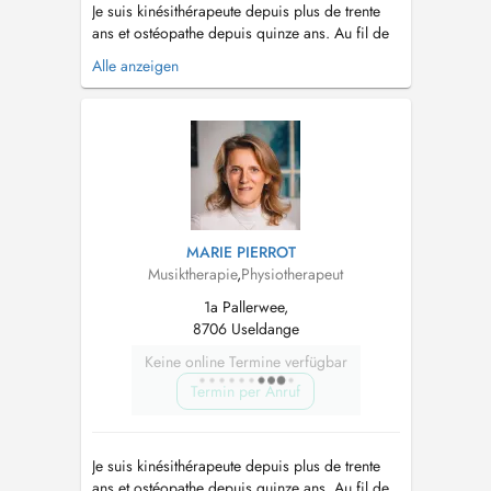
Je suis kinésithérapeute depuis plus de trente
ans et ostéopathe depuis quinze ans. Au fil de
mon parcours, j'ai développé une approche
Alle anzeigen
holistique qui relie le corps, les émotions, la
posture, le mouvement et l'hygiène de vie. Mon
intention est de comprendre l'origine profonde
des déséquilibres, plu...
MARIE PIERROT
Musiktherapie
,
Physiotherapeut
1a Pallerwee,
8706 Useldange
Keine online Termine verfügbar
Termin per Anruf
Je suis kinésithérapeute depuis plus de trente
ans et ostéopathe depuis quinze ans. Au fil de