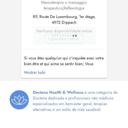
Massoterapia o massaggio
terapeutico
,
Reflexologia
89, Route De Luxembourg, 1er étage,
4972 Dippach
Nenhuma disponibilidade online
Ligue para marcar
Si vous êtes quelqu'un qui s'inquiète avec votre
bien être et qui aime se sentir bien; Vous
voulez vous détendre de façon naturelle, après
Mostrar tudo
une longue journée de travail; vous souffrez de
linsomnie, des maux de têtes, ou encore de la
constipation, je peux vous aider avec mes
mains. Je peux a...
Doctena Health & Wellness
é uma categoria da
Doctena dedicada a profissionais não médicos
especializados em bem-estar geral, terapias
alternativas e um estilo de vida saudável.