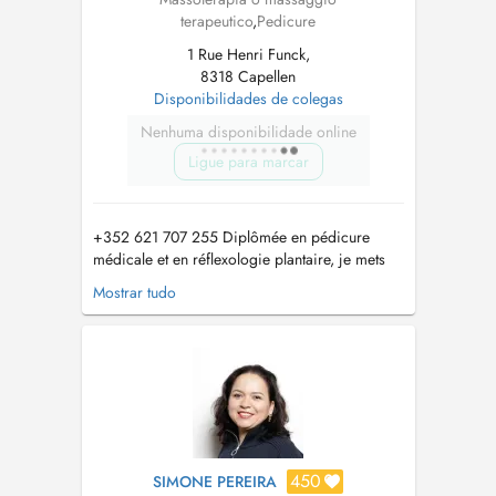
terapeutico
,
Pedicure
1 Rue Henri Funck,
8318 Capellen
Disponibilidades de colegas
Nenhuma disponibilidade online
Ligue para marcar
+352 621 707 255 Diplômée en pédicure
médicale et en réflexologie plantaire, je mets
mes compétences au service de votre bien-être
Mostrar tudo
global. Ancienne aide-soignante, jai à cœur
doffrir un accompagnement doux,
professionnel et personnalisé. Je propose
également différents massages relaxants, don...
450
SIMONE PEREIRA