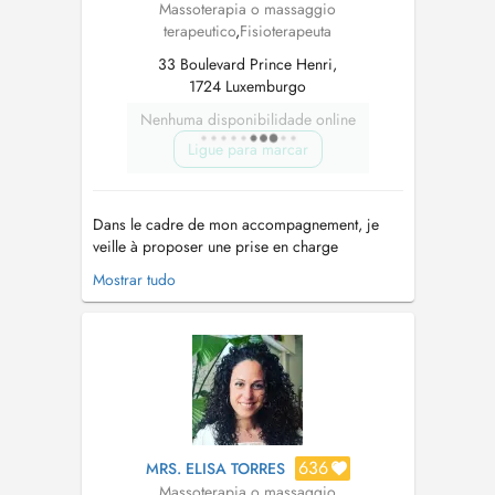
Massoterapia o massaggio
terapeutico
,
Fisioterapeuta
33 Boulevard Prince Henri,
1724 Luxemburgo
Nenhuma disponibilidade online
Ligue para marcar
Dans le cadre de mon accompagnement, je
veille à proposer une prise en charge
individualisée, adaptée aux objectifs et aux
Mostrar tudo
contraintes de chaque sportif ou non . Mon
approche sappuie sur les connaissances
scientifiques actuelles ainsi que sur une analyse
précise des besoins fonctionnels de chaque
pa...
636
MRS. ELISA TORRES
Massoterapia o massaggio