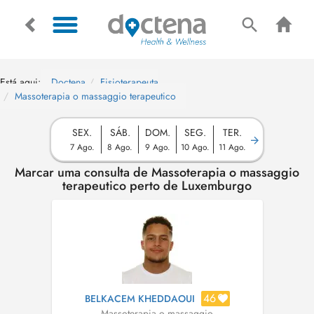
Está aqui:
Doctena
Fisioterapeuta
Massoterapia o massaggio terapeutico
SEX.
SÁB.
DOM.
SEG.
TER.
7 Ago.
8 Ago.
9 Ago.
10 Ago.
11 Ago.
Marcar uma consulta de Massoterapia o massaggio
terapeutico perto de Luxemburgo
46
BELKACEM KHEDDAOUI
Massoterapia o massaggio