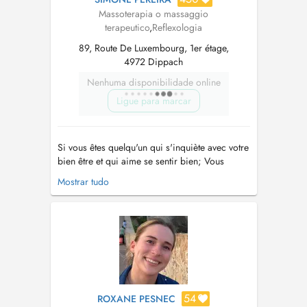
Massoterapia o massaggio
terapeutico
,
Reflexologia
89, Route De Luxembourg, 1er étage,
4972 Dippach
Nenhuma disponibilidade online
Ligue para marcar
Si vous êtes quelqu'un qui s'inquiète avec votre
bien être et qui aime se sentir bien; Vous
voulez vous détendre de façon naturelle, après
Mostrar tudo
une longue journée de travail; vous souffrez de
linsomnie, des maux de têtes, ou encore de la
constipation, je peux vous aider avec mes
mains. Je peux a...
54
ROXANE PESNEC