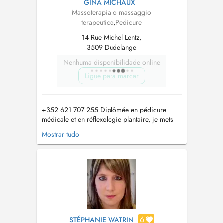
GINA MICHAUX
Massoterapia o massaggio
terapeutico
,
Pedicure
14 Rue Michel Lentz,
3509 Dudelange
Nenhuma disponibilidade online
Ligue para marcar
+352 621 707 255 Diplômée en pédicure
médicale et en réflexologie plantaire, je mets
mes compétences au service de votre bien-être
Mostrar tudo
global. Ancienne aide-soignante, jai à cœur
doffrir un accompagnement doux,
professionnel et personnalisé. Je propose
également différents massages relaxants, don...
6
STÉPHANIE WATRIN