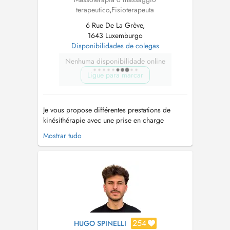
terapeutico
,
Fisioterapeuta
6 Rue De La Grève,
1643 Luxemburgo
Disponibilidades de colegas
Nenhuma disponibilidade online
Ligue para marcar
Je vous propose différentes prestations de
kinésithérapie avec une prise en charge
adaptée à vos besoins et à vos objectifs de
Mostrar tudo
santé : - Rééducation orthopédique : douleurs
du dos, cervicales, épaules, genoux, hanches
et chevilles. - Lombalgie et cervicalgie :
douleurs du dos et de la nuque. - ...
254
HUGO SPINELLI