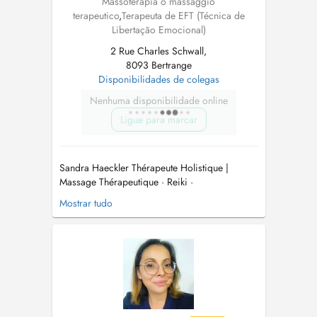
Massoterapia o massaggio
terapeutico
,
Terapeuta de EFT (Técnica de
Libertação Emocional)
2 Rue Charles Schwall,
8093 Bertrange
Disponibilidades de colegas
Nenhuma disponibilidade online
Ligue para marcar
Sandra Haeckler Thérapeute Holistique |
Massage Thérapeutique · Reiki ·
Psychopraticienne Centre ENHYMA Bertrange,
Mostrar tudo
Luxembourg www.enhyma.com À propos de
moi Issue d'une famille d'artisans, j'ai grandi
avec le sens du travail bien fait, la précision du
geste et la chaleur humaine. Des valeu...