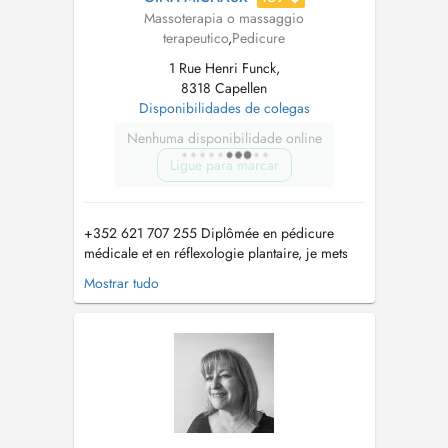
Massoterapia o massaggio
terapeutico
,
Pedicure
1 Rue Henri Funck,
8318 Capellen
Disponibilidades de colegas
Nenhuma disponibilidade online
Ligue para marcar
+352 621 707 255 Diplômée en pédicure
médicale et en réflexologie plantaire, je mets
mes compétences au service de votre bien-être
Mostrar tudo
global. Ancienne aide-soignante, jai à cœur
doffrir un accompagnement doux,
professionnel et personnalisé. Je propose
également différents massages relaxants, don...