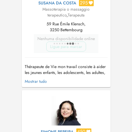
295
SUSANA DA COSTA
Massoterapia o massaggio
terapeutico
,
Terapeuta
59 Rue Émile Klensch,
3250 Bettembourg
Nenhuma disponibilidade online
Ligue para marcar
Thérapeute de Vie mon travail consiste à aider
les jeunes enfants, les adolescents, les adultes,
ainsi que les moins jeunes en les
Mostrar tudo
accompagnant à un moment donné lors de leur
parcours de vie. Dans de différentes
problématiques ou blocages, allant de la
confiance en soi, à des difficultés comme le...
450
SIMONE PEREIRA