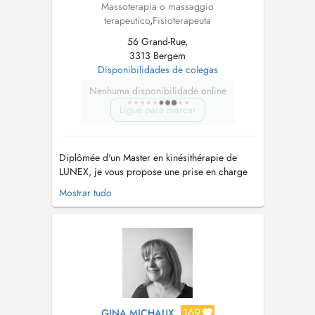
Massoterapia o massaggio
terapeutico
,
Fisioterapeuta
56 Grand-Rue,
3313 Bergem
Disponibilidades de colegas
Nenhuma disponibilidade online
Ligue para marcar
Diplômée d'un Master en kinésithérapie de
LUNEX, je vous propose une prise en charge
individualisée fondée sur l'écoute, et
Mostrar tudo
l'adaptation du traitement à vos besoins
spécifiques. Je parle français, anglais et j'ai
des bases en allemand. J'accompagne dans le
traitement des pathologies : -orthop...
169
GINA MICHAUX