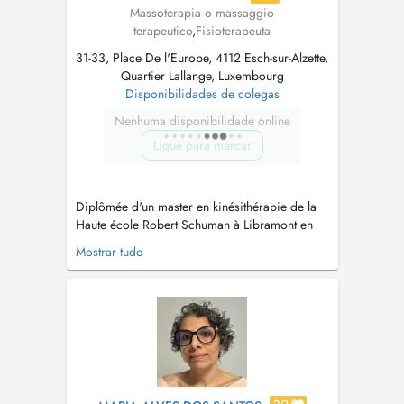
Massoterapia o massaggio
terapeutico
,
Fisioterapeuta
31-33, Place De l'Europe, 4112 Esch-sur-Alzette,
Quartier Lallange, Luxembourg
Disponibilidades de colegas
Nenhuma disponibilidade online
Ligue para marcar
Diplômée d'un master en kinésithérapie de la
Haute école Robert Schuman à Libramont en
Belgique depuis 2008, j'ai eu la chance de
Mostrar tudo
pratiquer des modelages et des massages dans
une cure thermale et dans un centre de bien-
être le temps de mes études. J'ai travaillé en tant
que kinésithérapeute dans ...