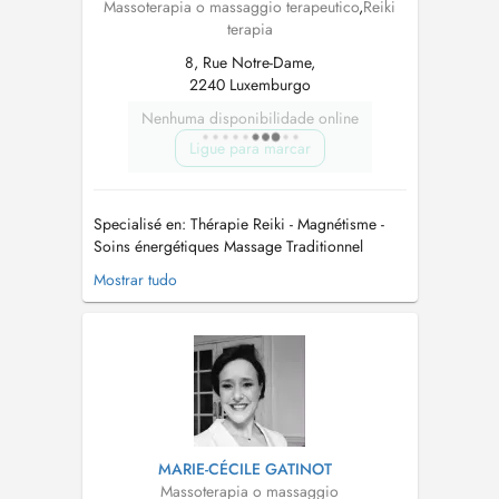
Massoterapia o massaggio terapeutico
,
Reiki
terapia
8, Rue Notre-Dame,
2240 Luxemburgo
Nenhuma disponibilidade online
Ligue para marcar
Specialisé en: Thérapie Reiki - Magnétisme -
Soins énergétiques Massage Traditionnel
Chinois - Tui Na An Mo Je vous reçois dans un
Mostrar tudo
cabinet de soins énergétiques situé au cœur de
Luxembourg Ville qui offre un oasis de bien-
être me spécialisant dans les arts du
magnétisme et du Reik...
MARIE-CÉCILE GATINOT
Massoterapia o massaggio