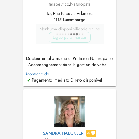
terapeutico
,
Naturopata
15, Rue Nicolas Adames,
1115 Luxemburgo
Nenhuma disponibilidade online
Ligue para marcar
Docteur en pharmacie et Praticien Naturopathe
- Accompagnement dans la gestion de votre
vitalité, quelle que soit la période de la vie, en
Mostrar tudo
m'appuyant sur les pratiques naturelles :
Pagamento Imediato Direto disponível
micronutrition, phytothérapie, gemmothérapie,
homéopathie, mycothérapie, cupping therapy,
bilan iridologique (mise e...
4
SANDRA HAECKLER