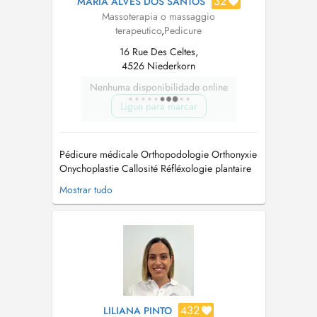
32
MARIA ALVES DOS SANTOS
Massoterapia o massaggio
terapeutico
,
Pedicure
16 Rue Des Celtes,
4526 Niederkorn
Nenhuma disponibilidade online
Ligue para marcar
Pédicure médicale Orthopodologie Orthonyxie
Onychoplastie Callosité Réfléxologie plantaire
Massages circulatoire Drainage lymphatique
Mostrar tudo
Energie Chinoises Acupuncture non invasive
Auricolothérapie Soins Visage...
432
LILIANA PINTO