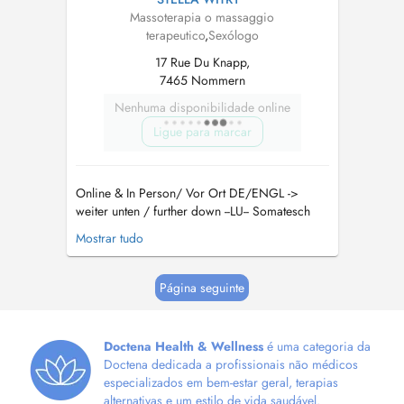
Massoterapia o massaggio
terapeutico
,
Sexólogo
17 Rue Du Knapp,
7465 Nommern
Nenhuma disponibilidade online
Ligue para marcar
Online & In Person/ Vor Ort DE/ENGL ->
weiter unten / further down --LU-- Somatesch
Sexualtherapie & Trauma-informéiert
Mostrar tudo
Kierperaarbecht Ech begleeden
Eenzelpersounen a Koppelen op hirem Wee zu
méi Selbstbewosstsinn, bannenzeger
Página seguinte
Sécherheet an engem erfëllte Liewen. Mäin
Usaz verbënnt en déif...
Doctena Health & Wellness
é uma categoria da
Doctena dedicada a profissionais não médicos
especializados em bem-estar geral, terapias
alternativas e um estilo de vida saudável.