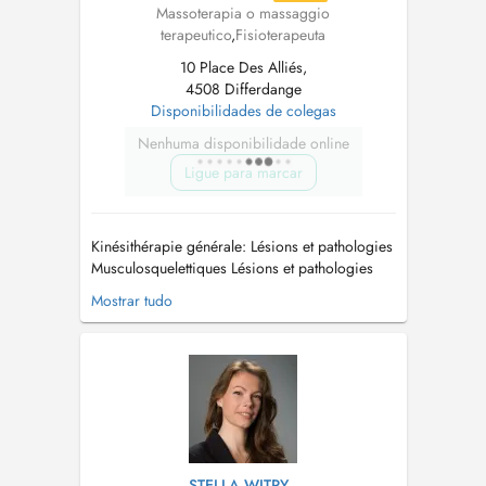
Massoterapia o massaggio
terapeutico
,
Fisioterapeuta
10 Place Des Alliés,
4508 Differdange
Disponibilidades de colegas
Nenhuma disponibilidade online
Ligue para marcar
Kinésithérapie générale: Lésions et pathologies
Musculosquelettiques Lésions et pathologies
Neurologiques Kinesitherapie pédiatrique
Mostrar tudo
Kinésithérapie Cardio-respiratoire (du bébé à
ladulte) Rééducation Post-opératoire
Ergonomie et Santé au Travail Gestion de la
Douleur chronique Oncologie Dra...
STELLA WITRY