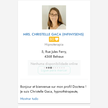
Psychologue clinicienne diplômée, je propose
des diagnostiques ainsi qu'un
accompagnement personnalisé ...
MRS. CHRISTELLE GACA (INFINYSENS)
80
Hipnoterapia
5, Rue Jules Ferry,
4368 Belvaux
Nenhuma disponibilidade online
Ligue para marcar
Bonjour et bienvenue sur mon profil Doctena !
Je suis Christelle Gaca, hypnothérapeute,
sophrologue et praticienne Reiki, et je suis
Mostrar tudo
passionnée par l'accompagnement vers le bien-
être. Grâce à mes compétences et mon