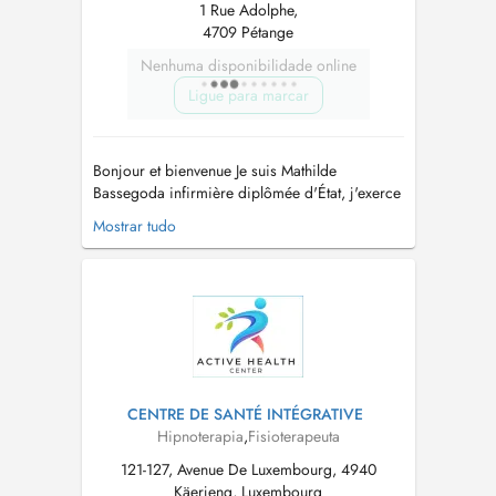
1 Rue Adolphe,
4709 Pétange
Nenhuma disponibilidade online
Ligue para marcar
Bonjour et bienvenue Je suis Mathilde
Bassegoda infirmière diplômée d'État, j'exerce
comme Hypnothérapeute - Je suis diplômée de
Mostrar tudo
l'Institut Thérapeutique d'hypnose (ITH) de
Denis Jaccard en Suisse - J'ai fait une formation
à l'Association Française pour l'Etude de
l'Hypnose Médicale (AFEHM) à P...
CENTRE DE SANTÉ INTÉGRATIVE
Hipnoterapia
,
Fisioterapeuta
121-127, Avenue De Luxembourg, 4940
Käerjeng, Luxembourg