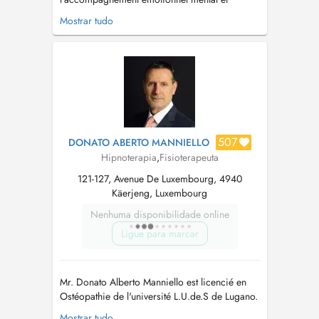
physique, mon objectif est d'aider chaque
Mostrar tudo
personne à retrouver un équilibre intérieur et à
mieux gérer ses émotions et ses énergies.
Chaque accompagnement est personnalisé
selon vos besoins, pour vous permettre de
retrouver sérénit...
507
DONATO ABERTO MANNIELLO
Hipnoterapia
,
Fisioterapeuta
121-127, Avenue De Luxembourg, 4940
Käerjeng, Luxembourg
Nenhuma disponibilidade online
Ligue para marcar
Mr. Donato Alberto Manniello est licencié en
Ostéopathie de l'université L.U.de.S de Lugano.
Sa philosophie pour traiter le patient dans sa
Mostrar tudo