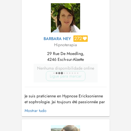
expérience, je vous aide à atteindre un état de
sérénité et d'harmonie intérieure....
272
BARBARA NEY
Hipnoterapia
29 Rue De Moedling,
4246 Esch-sur-Alzette
Nenhuma disponibilidade online
Ligue para marcar
Je suis praticienne en Hypnose Ericksonienne
et sophrologie. Jai toujours été passionnée par
l'être humain, son fonctionnement, les relations
Mostrar tudo
interpersonnelles. Ce que j'ai appris de mes
expériences de vie, c'est qu'il faut croire en soi
et surtout que nous avons toutes les ressources