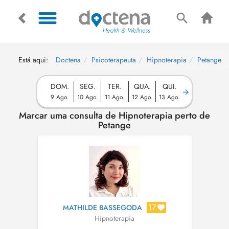
Está aqui:
Doctena
Psicoterapeuta
Hipnoterapia
Petange
DOM.
SEG.
TER.
QUA.
QUI.
9 Ago.
10 Ago.
11 Ago.
12 Ago.
13 Ago.
Marcar uma consulta de Hipnoterapia perto de
Petange
17
MATHILDE BASSEGODA
Hipnoterapia