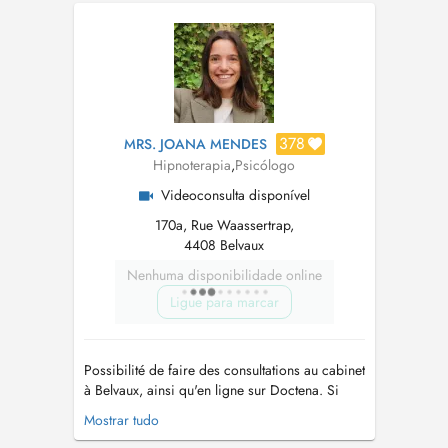
l'équilibre intérieur ? Que ce soit pour
surmonter des troubles du sommeil, gérer
lanxiété, les traumatismes, ou la dépression,...
378
MRS. JOANA MENDES
Hipnoterapia
,
Psicólogo
Videoconsulta disponível
170a, Rue Waassertrap,
4408 Belvaux
Nenhuma disponibilidade online
Ligue para marcar
Possibilité de faire des consultations au cabinet
à Belvaux, ainsi qu'en ligne sur Doctena. Si
vous vous rendez au cabinet, il y a des places
Mostrar tudo
gratuites dans la rue en utilisant le disque bleu.