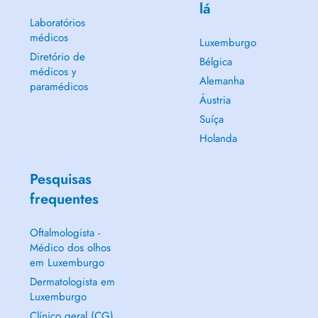
lá
Laboratórios
médicos
Luxemburgo
Diretório de
Bélgica
médicos y
Alemanha
paramédicos
Áustria
Suíça
Holanda
Pesquisas
frequentes
Oftalmologista -
Médico dos olhos
em Luxemburgo
Dermatologista em
Luxemburgo
Clínico geral (CG)