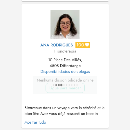
, Un véritable outil , pour atteindre vos objectifs
: mincir, sevrage tabagique, stre...
100
ANA RODRIGUES
Hipnoterapia
10 Place Des Alliés,
4508 Differdange
Disponibilidades de colegas
Nenhuma disponibilidade online
Ligue para marcar
Bienvenue dans un voyage vers la sérénité et le
bien-être Avez-vous déjà ressenti un besoin
profond de changement, de libération ou
Mostrar tudo
simplement d'un moment pour retrouver