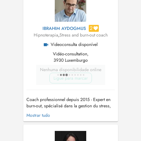
2
IBRAHIM AYDOGMUS
Hipnoterapia
,
Stress and burn-out coach
Videoconsulta disponível
Vidéo-consultation,
3930 Luxemburgo
Nenhuma disponibilidade online
Ligue para marcar
Coach professionnel depuis 2015 - Expert en
burn-out, spécialisé dans la gestion du stress,
Préparateur mental (notamment pour les
Mostrar tudo
sportifs de haut niveau), Conférencier et coach
en entreprise. J'accompagne les personnes en
situation de stress intense, de burn-out, de
fatigue chronique ou de pert...