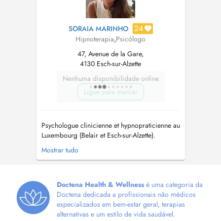
24
SORAIA MARINHO
Hipnoterapia
,
Psicólogo
47, Avenue de la Gare,
4130 Esch-sur-Alzette
Nenhuma disponibilidade online
Ligue para marcar
Psychologue clinicienne et hypnopraticienne au
Luxembourg (Belair et Esch-sur-Alzette).
Diplômée de l'Université de Liège (Belgique)
Mostrar tudo
en 2021. Je suis spécialisée en clinique de
l'adulte et les psychopathologies. Depuis, j'ai
exercé dans les différents domaines de la
psychologie, notamment avec de...
Doctena Health & Wellness
é uma categoria da
Doctena dedicada a profissionais não médicos
especializados em bem-estar geral, terapias
alternativas e um estilo de vida saudável.