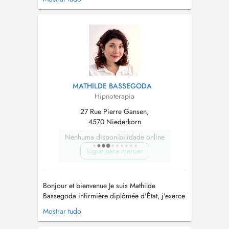
globalité, réveille tres tôt son intéret pour les
différentes Médecines Alternatives et décide de
les étudier et de les pratiquer de maniere
exhaustive. Il fa...
MATHILDE BASSEGODA
Hipnoterapia
27 Rue Pierre Gansen,
4570 Niederkorn
Nenhuma disponibilidade online
Ligue para marcar
Bonjour et bienvenue Je suis Mathilde
Bassegoda infirmière diplômée d'État, j'exerce
comme Hypnothérapeute - Je suis diplômée de
Mostrar tudo
l'Institut Thérapeutique d'hypnose (ITH) de
Denis Jaccard en Suisse - J'ai fait une formation