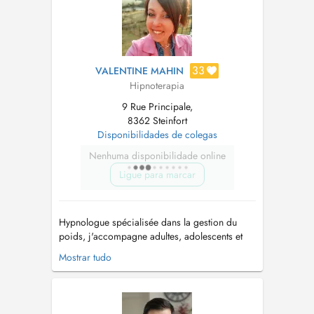
nécessaires...
33
VALENTINE MAHIN
Hipnoterapia
9 Rue Principale,
8362 Steinfort
Disponibilidades de colegas
Nenhuma disponibilidade online
Ligue para marcar
Hypnologue spécialisée dans la gestion du
poids, j'accompagne adultes, adolescents et
enfants à dépasser leurs blocages : relation à
Mostrar tudo
l'alimentation, stress, sommeil, deuil, phobies,
confiance en soi Mon approche part du
principe que le symptôme n'est que la partie
visible de l'iceberg. Ensemble, ...