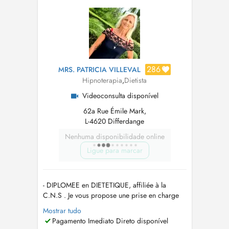
à l'Association Française pour l'Etude de
l'Hypnose Médicale (AFEHM) à P...
286
MRS. PATRICIA VILLEVAL
Hipnoterapia
,
Dietista
Videoconsulta disponível
62a Rue Émile Mark,
L-4620 Differdange
Nenhuma disponibilidade online
Ligue para marcar
- DIPLOMEE en DIETETIQUE, affiliée à la
C.N.S . Je vous propose une prise en charge
personnalisée en fonction de votre
Mostrar tudo
problématique ( diabète, obésité, cholestérol,
Pagamento Imediato Direto disponível
allergie, ...) - MAITRE PRATICIEN en HYPNOSE