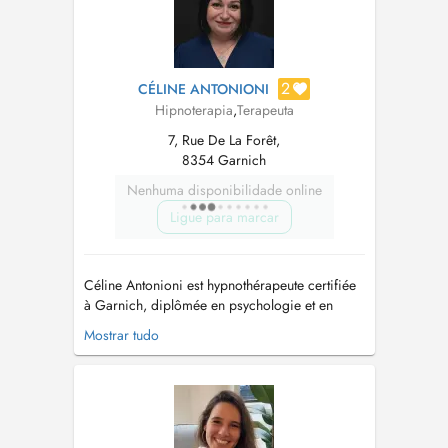
2
CÉLINE ANTONIONI
Hipnoterapia
,
Terapeuta
7, Rue De La Forêt,
8354 Garnich
Nenhuma disponibilidade online
Ligue para marcar
Céline Antonioni est hypnothérapeute certifiée
à Garnich, diplômée en psychologie et en
coaching, spécialisée en psycho-traumatisme,
Mostrar tudo
gestion du poids et neuro-atypie. Elle propose
un accompagnement personnalisé et
bienveillant, respectueux de la singularité de
chacun. Son approche intégrative ass...