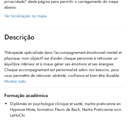
privacidade" desta página para permitir o carregamento do mapa
abaixo.
Ver localização no mapa
Descrição
Thérapeute spécialisée dans l'accompagnement émotionnel mental et
physique, mon objectif est d'aider chaque personne à retrouver un
équilibre intérieur et à mieux gérer ses émotions et ses énergies.
Chaque accompagnement est personnalisé selon vos besoins, pour
vous permettre de retrouver sérénité, confiance et bien être durable.
Mostrar tudo
Mes Approches:
Formação académica
l'HYPNOSE THERAPEUTIQUE:
Diplômée en psychologie clinique et santé, maitre praticienne en
méthode douce et efficace pour lever les blocages inconscients,
Hypnose Mixte, formation Fleurs de Bach, Maitre Praticienne soin
surmonter le stress, l'anxiété, renforcer la confiance en soi, libérer les
LaHoChi
blocages émotionnels et les schémas limitants et plus encore...
LES FLEURS DE BACH: