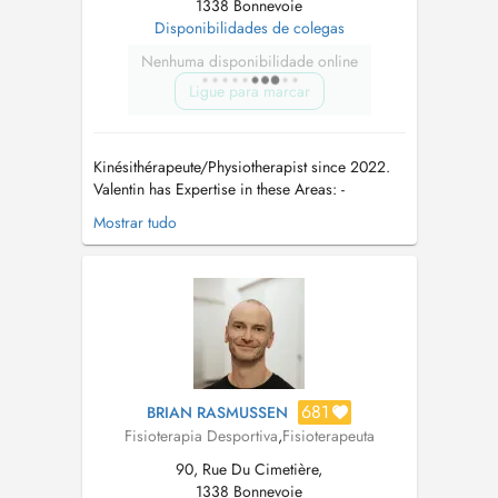
1338 Bonnevoie
Disponibilidades de colegas
Nenhuma disponibilidade online
Ligue para marcar
Kinésithérapeute/Physiotherapist since 2022.
Valentin has Expertise in these Areas: -
Orthopedic and Traumatology Physiotherapy -
Mostrar tudo
Pre- & Post Operativ Physiotherapy - Functional
Training Therapy - Functional Flossing -
Zertified Back Coach - Zert.
Rückenschullehrerlizenz - Manuel Lymphatic ...
681
BRIAN RASMUSSEN
Fisioterapia Desportiva
,
Fisioterapeuta
90, Rue Du Cimetière,
1338 Bonnevoie