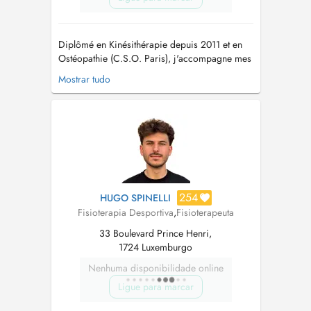
Diplômé en Kinésithérapie depuis 2011 et en
Ostéopathie (C.S.O. Paris), j'accompagne mes
patients en rééducation fonctionnelle, post-
Mostrar tudo
opératoire et dans la gestion des douleurs
chroniques. Je propose également la thérapie
par Ondes de Choc, une approche efficace
pour le traitement des troubles muscul...
254
HUGO SPINELLI
Fisioterapia Desportiva
,
Fisioterapeuta
33 Boulevard Prince Henri,
1724 Luxemburgo
Nenhuma disponibilidade online
Ligue para marcar