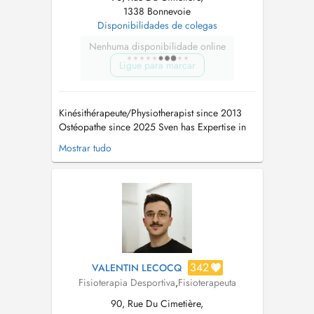
1338 Bonnevoie
Disponibilidades de colegas
Nenhuma disponibilidade online
Ligue para marcar
Kinésithérapeute/Physiotherapist since 2013
Ostéopathe since 2025 Sven has Expertise in
these Areas: - Ostéopathie - Orthopedic and
Mostrar tudo
Traumatology Physiotherapy - Pre- & Post
Operativ Physiotherapy - Craniosacral Therapy
- Functional Flossing - Fascial & Visceral
Therapy - Manual Thera...
342
VALENTIN LECOCQ
Fisioterapia Desportiva
,
Fisioterapeuta
90, Rue Du Cimetière,