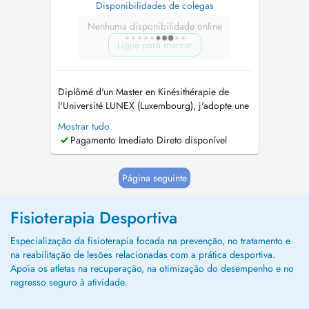
Disponibilidades de colegas
Nenhuma disponibilidade online
Ligue para marcar
Diplômé d'un Master en Kinésithérapie de
l'Université LUNEX (Luxembourg), j'adopte une
approche fonctionnelle et individualisée,
Mostrar tudo
centrée sur les objectifs et les besoins de
Pagamento Imediato Direto disponível
chaque patient. Je suis spécialisé dans la
rééducation neurologique et la prise en charge
des sportifs. J'accompagne mes pat...
Página seguinte
Fisioterapia Desportiva
Especialização da fisioterapia focada na prevenção, no tratamento e
na reabilitação de lesões relacionadas com a prática desportiva.
Apoia os atletas na recuperação, na otimização do desempenho e no
regresso seguro à atividade.