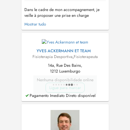
Dans le cadre de mon accompagnement, je
veille à proposer une prise en charge
individualisée, adaptée aux objectifs et aux
Mostrar tudo
contraintes de chaque sportif ou non . Mon
approche sappuie sur les connaissances
scientifiques actuelles ainsi que sur une analyse
précise des besoins fonctionnels de chaque
pa...
YVES ACKERMANN ET TEAM
Fisioterapia Desportiva
,
Fisioterapeuta
14a, Rue Des Bains,
1212 Luxemburgo
Nenhuma disponibilidade online
Ligue para marcar
Pagamento Imediato Direto disponível