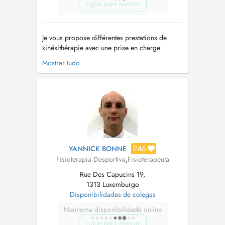
Ligue para marcar
Je vous propose différentes prestations de
kinésithérapie avec une prise en charge
adaptée à vos besoins et à vos objectifs de
Mostrar tudo
santé : - Rééducation orthopédique : douleurs
du dos, cervicales, épaules, genoux, hanches
et chevilles. - Lombalgie et cervicalgie :
douleurs du dos et de la nuque. - ...
246
YANNICK BONNE
Fisioterapia Desportiva
,
Fisioterapeuta
Rue Des Capucins 19,
1313 Luxemburgo
Disponibilidades de colegas
Nenhuma disponibilidade online
Ligue para marcar