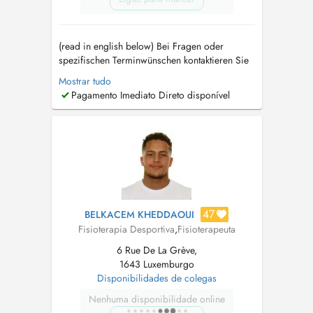
(read in english below) Bei Fragen oder
spezifischen Terminwünschen kontaktieren Sie
mich gerne auf WhatsApp oder telefonisch
Mostrar tudo
unter (+352) 661300324. In meiner Therapie
Pagamento Imediato Direto disponível
lege ich großen Wert darauf, individuell auf
die Bedürfnisse meiner Patienten und
Patientinnen einzugehen um sie auf Ihrem Weg
...
47
BELKACEM KHEDDAOUI
Fisioterapia Desportiva
,
Fisioterapeuta
6 Rue De La Grève,
1643 Luxemburgo
Disponibilidades de colegas
Nenhuma disponibilidade online