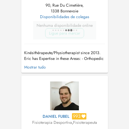
90, Rue Du Cimetière,
1338 Bonnevoie
Disponibilidades de colegas
Nenhuma disponibilidade online
Ligue para marcar
Kinésithérapeute/Physiotherapist since 2013.
Eric has Expertise in these Areas: - Orthopedic
Physiotherapy - Pre- & Post Operative
Mostrar tudo
Physiotherapy - Functional Training Therapy -
Manual Therapy - Sportsphysiotherapy - Manual
Lymphatic Drainage - Kinesiology Taping Work
Experience: 202...
993
DANIEL FUBEL
Fisioterapia Desportiva
,
Fisioterapeuta