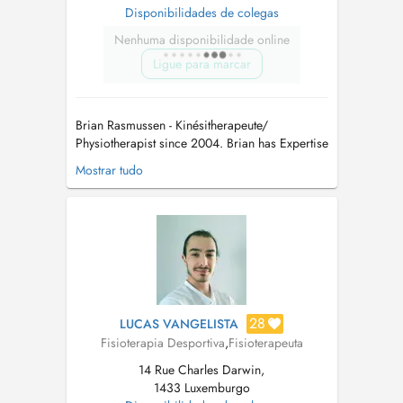
Disponibilidades de colegas
Nenhuma disponibilidade online
Ligue para marcar
Brian Rasmussen - Kinésitherapeute/
Physiotherapist since 2004. Brian has Expertise
in these Areas: Manual Therapy (Maitland)
Mostrar tudo
Sportsphysiotherapy Triggerpoint Therapy Dry
Needling Brian has over the years been
involved in several Sports Teams and
Federations: 10 Years head Physio for the ...
28
LUCAS VANGELISTA
Fisioterapia Desportiva
,
Fisioterapeuta
14 Rue Charles Darwin,
1433 Luxemburgo