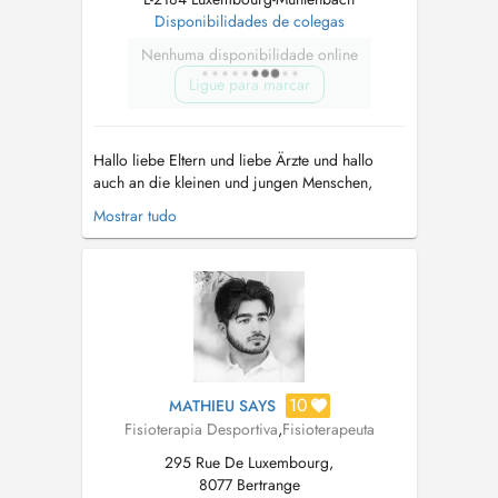
Disponibilidades de colegas
Nenhuma disponibilidade online
Ligue para marcar
Hallo liebe Eltern und liebe Ärzte und hallo
auch an die kleinen und jungen Menschen,
mein Name ist Franziska und ich bin
Mostrar tudo
Physiotherapeutin mit Spezialisierung in
Säuglings- und Kinderphysiotherapie und auch
Sport-Physiotherapie. Ich arbeite nach dem
Bobath-Konzept und habe zusätzlich viele ...
10
MATHIEU SAYS
Fisioterapia Desportiva
,
Fisioterapeuta
295 Rue De Luxembourg,
8077 Bertrange