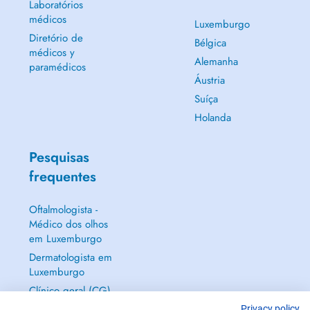
Laboratórios
médicos
Luxemburgo
Diretório de
Bélgica
médicos y
Alemanha
paramédicos
Áustria
Suíça
Holanda
Pesquisas
frequentes
Oftalmologista -
Médico dos olhos
em Luxemburgo
Dermatologista em
Luxemburgo
Clínico geral (CG)
em Luxemburgo
Privacy policy