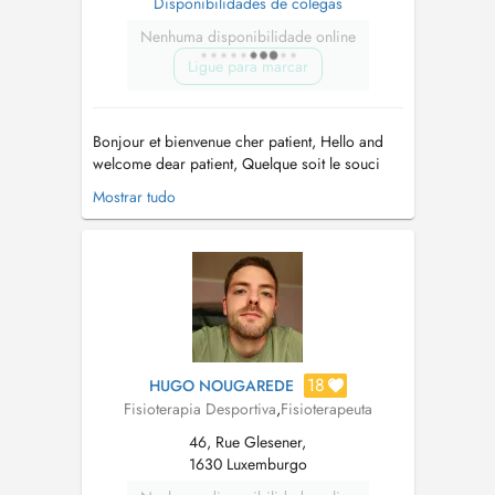
Disponibilidades de colegas
Nenhuma disponibilidade online
Ligue para marcar
Bonjour et bienvenue cher patient, Hello and
welcome dear patient, Quelque soit le souci
que vous rencontrez, n'hésitez pas à prendre
Mostrar tudo
rendez-vous afin que nous puissions ensemble
trouver la solution la plus adaptée à votre
situation. Whatever may be the problem youre
encountering, feel free t...
18
HUGO NOUGAREDE
Fisioterapia Desportiva
,
Fisioterapeuta
46, Rue Glesener,
1630 Luxemburgo