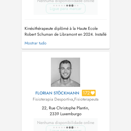
Nenhuma disponibilidade online
Ligue para marcar
Kinésithérapeute diplômé à la Haute Ecole
Robert Schuman de Libramont en 2024. Installé
à Luxembourg depuis 2ans, j'exerce au cabinet
Mostrar tudo
kinésithérapie Tribolet situé au 46 rue
Glesener. Mon nom n'est pas mentionné sur la
sonnette. Physiotherapist graduated from the
Haute Ecole Robert Schuman in Lib...
172
FLORIAN STÖCKMANN
Fisioterapia Desportiva
,
Fisioterapeuta
22, Rue Christophe Plantin,
2339 Luxemburgo
Nenhuma disponibilidade online
Ligue para marcar