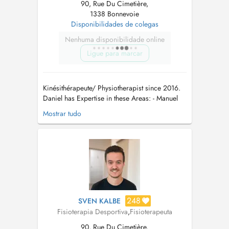
90, Rue Du Cimetière,
1338 Bonnevoie
Disponibilidades de colegas
Nenhuma disponibilidade online
Ligue para marcar
Kinésithérapeute/ Physiotherapist since 2016.
Daniel has Expertise in these Areas: - Manuel
Therapy (Inomt) - Sportsphysiotherapy and
Mostrar tudo
Taping - Pre- & Post Operative Physiotherapy -
Return to Sports (RTS) - Orthopedic
Physiotherapy - Functional Training Therapy
Work Experience: 2022 - P...
248
SVEN KALBE
Fisioterapia Desportiva
,
Fisioterapeuta
90, Rue Du Cimetière,