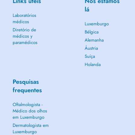
Links úteis
Nós estamos
lá
Laboratórios
médicos
Luxemburgo
Diretório de
Bélgica
médicos y
Alemanha
paramédicos
Áustria
Suíça
Holanda
Pesquisas
frequentes
Oftalmologista -
Médico dos olhos
em Luxemburgo
Dermatologista em
Luxemburgo