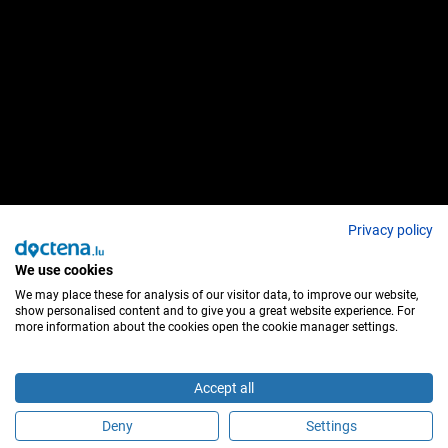
Privacy policy
We use cookies
We may place these for analysis of our visitor data, to improve our website,
show personalised content and to give you a great website experience. For
more information about the cookies open the cookie manager settings.
Accept all
Deny
Settings
É este profissional de saúde?