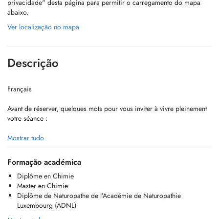
privacidade" desta página para permitir o carregamento do mapa
abaixo.
Ver localização no mapa
Descrição
Français
Avant de réserver, quelques mots pour vous inviter à vivre pleinement
votre séance :
Mon accompagnement est un espace daccueil, pensé pour votre bien-
Mostrar tudo
être.
Je vous invite, si possible, à réserver votre séance à un moment où
Formação académica
vous pouvez vous offrir ce temps, sans être pressés par des
Diplôme en Chimie
contraintes horaires ni avoir à regarder lhorloge.
Master en Chimie
Ainsi, vous pourrez profiter de ce moment dans la douceur, le calme
Diplôme de Naturopathe de l’Académie de Naturopathie
et la présence, en toute sérénité.
Luxembourg (ADNL)
Vous pouvez choisir parmi les motifs de visite suivants :