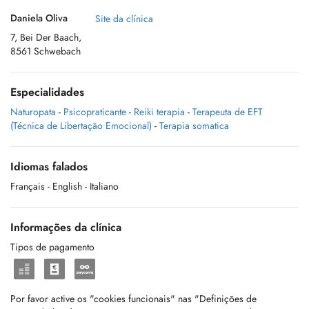
Daniela Oliva
Site da clínica
7, Bei Der Baach,
8561 Schwebach
Especialidades
Naturopata
-
Psicopraticante
-
Reiki terapia
-
Terapeuta de EFT
(Técnica de Libertação Emocional)
-
Terapia somatica
Idiomas falados
Français
- English
- Italiano
Informações da clínica
Tipos de pagamento
Por favor active os "cookies funcionais" nas "Definições de