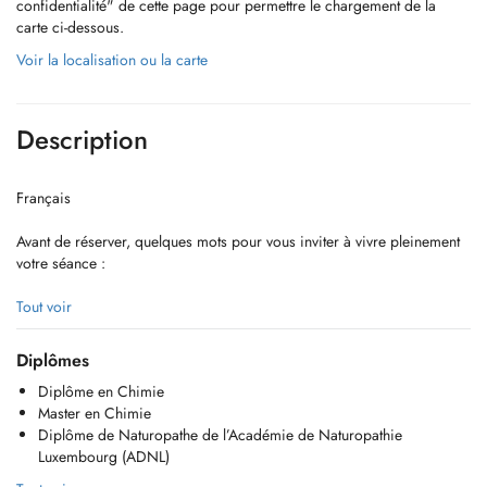
confidentialité" de cette page pour permettre le chargement de la
carte ci-dessous.
Voir la localisation ou la carte
Description
Français
Avant de réserver, quelques mots pour vous inviter à vivre pleinement
votre séance :
Mon accompagnement est un espace daccueil, pensé pour votre bien-
Tout voir
être.
Je vous invite, si possible, à réserver votre séance à un moment où
Diplômes
vous pouvez vous offrir ce temps, sans être pressés par des
Diplôme en Chimie
contraintes horaires ni avoir à regarder lhorloge.
Master en Chimie
Ainsi, vous pourrez profiter de ce moment dans la douceur, le calme
Diplôme de Naturopathe de l’Académie de Naturopathie
et la présence, en toute sérénité.
Luxembourg (ADNL)
Vous pouvez choisir parmi les motifs de visite suivants :