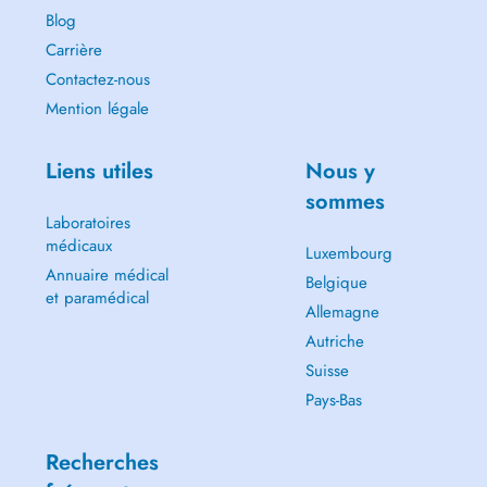
aux neuf mois de gestation durant lesquels se forment nos potentialités
Blog
physiques, émotionnelles et spirituelles.
Carrière
Par un toucher léger et spécifique, cette technique permet de libérer
Contactez-nous
les schémas limitants et de faire circuler l'énergie librement. Cette
approche douce favorise un rééquilibrage énergétique global, stimule
Mention légale
l'auto-guérison naturelle et accompagne la transformation personnelle
profonde.
Liens utiles
Nous y
English:
sommes
Laboratoires
Before booking, a few words to invite you to fully embrace your
médicaux
Luxembourg
session:
Annuaire médical
Belgique
et paramédical
My accompaniment is a welcoming space, designed for your well-
Allemagne
being.
Autriche
I invite you, if possible, to book your session at a time when you can
dedicate yourself to it, without feeling rushed by tight schedules or
Suisse
constantly checking the clock.
Pays-Bas
This way, you can enjoy this moment in softness, calm, and presence,
with complete serenity.
Recherches
You can choose from the following reasons for your visit: