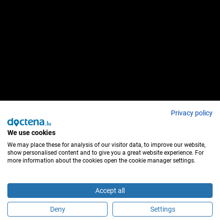
Privacy policy
We use cookies
We may place these for analysis of our visitor data, to improve our website,
show personalised content and to give you a great website experience. For
more information about the cookies open the cookie manager settings.
Accept all
Deny
Settings
É este profissional de saúde?