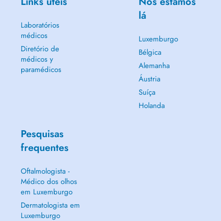
Links úteis
Nós estamos
lá
Laboratórios
médicos
Luxemburgo
Diretório de
Bélgica
médicos y
Alemanha
paramédicos
Áustria
Suíça
Holanda
Pesquisas
frequentes
Oftalmologista -
Médico dos olhos
em Luxemburgo
Dermatologista em
Luxemburgo