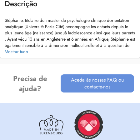
Descrição
Stéphanie, titulaire dun master de psychologie clinique dorientation
analytique (Université Paris Cité) accompagne les enfants depuis le
plus jeune âge (naissance) jusquà ladolescence ainsi que leurs parents
. Ayant vécu 10 ans en Angleterre et 6 années en Afrique, Stéphanie est
également sensible à la dimension multiculturelle et à la question de
lexpatriation.
Mostrar tudo
Enfin, elle est formée pour accompagner les traumatismes psychiques
(enfants victimes de violences, maltraitance, harcèlement scolaire).
Precisa de
Aceda às nossas FAQ ou
contacte-nos
ajuda?