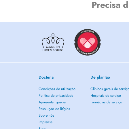
Precisa 
Les entretiens se font en français. Les vidéo-consultations 
Cabinet Physiosphère situé :
- à environ 1 km de la collectrice allant vers la France, l'A
la Belgique,
- à 200 mètres de l'arrêt de train « Dudelange-Burange »,
- en face de l'arrêt de bus « Dudelange, Dennewald » (via 
Devant le cabinet : 4 places de stationnement réservées aux
Doctena
De plantão
Condições de utilização
Clínicos gerais de serviç
Política de privacidade
Hospitais de serviço
Apresentar queixa
Farmácias de serviço
Resolução de litígios
Sobre nós
Imprensa
Blog