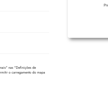
Pr
onais" nas "Definições de
ermitir o carregamento do mapa