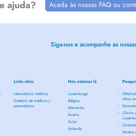
de ajuda?
Aceda às nossas FAQ ou cont
sont possibles.
llemagne, la ville de Luxembourg et
9, 800, 804 et 871),
Siga-nos e acompanhe as nossas 
 patients.
Links úteis
Nós estamos lá
Pesqui
o
Laboratórios médicos
Luxemburgo
Oftalmol
olhos e
Diretório de médicos y
Bélgica
paramédicos
Dermato
Alemanha
Clínico
Áustria
Luxemb
Suíça
Ginecol
Holanda
Mostrar