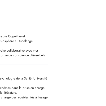
rapie Cognitive et
ysiosphère à Dudelange.
oche collaborative avec mes
a prise de conscience d'éventuels
s, d'une souffrance, d'un mal-être.
our les rendre plus flexibles, ce
alité de vie.
 interactions entre les pensées, les
ychologie de la Santé, Université
ils supplémentaires et
schémas dans la prise en charge
 littérature.
e en charge des troubles
charge des troubles liés à l’usage
ns la relation à soi et aux autres),
tivo-comportementales, la gestion