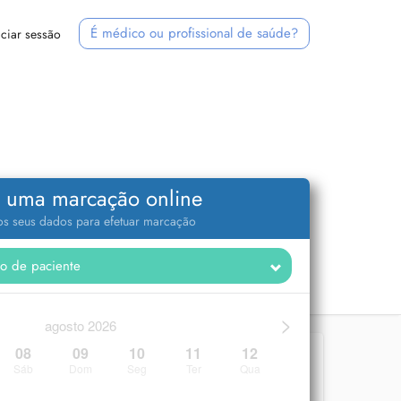
É médico ou profissional de saúde?
iciar sessão
 uma marcação online
 os seus dados para efetuar marcação
>
agosto 2026
08
09
10
11
12
Sáb
Dom
Seg
Ter
Qua