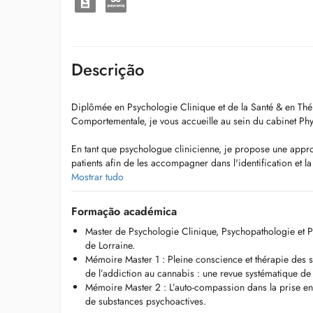
Descrição
Diplômée en Psychologie Clinique et de la Santé & en Thé
Comportementale, je vous accueille au sein du cabinet Ph
En tant que psychologue clinicienne, je propose une appr
patients afin de les accompagner dans l'identification et l
mécanismes inadaptés pouvant être à l'origine de difficulté
Mostrar tudo
L'idée est d'adapter ces mécanismes, de les faire évoluer p
qui permettra d'agir sur le bien-être et ainsi améliorer la qu
Formação académica
Aussi, la thérapie cognitive et comportementale agit sur les
Master de Psychologie Clinique, Psychopathologie et Ps
émotions et les comportements et va venir apporter des out
de Lorraine.
complémentaires à mon approche clinique.
Mémoire Master 1 : Pleine conscience et thérapie des 
de l’addiction au cannabis : une revue systématique de la
Mon intervention peut se centrer, par exemple, sur la pris
Mémoire Master 2 : L’auto-compassion dans la prise en 
émotionnels et anxieux, les problématiques relationnelles (da
de substances psychoactives.
la gestion des ressources, l'évolution des stratégies cogni