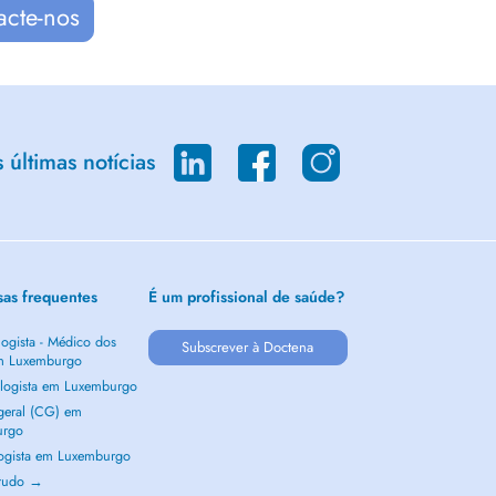
acte-nos
últimas notícias
sas frequentes
É um profissional de saúde?
ogista - Médico dos
Subscrever à Doctena
m Luxemburgo
logista em Luxemburgo
 geral (CG) em
urgo
ogista em Luxemburgo
 tudo →