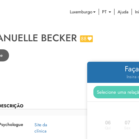
Luxemburgo
PT
Ajuda
In
ANUELLE BECKER
88
ge
Faça
Insira
DESCRIÇÃO
06
07
Psychologue
Site da
Qui
Sex
clínica