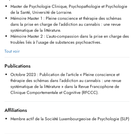
mal-être. L'idée est d'adapter ces mécanismes, de les faire évoluer
Master de Psychologie Clinique, Psychopathologie et Psychologie
pour les rendre plus flexibles, ce qui permettra d'agir sur le bien-être
de la Santé, Université de Lorraine.
et ainsi améliorer la qualité de vie.
Mémoire Master 1 : Pleine conscience et thérapie des schémas
Aussi, la thérapie cognitive et comportementale agit sur les
dans la prise en charge de l’addiction au cannabis : une revue
interactions entre les pensées, les émotions et les comportements et va
systématique de la littérature.
venir apporter des outils supplémentaires et complémentaires à mon
Mémoire Master 2 : L’auto-compassion dans la prise en charge des
approche clinique.
troubles liés à l’usage de substances psychoactives.
Mon intervention peut se centrer, par exemple, sur la prise en charge
Tout voir
des troubles émotionnels et anxieux, les problématiques relationnelles
(dans la relation à soi et aux autres), la gestion des ressources,
Publications
l'évolution des stratégies cognitivo-comportementales, la gestion du
stress aussi bien dans la sphère privée que professionnelle,
Octobre 2023 : Publication de l’article « Pleine conscience et
l'acceptation de la douleur, la motivation, l'accompagnement lors de
thérapie des schémas dans l’addiction au cannabis : une revue
l'apparition d'une problématique de santé pour soi ou pour un proche,
systématique de la littérature » dans la Revue Francophone de
etc.
Clinique Comportementale et Cognitive (RFCCC).
Mon approche professionnelle (ou approche thérapeutique) est
d'orientation intégrative. En fonction des difficultés du patient, cette
Affiliations
approche propose des méthodes et outils différents qui vont permettre
Membre actif de la Société Luxembourgeoise de Psychologie (SLP)
de répondre au mieux à sa demande, à ses besoins ainsi qu'à sa
problématique. Plusieurs techniques peuvent être utilisées en même
temps ce qui permet la mise en place d'une approche unique