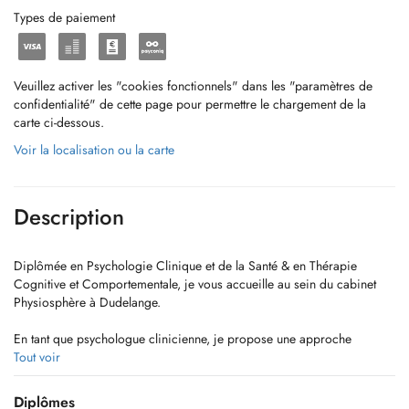
Types de paiement
Veuillez activer les "cookies fonctionnels" dans les "paramètres de
confidentialité" de cette page pour permettre le chargement de la
carte ci-dessous.
Voir la localisation ou la carte
Description
Diplômée en Psychologie Clinique et de la Santé & en Thérapie
Cognitive et Comportementale, je vous accueille au sein du cabinet
Physiosphère à Dudelange.
En tant que psychologue clinicienne, je propose une approche
collaborative avec mes patients afin de les accompagner dans
Tout voir
l'identification et la prise de conscience d'éventuels mécanismes
inadaptés pouvant être à l'origine de difficultés, d'une souffrance, d'un
Diplômes