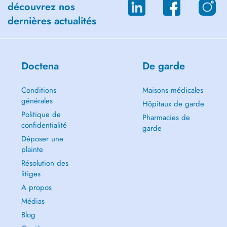
ville de Luxembourg et la Belgique,
découvrez nos
- à 200 mètres de l'arrêt de train « Dudelange-Burange »,
dernières actualités
- en face de l'arrêt de bus « Dudelange, Dennewald » (via 9, 800, 804
et 871),
Devant le cabinet : 4 places de stationnement réservées aux patients.
Doctena
De garde
Conditions
Maisons médicales
générales
Hôpitaux de garde
Politique de
Pharmacies de
confidentialité
garde
Déposer une
plainte
Résolution des
litiges
A propos
Médias
Blog