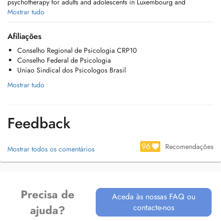
psychotherapy for adults and adolescents in Luxembourg and
internationally.
Mostrar tudo
Trauma and emotional distress
Afiliações
Depression
Conselho Regional de Psicologia CRP10
Relationship difficulties
Conselho Federal de Psicologia
Emotional regulation issues
Uniao Sindical dos Psicologos Brasil
Anxiety and panic attacks
Burnout and work stress
Mostrar tudo
Sessions are structured, confidential and adapted to your needs.
Feedback
Languages: English Portuguese
Online sessions via Google Meet
96
Recomendações
Mostrar todos os comentários
Afternoon and early evening appointments available
Appointments via Doctena or email
Payment via Payconiq or bank transfer
Cancellations under 24h are charged in full
Precisa de
Aceda às nossas FAQ ou
contacte-nos
ajuda?