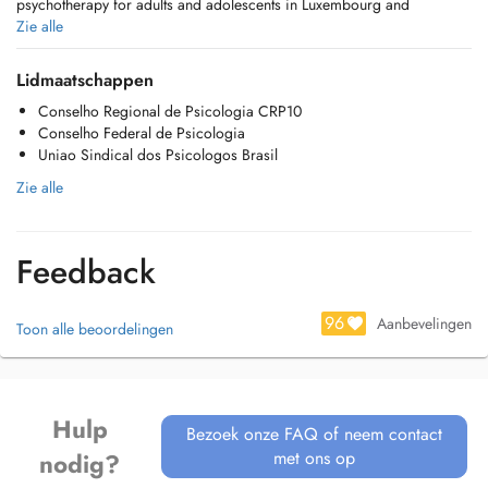
psychotherapy for adults and adolescents in Luxembourg and
internationally.
Zie alle
Trauma and emotional distress
Lidmaatschappen
Depression
Conselho Regional de Psicologia CRP10
Relationship difficulties
Conselho Federal de Psicologia
Emotional regulation issues
Uniao Sindical dos Psicologos Brasil
Anxiety and panic attacks
Burnout and work stress
Zie alle
Sessions are structured, confidential and adapted to your needs.
Feedback
Languages: English Portuguese
Online sessions via Google Meet
96
Aanbevelingen
Toon alle beoordelingen
Afternoon and early evening appointments available
Appointments via Doctena or email
Payment via Payconiq or bank transfer
Cancellations under 24h are charged in full
Hulp
Bezoek onze FAQ of neem contact
met ons op
nodig?