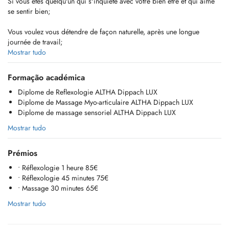
Si vous êtes quelqu'un qui s'inquiète avec votre bien être et qui aime
se sentir bien;
Vous voulez vous détendre de façon naturelle, après une longue
journée de travail;
Mostrar tudo
vous souffrez de linsomnie, des maux de têtes, ou encore de la
constipation, je peux vous aider avec mes mains.
Formação académica
Diplome de Reflexologie ALTHA Dippach LUX
Je peux avec mes massages soulager vos douleurs, votre stress , et
Diplome de Massage Myo-articulaire ALTHA Dippach LUX
vous aider à mieux vivre. Et vous guider mieux vivre en tranquillité
Diplome de massage sensoriel ALTHA Dippach LUX
avec votre corps et vos émotions.
Mostrar tudo
Nhésitez pas à prendre un RDV jaurai le plaisir de rendre votre vie
plus calme et plus sereine.
Prémios
Spécialisé en Massage Thérapeutique
• Réflexologie 1 heure 85€
et Pédicure Médicale - Spécialisé en Ongles incarnés et techniques
• Réflexologie 45 minutes 75€
d'orthonyxie et Photopolymérisation.
• Massage 30 minutes 65€
Mostrar tudo