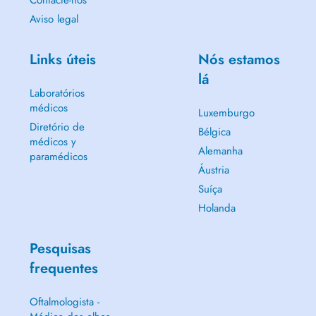
Contacte-nos
Aviso legal
Links úteis
Nós estamos
lá
Laboratórios
médicos
Luxemburgo
Diretório de
Bélgica
médicos y
Alemanha
paramédicos
Áustria
Suíça
Holanda
Pesquisas
frequentes
Oftalmologista -